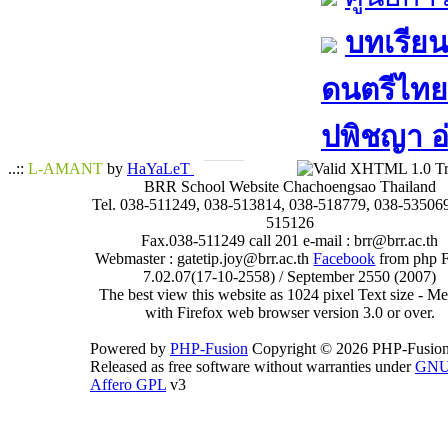
บทเรียน
ดนตรีไทย​ 
ปพิชญา​ อ
..::
L-AMANT
by
HaYaLeT
BRR School Website Chachoengsao Thailand
Tel. 038-511249, 038-513814, 038-518779, 038-535069
515126
Fax.038-511249 call 201 e-mail : brr@brr.ac.th
Webmaster : gatetip.joy@brr.ac.th
Facebook
from php 
7.02.07(17-10-2558) / September 2550 (2007)
The best view this website as 1024 pixel Text size - 
with Firefox web browser version 3.0 or over.
Powered by
PHP-Fusion
Copyright © 2026 PHP-Fusion
Released as free software without warranties under
GN
Affero GPL
v3