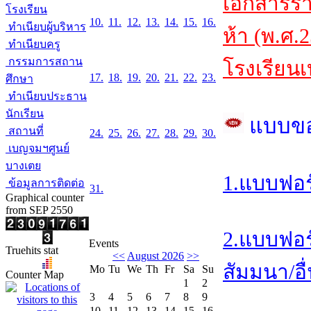
เอกสารร
โรงเรียน
10.
11.
12.
13.
14.
15.
16.
ทำเนียบผู้บริหาร
ห้า (พ.ศ.
ทำเนียบครู
กรรมการสถาน
โรงเรียนเ
17.
18.
19.
20.
21.
22.
23.
ศึกษา
ทำเนียบประธาน
นักเรียน
แบบข
สถานที่
24.
25.
26.
27.
28.
29.
30.
เบญจมฯศูนย์
บางเตย
1.แบบฟอร
ข้อมูลการติดต่อ
31.
Graphical counter
from SEP 2550
2.แบบฟอร
Events
Truehits stat
<<
August 2026
>>
สัมมนา/อื่
Mo
Tu
We
Th
Fr
Sa
Su
Counter Map
1
2
3
4
5
6
7
8
9
10
11
12
13
14
15
16