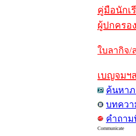
คู่มือนักเ
ผู้ปกครอ
ใบลากิจ/ล
เบญจมฯสาร
ค้นหาภ
บทควา
คำถามท
Communicate