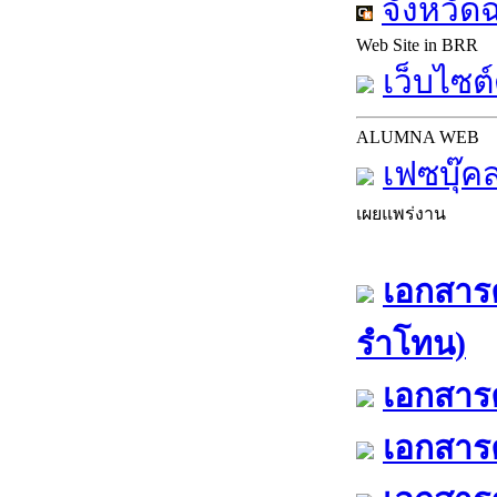
จังหวัด
Web Site in BRR
เว็บไซต์
ALUMNA WEB
เฟซบุ๊ค
เผยแพร่งาน
เอกสารค
รำโทน)
เอกสารค
เอกสารค