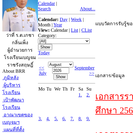
Calendar
|
Search
About...
Calendar:
Day
|
Week
|
แบบวัดการรับรู้ขอ
Month
|
Year
View:
Calendar
|
List
|
CList
ว่าที่ ร.ต.เกชา
Category:
กลิ่นเพ็ง
ผู้อำนวยการ
Today
โรงเรียนเบญจม
ราชรังสฤษฎิ์
<<
September
About BRR
July
>>
เอกสาร/ข้อมูล
ภูมิหลัง
ผู้บริหาร
Mo
Tu
We
Th
Fr
Sa
Su
โรงเรียน
เอกสารรา
1.
2.
เป้าพัฒนา
โรงเรียน
ศึกษา 256
อาณาเขตของ
3.
4.
5.
6.
7.
8.
9.
เบญจมฯ
แผนที่ที่ตั้ง