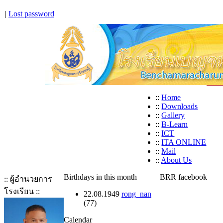
|
Lost password
::
Home
::
Downloads
::
Gallery
::
B-Learn
::
ICT
::
ITA ONLINE
::
Mail
::
About Us
Birthdays in this month
BRR facebook
:: ผู้อำนวยการ
โรงเรียน ::
22.08.1949
rong_nan
(77)
Calendar