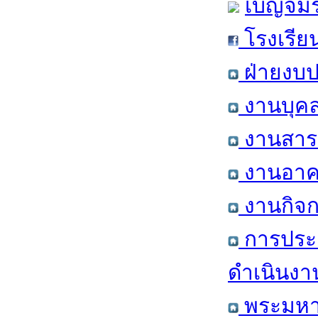
เบญจมร
โรงเรีย
ฝ่ายงบป
งานบุคล
งานสารส
งานอาคา
งานกิจก
การประ
ดำเนินงา
พระมหาก