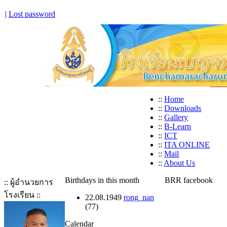
|
Lost password
::
Home
::
Downloads
::
Gallery
::
B-Learn
::
ICT
::
ITA ONLINE
::
Mail
::
About Us
Birthdays in this month
BRR facebook
:: ผู้อำนวยการ
โรงเรียน ::
22.08.1949
rong_nan
(77)
Calendar