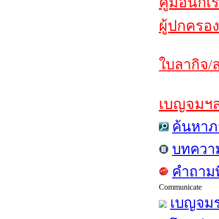
คู่มือนักเ
ผู้ปกครอง
ใบลากิจ/ล
เบญจมฯสาร
ค้นหาภ
บทควา
คำถามท
Communicate
เบญจมร