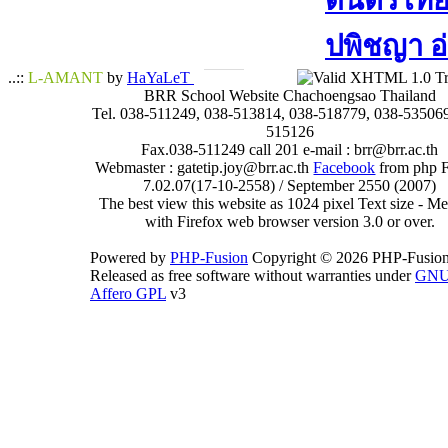
ดนตรีไทย​ 
ปพิชญา​ อ
..::
L-AMANT
by
HaYaLeT
BRR School Website Chachoengsao Thailand
Tel. 038-511249, 038-513814, 038-518779, 038-535069
515126
Fax.038-511249 call 201 e-mail : brr@brr.ac.th
Webmaster : gatetip.joy@brr.ac.th
Facebook
from php 
7.02.07(17-10-2558) / September 2550 (2007)
The best view this website as 1024 pixel Text size - 
with Firefox web browser version 3.0 or over.
Powered by
PHP-Fusion
Copyright © 2026 PHP-Fusion
Released as free software without warranties under
GN
Affero GPL
v3