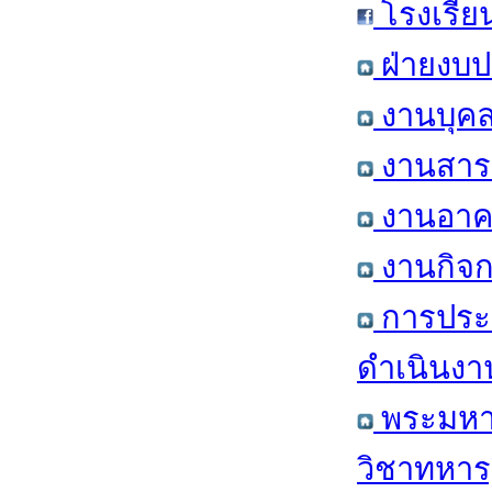
โรงเรีย
ฝ่ายงบป
งานบุคล
งานสารส
งานอาคา
งานกิจก
การประ
ดำเนินงา
พระมหาก
วิชาทหาร