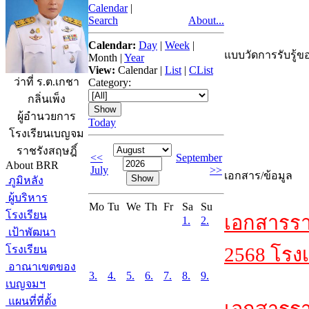
Calendar
|
Search
About...
Calendar:
Day
|
Week
|
แบบวัดการรับรู้ขอ
Month
|
Year
View:
Calendar
|
List
|
CList
ว่าที่ ร.ต.เกชา
Category:
กลิ่นเพ็ง
ผู้อำนวยการ
Today
โรงเรียนเบญจม
ราชรังสฤษฎิ์
<<
September
About BRR
July
>>
เอกสาร/ข้อมูล
ภูมิหลัง
ผู้บริหาร
Mo
Tu
We
Th
Fr
Sa
Su
โรงเรียน
เอกสารรา
1.
2.
เป้าพัฒนา
โรงเรียน
2568 โรงเ
อาณาเขตของ
3.
4.
5.
6.
7.
8.
9.
เบญจมฯ
แผนที่ที่ตั้ง