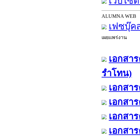
เว็บไซต์
ALUMNA WEB
เฟซบุ๊ค
เผยแพร่งาน
เอกสารค
รำโทน)
เอกสารค
เอกสารค
เอกสารค
เอกสารค