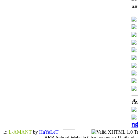
เผ
เว็
ปีท
..::
L-AMANT
by
HaYaLeT
BRR School Website Chachoengsao Thailand