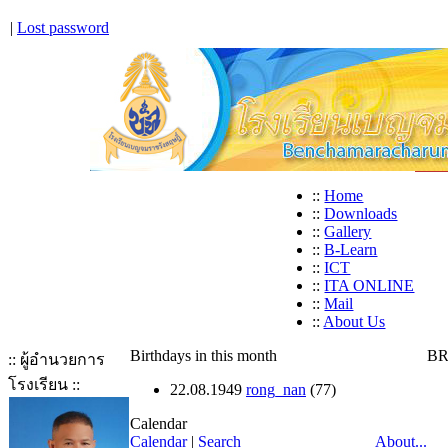
|
Lost password
::
Home
::
Downloads
::
Gallery
::
B-Learn
::
ICT
::
ITA ONLINE
::
Mail
::
About Us
Birthdays in this month
BR
:: ผู้อำนวยการ
โรงเรียน ::
22.08.1949
rong_nan
(77)
Calendar
Calendar
|
Search
About...