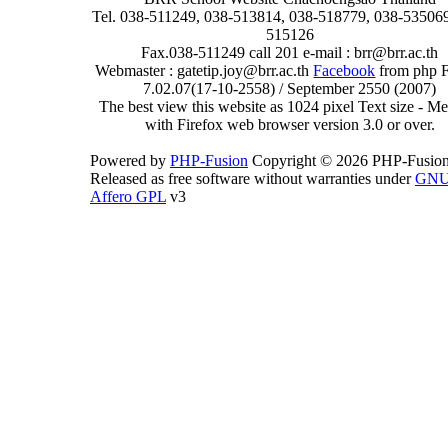
Tel. 038-511249, 038-513814, 038-518779, 038-535069
515126
Fax.038-511249 call 201 e-mail : brr@brr.ac.th
Webmaster : gatetip.joy@brr.ac.th
Facebook
from php 
7.02.07(17-10-2558) / September 2550 (2007)
The best view this website as 1024 pixel Text size - 
with Firefox web browser version 3.0 or over.
Powered by
PHP-Fusion
Copyright © 2026 PHP-Fusion
Released as free software without warranties under
GN
Affero GPL
v3