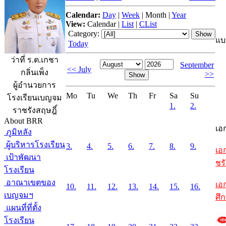
Calendar:
Day
|
Week
|
Month
|
Year
View:
Calendar
|
List
|
CList
Category:
แบ
Today
ว่าที่ ร.ต.เกชา
September
<< July
กลิ่นเพ็ง
>>
ผู้อำนวยการ
Mo
Tu
We
Th
Fr
Sa
Su
โรงเรียนเบญจม
1.
2.
ราชรังสฤษฎิ์
About BRR
เอ
ภูมิหลัง
ผู้บริหารโรงเรียน
3.
4.
5.
6.
7.
8.
9.
เอ
เป้าพัฒนา
ชรั
โรงเรียน
อาณาเขตของ
เอ
10.
11.
12.
13.
14.
15.
16.
เบญจมฯ
ศึ
แผนที่ที่ตั้ง
โรงเรียน