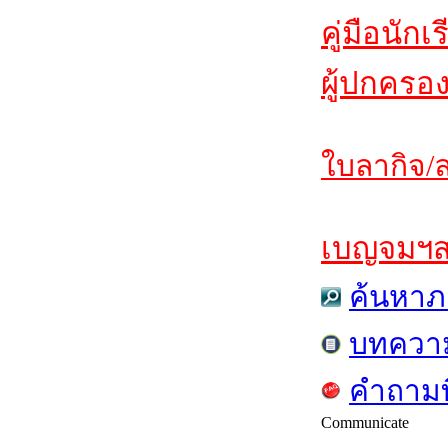
คู่มือนักเ
ผู้ปกครอ
ใบลากิจ/ล
เบญจมฯสาร
ค้นหาภ
บทควา
คำถามท
Communicate