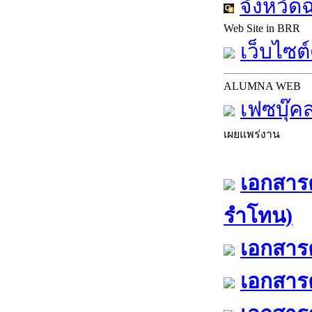
จังหวัด
Web Site in BRR
เว็บไซต์
ALUMNA WEB
เฟซบุ๊ค
เผยแพร่งาน
เอกสารค
รำโทน)
เอกสารค
เอกสารค