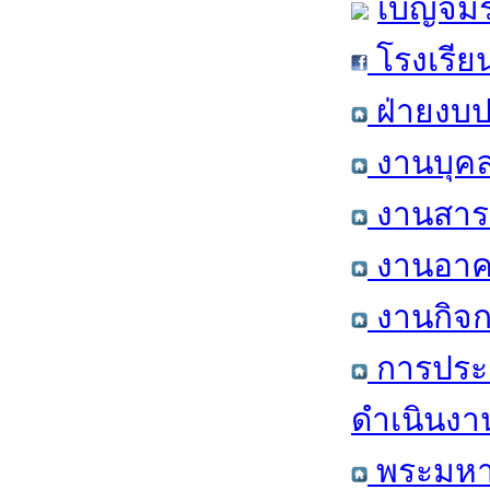
เบญจมร
โรงเรีย
ฝ่ายงบป
งานบุคล
งานสารส
งานอาคา
งานกิจก
การประ
ดำเนินงา
พระมหาก