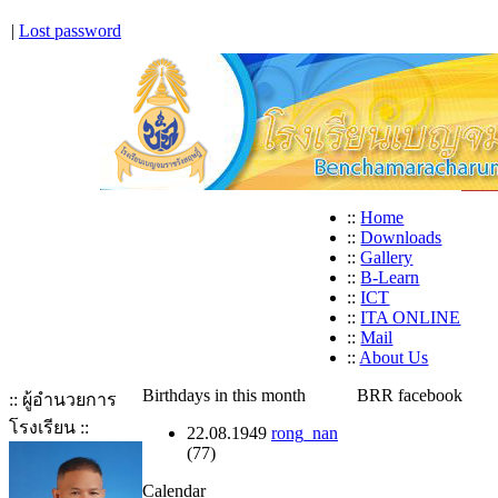
|
Lost password
::
Home
::
Downloads
::
Gallery
::
B-Learn
::
ICT
::
ITA ONLINE
::
Mail
::
About Us
Birthdays in this month
BRR facebook
:: ผู้อำนวยการ
โรงเรียน ::
22.08.1949
rong_nan
(77)
Calendar