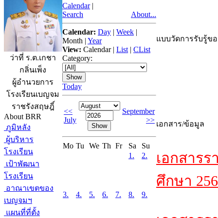
Calendar
|
Search
About...
Calendar:
Day
|
Week
|
แบบวัดการรับรู้ขอ
Month
|
Year
View:
Calendar
|
List
|
CList
ว่าที่ ร.ต.เกชา
Category:
กลิ่นเพ็ง
ผู้อำนวยการ
Today
โรงเรียนเบญจม
ราชรังสฤษฎิ์
<<
September
About BRR
July
>>
เอกสาร/ข้อมูล
ภูมิหลัง
ผู้บริหาร
Mo
Tu
We
Th
Fr
Sa
Su
โรงเรียน
เอกสารรา
1.
2.
เป้าพัฒนา
โรงเรียน
ศึกษา 256
อาณาเขตของ
3.
4.
5.
6.
7.
8.
9.
เบญจมฯ
แผนที่ที่ตั้ง