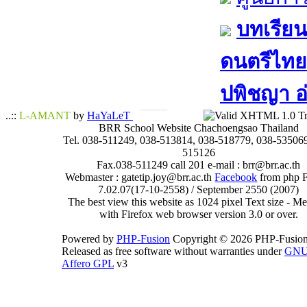
บทเรียน
ดนตรีไทย​ 
ปพิชญา​ อ
..::
L-AMANT
by
HaYaLeT
BRR School Website Chachoengsao Thailand
Tel. 038-511249, 038-513814, 038-518779, 038-535069
515126
Fax.038-511249 call 201 e-mail : brr@brr.ac.th
Webmaster : gatetip.joy@brr.ac.th
Facebook
from php 
7.02.07(17-10-2558) / September 2550 (2007)
The best view this website as 1024 pixel Text size - 
with Firefox web browser version 3.0 or over.
Powered by
PHP-Fusion
Copyright © 2026 PHP-Fusion
Released as free software without warranties under
GN
Affero GPL
v3