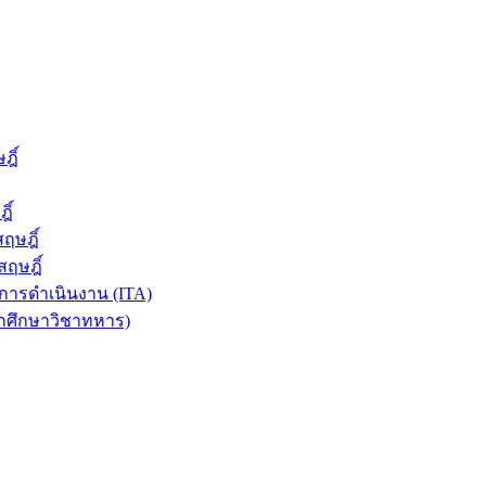
ฎิ์
ิ์
ฤษฎิ์
ฤษฎิ์
ารดำเนินงาน (ITA)
ักศึกษาวิชาทหาร)