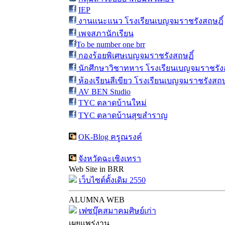
IEP
งานแนะแนว โรงเรียนเบญจมราชรังสฤษฎิ์
เพจสภานักเรียน
To be number one brr
กองร้อยพิเศษเบญจมราชรังสฤษฏิ์
นักศึกษาวิชาทหาร โรงเรียนเบญจมราชรังส
ห้องเรียนสีเขียว โรงเรียนเบญจมราชรังสฤษ
AV BEN Studio
TYC ตลาดบ้านใหม่
TYC ตลาดบ้านสุขสำราญ
OK-Blog ครูณรงค์
จังหวัดฉะเชิงเทรา
Web Site in BRR
เว็บไซต์ดั้งเดิม 2550
ALUMNA WEB
เฟซบุ๊คสมาคมศิษย์เก่า
เผยแพร่งาน