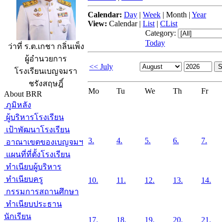
Calendar:
Day
|
Week
|
Month
|
Year
View:
Calendar
|
List
|
CList
Category:
Today
ว่าที่ ร.ต.เกชา กลิ่นเพ็ง
ผู้อำนวยการ
<< July
โรงเรียนเบญจมรา
ชรังสฤษฎิ์
Mo
Tu
We
Th
Fr
About BRR
ภูมิหลัง
ผู้บริหารโรงเรียน
เป้าพัฒนาโรงเรียน
3.
4.
5.
6.
7.
อาณาเขตของเบญจมฯ
แผนที่ที่ตั้งโรงเรียน
ทำเนียบผู้บริหาร
ทำเนียบครู
10.
11.
12.
13.
14.
กรรมการสถานศึกษา
ทำเนียบประธาน
นักเรียน
17.
18.
19.
20.
21.