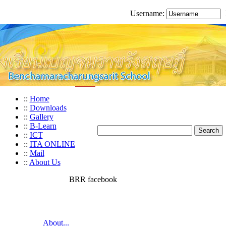
Username:
::
Home
::
Downloads
::
Gallery
::
B-Learn
::
ICT
::
ITA ONLINE
::
Mail
::
About Us
BRR facebook
About...