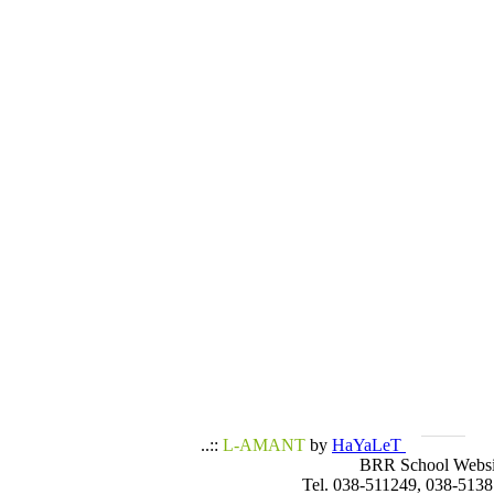
..::
L-AMANT
by
HaYaLeT
BRR School Websi
Tel. 038-511249, 038-5138