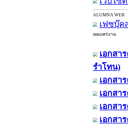
เว็บไซต์
ALUMNA WEB
เฟซบุ๊ค
เผยแพร่งาน
เอกสารค
รำโทน)
เอกสารค
เอกสารค
เอกสารค
เอกสารค