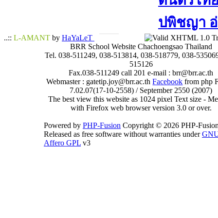
ดนตรีไทย​ 
ปพิชญา​ อ
..::
L-AMANT
by
HaYaLeT
BRR School Website Chachoengsao Thailand
Tel. 038-511249, 038-513814, 038-518779, 038-535069
515126
Fax.038-511249 call 201 e-mail : brr@brr.ac.th
Webmaster : gatetip.joy@brr.ac.th
Facebook
from php 
7.02.07(17-10-2558) / September 2550 (2007)
The best view this website as 1024 pixel Text size - 
with Firefox web browser version 3.0 or over.
Powered by
PHP-Fusion
Copyright © 2026 PHP-Fusion
Released as free software without warranties under
GN
Affero GPL
v3