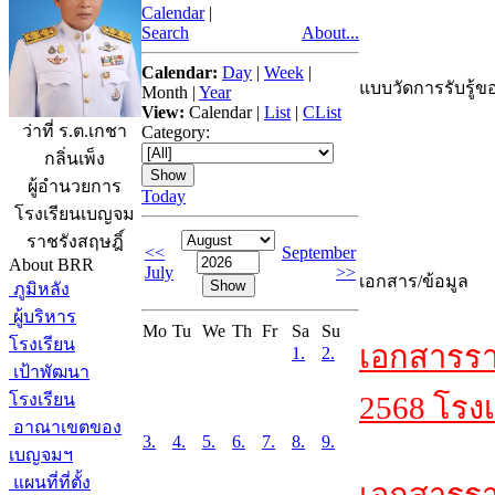
Calendar
|
Search
About...
Calendar:
Day
|
Week
|
แบบวัดการรับรู้ขอ
Month
|
Year
View:
Calendar
|
List
|
CList
ว่าที่ ร.ต.เกชา
Category:
กลิ่นเพ็ง
ผู้อำนวยการ
Today
โรงเรียนเบญจม
ราชรังสฤษฎิ์
<<
September
About BRR
July
>>
เอกสาร/ข้อมูล
ภูมิหลัง
ผู้บริหาร
Mo
Tu
We
Th
Fr
Sa
Su
โรงเรียน
เอกสารรา
1.
2.
เป้าพัฒนา
โรงเรียน
2568 โรงเ
อาณาเขตของ
3.
4.
5.
6.
7.
8.
9.
เบญจมฯ
แผนที่ที่ตั้ง