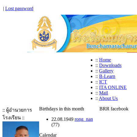
|
Lost password
::
Home
::
Downloads
::
Gallery
::
B-Learn
::
ICT
::
ITA ONLINE
::
Mail
::
About Us
Birthdays in this month
BRR facebook
:: ผู้อำนวยการ
โรงเรียน ::
22.08.1949
rong_nan
(77)
Calendar