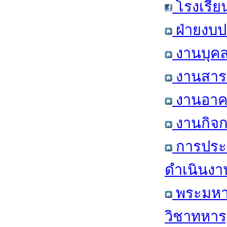
โรงเรีย
ฝ่ายงบป
งานบุคล
งานสารส
งานอาคา
งานกิจก
การประ
ดำเนินงา
พระมหาก
วิชาทหาร