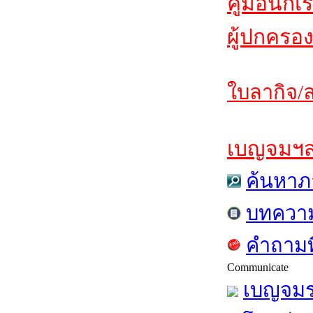
คู่มือนักเ
ผู้ปกครอง
ใบลากิจ/ล
เบญจมฯสาร
ค้นหาภ
บทควา
คำถามท
Communicate
เบญจมร