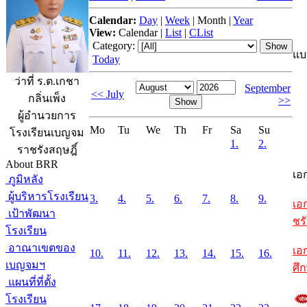
Calendar:
Day
|
Week
|
Month
|
Year
View:
Calendar
|
List
|
CList
Category:
แบ
Today
ว่าที่ ร.ต.เกชา
September
<< July
กลิ่นเพ็ง
>>
ผู้อำนวยการ
Mo
Tu
We
Th
Fr
Sa
Su
โรงเรียนเบญจม
1.
2.
ราชรังสฤษฎิ์
About BRR
เอ
ภูมิหลัง
ผู้บริหารโรงเรียน
3.
4.
5.
6.
7.
8.
9.
เอ
เป้าพัฒนา
ชรั
โรงเรียน
อาณาเขตของ
เอ
10.
11.
12.
13.
14.
15.
16.
เบญจมฯ
ศึ
แผนที่ที่ตั้ง
โรงเรียน