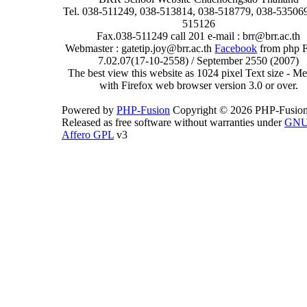
Tel. 038-511249, 038-513814, 038-518779, 038-535069
515126
Fax.038-511249 call 201 e-mail : brr@brr.ac.th
Webmaster : gatetip.joy@brr.ac.th
Facebook
from php 
7.02.07(17-10-2558) / September 2550 (2007)
The best view this website as 1024 pixel Text size - 
with Firefox web browser version 3.0 or over.
Powered by
PHP-Fusion
Copyright © 2026 PHP-Fusion
Released as free software without warranties under
GN
Affero GPL
v3