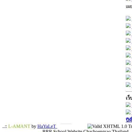
เผ
เว็
ปีท
..::
L-AMANT
by
HaYaLeT
BRR School Website Chachoengsao Thailand