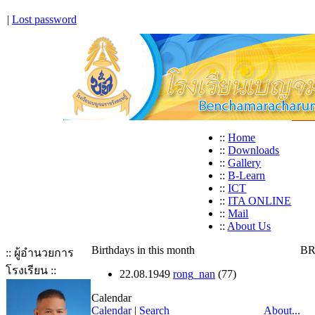
|
Lost password
::
Home
::
Downloads
::
Gallery
::
B-Learn
::
ICT
::
ITA ONLINE
::
Mail
::
About Us
Birthdays in this month
BR
:: ผู้อำนวยการ
โรงเรียน ::
22.08.1949
rong_nan
(77)
Calendar
Calendar
|
Search
About...