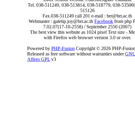
Tel. 038-511249, 038-513814, 038-518779, 038-535069
515126
Fax.038-511249 call 201 e-mail : brr@brr.ac.th
Webmaster : gatetip.joy@brr.ac.th
Facebook
from php 
7.02.07(17-10-2558) / September 2550 (2007)
The best view this website as 1024 pixel Text size - 
with Firefox web browser version 3.0 or over.
Powered by
PHP-Fusion
Copyright © 2026 PHP-Fusion
Released as free software without warranties under
GN
Affero GPL
v3