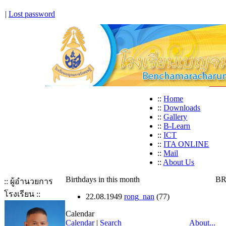
|
Lost password
::
Home
::
Downloads
::
Gallery
::
B-Learn
::
ICT
::
ITA ONLINE
::
Mail
::
About Us
Birthdays in this month
BR
:: ผู้อำนวยการ
โรงเรียน ::
22.08.1949
rong_nan
(77)
Calendar
Calendar
|
Search
About...