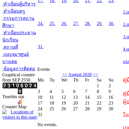
17.
18.
19.
20.
21.
22.
23.
ทำเนียบผู้บริหาร
ทำเนียบครู
1.
กรรมการสถาน
24.
25.
26.
27.
28.
29.
30.
2.
ศึกษา
ทำเนียบประธาน
3.
นักเรียน
31.
สถานที่
4.
เบญจมฯศูนย์
บางเตย
แบ
ข้อมูลการติดต่อ
Events
<<
August 2026
>>
Graphical counter
คู
from SEP 2550
Mo
Tu
We
Th
Fr
Sa
Su
1
2
3
4
5
6
7
8
9
คู่
Truehits stat
10
11
12
13
14
15
16
ผู
17
18
19
20
21
22
23
Counter Map
24
25
26
27
28
29
30
31
ใบ
No events.
เบ