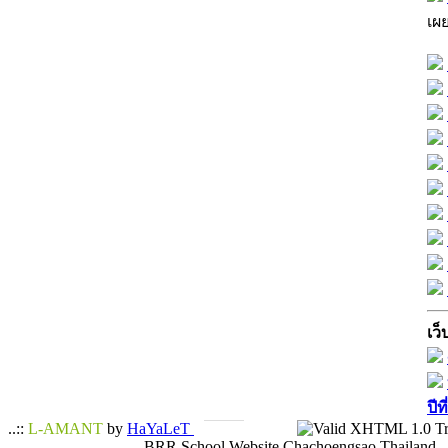
เผ
เว็
ปีท
..::
L-AMANT
by
HaYaLeT
BRR School Website Chachoengsao Thailand