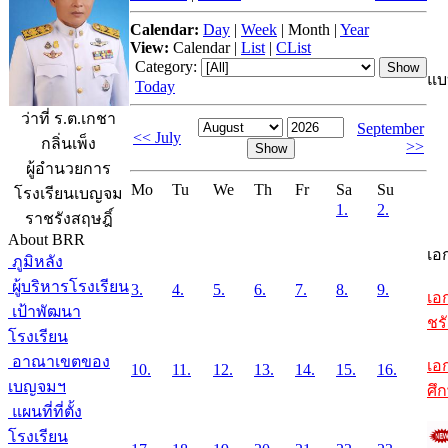
Calendar:
Day
|
Week
|
Month
|
Year
View:
Calendar
|
List
|
CList
Category:
แบ
Today
ว่าที่ ร.ต.เกชา
September
<< July
กลิ่นเพ็ง
>>
ผู้อำนวยการ
Mo
Tu
We
Th
Fr
Sa
Su
โรงเรียนเบญจม
1.
2.
ราชรังสฤษฎิ์
About BRR
เอ
ภูมิหลัง
ผู้บริหารโรงเรียน
3.
4.
5.
6.
7.
8.
9.
เอ
เป้าพัฒนา
ชรั
โรงเรียน
อาณาเขตของ
เอ
10.
11.
12.
13.
14.
15.
16.
เบญจมฯ
ศึ
แผนที่ที่ตั้ง
โรงเรียน