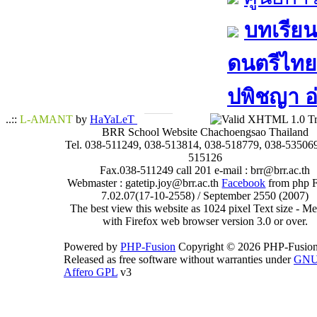
บทเรียน
ดนตรีไทย​ 
ปพิชญา​ อ
..::
L-AMANT
by
HaYaLeT
BRR School Website Chachoengsao Thailand
Tel. 038-511249, 038-513814, 038-518779, 038-535069
515126
Fax.038-511249 call 201 e-mail : brr@brr.ac.th
Webmaster : gatetip.joy@brr.ac.th
Facebook
from php 
7.02.07(17-10-2558) / September 2550 (2007)
The best view this website as 1024 pixel Text size - 
with Firefox web browser version 3.0 or over.
Powered by
PHP-Fusion
Copyright © 2026 PHP-Fusion
Released as free software without warranties under
GN
Affero GPL
v3