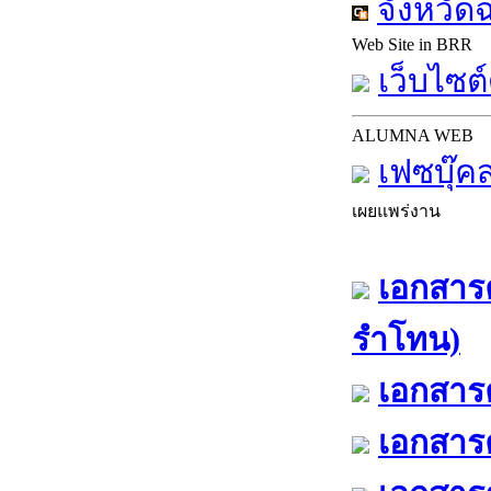
จังหวัด
Web Site in BRR
เว็บไซต์
ALUMNA WEB
เฟซบุ๊ค
เผยแพร่งาน
เอกสารค
รำโทน)
เอกสารค
เอกสารค