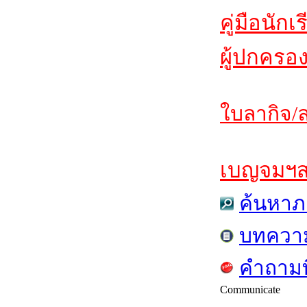
คู่มือนักเ
ผู้ปกครอ
ใบลากิจ/ล
เบญจมฯสาร
ค้นหาภ
บทควา
คำถามท
Communicate