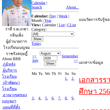
Calendar
|
Search
About...
Calendar:
Day
|
Week
|
แบบวัดการรับรู้ขอ
Month
|
Year
View:
Calendar
|
List
|
CList
ว่าที่ ร.ต.เกชา
Category:
กลิ่นเพ็ง
ผู้อำนวยการ
Today
โรงเรียนเบญจม
ราชรังสฤษฎิ์
<<
September
About BRR
July
>>
เอกสาร/ข้อมูล
ภูมิหลัง
ผู้บริหาร
Mo
Tu
We
Th
Fr
Sa
Su
โรงเรียน
เอกสารรา
1.
2.
เป้าพัฒนา
โรงเรียน
ศึกษา 256
อาณาเขตของ
3.
4.
5.
6.
7.
8.
9.
เบญจมฯ
แผนที่ที่ตั้ง