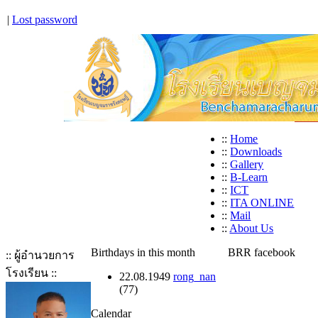
|
Lost password
::
Home
::
Downloads
::
Gallery
::
B-Learn
::
ICT
::
ITA ONLINE
::
Mail
::
About Us
Birthdays in this month
BRR facebook
:: ผู้อำนวยการ
โรงเรียน ::
22.08.1949
rong_nan
(77)
Calendar