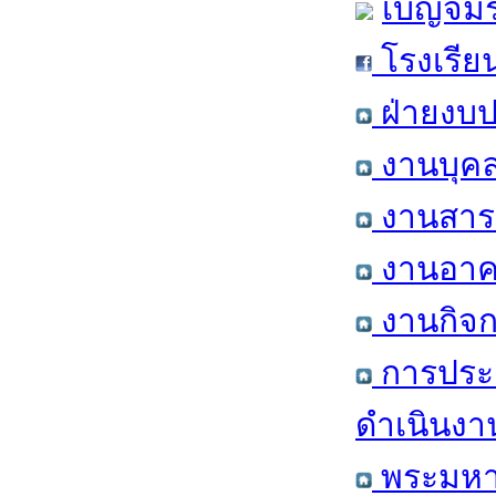
เบญจมร
โรงเรีย
ฝ่ายงบป
งานบุคล
งานสารส
งานอาคา
งานกิจก
การประ
ดำเนินงา
พระมหาก