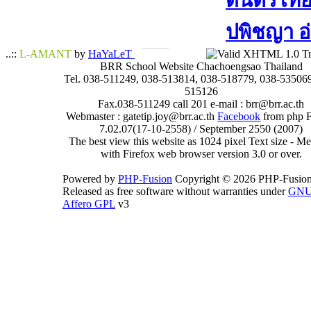
ดนตรีไทย​ 
ปพิชญา​ อ
..::
L-AMANT
by
HaYaLeT
BRR School Website Chachoengsao Thailand
Tel. 038-511249, 038-513814, 038-518779, 038-535069
515126
Fax.038-511249 call 201 e-mail : brr@brr.ac.th
Webmaster : gatetip.joy@brr.ac.th
Facebook
from php 
7.02.07(17-10-2558) / September 2550 (2007)
The best view this website as 1024 pixel Text size - 
with Firefox web browser version 3.0 or over.
Powered by
PHP-Fusion
Copyright © 2026 PHP-Fusion
Released as free software without warranties under
GN
Affero GPL
v3