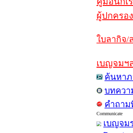
คู่มือนักเ
ผู้ปกครอง
ใบลากิจ/ล
เบญจมฯสาร
ค้นหาภ
บทควา
คำถามท
Communicate
เบญจมร