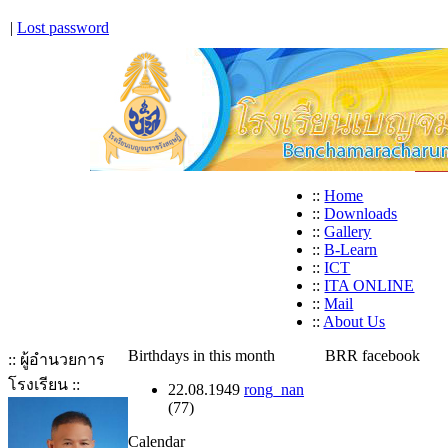
|
Lost password
::
Home
::
Downloads
::
Gallery
::
B-Learn
::
ICT
::
ITA ONLINE
::
Mail
::
About Us
Birthdays in this month
BRR facebook
:: ผู้อำนวยการ
โรงเรียน ::
22.08.1949
rong_nan
(77)
Calendar