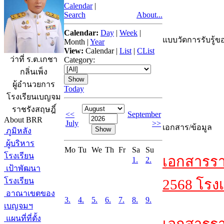
Calendar
|
Search
About...
Calendar:
Day
|
Week
|
แบบวัดการรับรู้ขอ
Month
|
Year
View:
Calendar
|
List
|
CList
ว่าที่ ร.ต.เกชา
Category:
กลิ่นเพ็ง
ผู้อำนวยการ
Today
โรงเรียนเบญจม
ราชรังสฤษฎิ์
<<
September
About BRR
July
>>
เอกสาร/ข้อมูล
ภูมิหลัง
ผู้บริหาร
Mo
Tu
We
Th
Fr
Sa
Su
โรงเรียน
เอกสารรา
1.
2.
เป้าพัฒนา
โรงเรียน
2568 โรงเ
อาณาเขตของ
3.
4.
5.
6.
7.
8.
9.
เบญจมฯ
แผนที่ที่ตั้ง