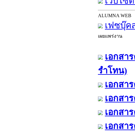
เว็บไซต์
ALUMNA WEB
เฟซบุ๊ค
เผยแพร่งาน
เอกสารค
รำโทน)
เอกสารค
เอกสารค
เอกสารค
เอกสารค