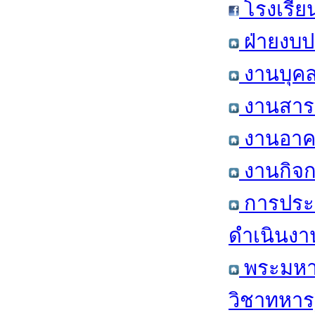
โรงเรีย
ฝ่ายงบป
งานบุคล
งานสารส
งานอาคา
งานกิจก
การประ
ดำเนินงา
พระมหาก
วิชาทหาร