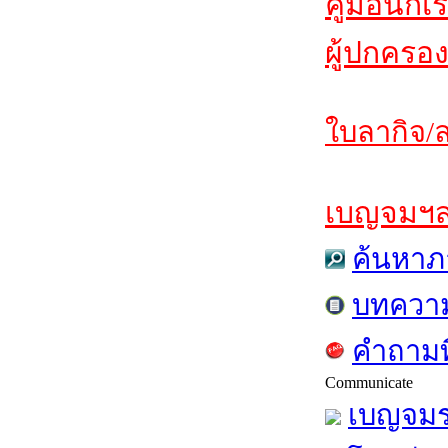
คู่มือนักเ
ผู้ปกครอง
ใบลากิจ/ล
เบญจมฯสาร
ค้นหาภ
บทควา
คำถามท
Communicate
เบญจมร