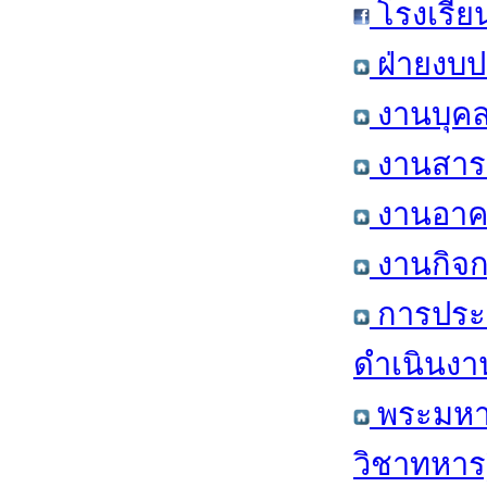
โรงเรีย
ฝ่ายงบป
งานบุคล
งานสารส
งานอาคา
งานกิจก
การประ
ดำเนินงา
พระมหาก
วิชาทหาร