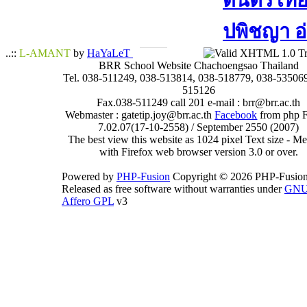
ดนตรีไทย​ 
ปพิชญา​ อ
..::
L-AMANT
by
HaYaLeT
BRR School Website Chachoengsao Thailand
Tel. 038-511249, 038-513814, 038-518779, 038-535069
515126
Fax.038-511249 call 201 e-mail : brr@brr.ac.th
Webmaster : gatetip.joy@brr.ac.th
Facebook
from php 
7.02.07(17-10-2558) / September 2550 (2007)
The best view this website as 1024 pixel Text size - 
with Firefox web browser version 3.0 or over.
Powered by
PHP-Fusion
Copyright © 2026 PHP-Fusion
Released as free software without warranties under
GN
Affero GPL
v3