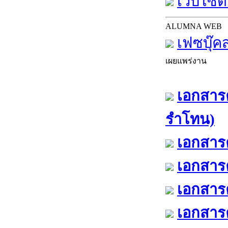
เว็บไซต์
ALUMNA WEB
เฟซบุ๊ค
เผยแพร่งาน
เอกสารค
รำโทน)
เอกสารค
เอกสารค
เอกสารค
เอกสารค