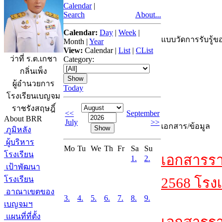
Calendar
|
Search
About...
Calendar:
Day
|
Week
|
แบบวัดการรับรู้ขอ
Month
|
Year
View:
Calendar
|
List
|
CList
ว่าที่ ร.ต.เกชา
Category:
กลิ่นเพ็ง
ผู้อำนวยการ
Today
โรงเรียนเบญจม
ราชรังสฤษฎิ์
<<
September
About BRR
July
>>
เอกสาร/ข้อมูล
ภูมิหลัง
ผู้บริหาร
Mo
Tu
We
Th
Fr
Sa
Su
โรงเรียน
เอกสารรา
1.
2.
เป้าพัฒนา
โรงเรียน
2568 โรงเ
อาณาเขตของ
3.
4.
5.
6.
7.
8.
9.
เบญจมฯ
แผนที่ที่ตั้ง