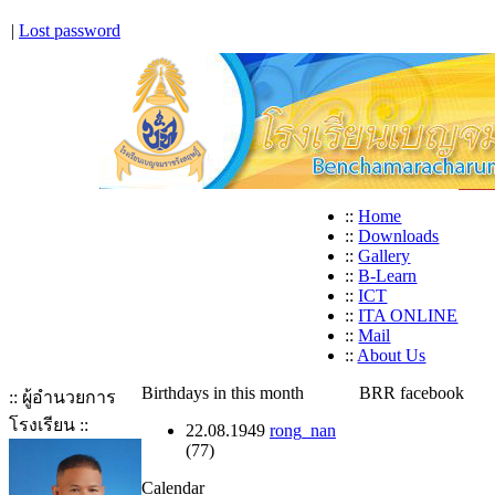
|
Lost password
::
Home
::
Downloads
::
Gallery
::
B-Learn
::
ICT
::
ITA ONLINE
::
Mail
::
About Us
Birthdays in this month
BRR facebook
:: ผู้อำนวยการ
โรงเรียน ::
22.08.1949
rong_nan
(77)
Calendar