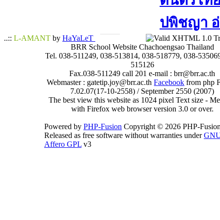
ดนตรีไทย​ 
ปพิชญา​ อ
..::
L-AMANT
by
HaYaLeT
BRR School Website Chachoengsao Thailand
Tel. 038-511249, 038-513814, 038-518779, 038-535069
515126
Fax.038-511249 call 201 e-mail : brr@brr.ac.th
Webmaster : gatetip.joy@brr.ac.th
Facebook
from php 
7.02.07(17-10-2558) / September 2550 (2007)
The best view this website as 1024 pixel Text size - 
with Firefox web browser version 3.0 or over.
Powered by
PHP-Fusion
Copyright © 2026 PHP-Fusion
Released as free software without warranties under
GN
Affero GPL
v3