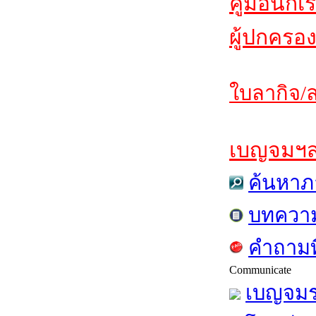
คู่มือนักเ
ผู้ปกครอง
ใบลากิจ/ล
เบญจมฯสาร
ค้นหาภ
บทควา
คำถามท
Communicate
เบญจมร