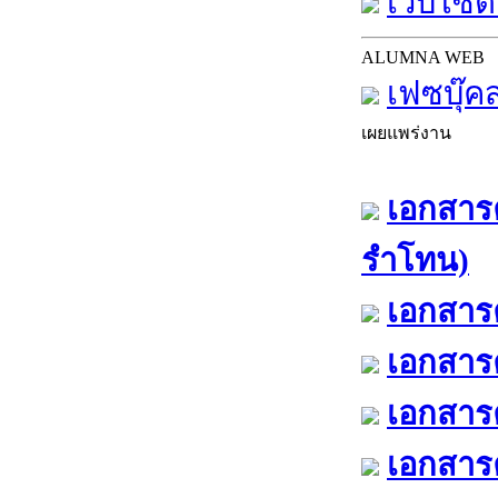
เว็บไซต์
ALUMNA WEB
เฟซบุ๊ค
เผยแพร่งาน
เอกสารค
รำโทน)
เอกสารค
เอกสารค
เอกสารค
เอกสารค