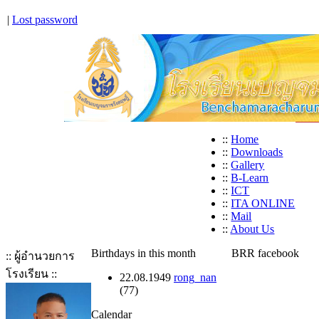
|
Lost password
::
Home
::
Downloads
::
Gallery
::
B-Learn
::
ICT
::
ITA ONLINE
::
Mail
::
About Us
Birthdays in this month
BRR facebook
:: ผู้อำนวยการ
โรงเรียน ::
22.08.1949
rong_nan
(77)
Calendar