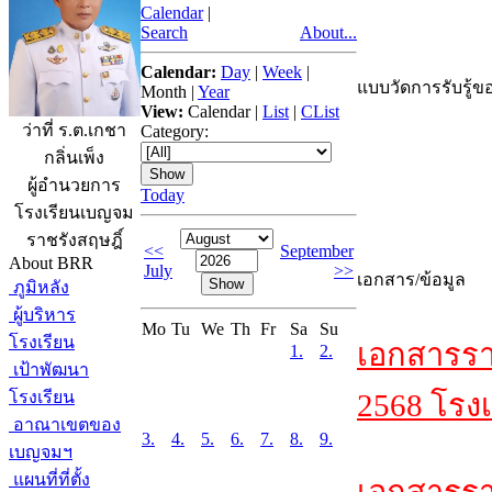
Calendar
|
Search
About...
Calendar:
Day
|
Week
|
แบบวัดการรับรู้ขอ
Month
|
Year
View:
Calendar
|
List
|
CList
ว่าที่ ร.ต.เกชา
Category:
กลิ่นเพ็ง
ผู้อำนวยการ
Today
โรงเรียนเบญจม
ราชรังสฤษฎิ์
<<
September
About BRR
July
>>
เอกสาร/ข้อมูล
ภูมิหลัง
ผู้บริหาร
Mo
Tu
We
Th
Fr
Sa
Su
โรงเรียน
เอกสารรา
1.
2.
เป้าพัฒนา
โรงเรียน
2568 โรงเ
อาณาเขตของ
3.
4.
5.
6.
7.
8.
9.
เบญจมฯ
แผนที่ที่ตั้ง