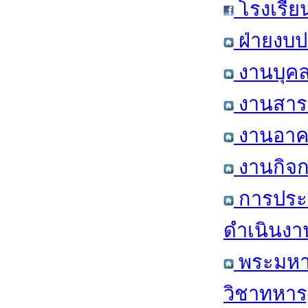
โรงเรีย
ฝ่ายงบป
งานบุคล
งานสารส
งานอาคา
งานกิจก
การประ
ดำเนินงา
พระมหาก
วิชาทหาร