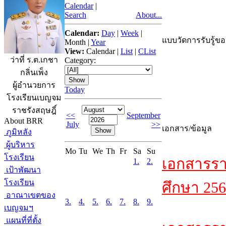
Calendar
|
Search
About...
Calendar:
Day
|
Week
|
แบบวัดการรับรู้ขอ
Month
|
Year
View:
Calendar
|
List
|
CList
ว่าที่ ร.ต.เกชา
Category:
กลิ่นเพ็ง
ผู้อำนวยการ
Today
โรงเรียนเบญจม
ราชรังสฤษฎิ์
<<
September
About BRR
July
>>
เอกสาร/ข้อมูล
ภูมิหลัง
ผู้บริหาร
Mo
Tu
We
Th
Fr
Sa
Su
โรงเรียน
เอกสารรา
1.
2.
เป้าพัฒนา
โรงเรียน
ศึกษา 256
อาณาเขตของ
3.
4.
5.
6.
7.
8.
9.
เบญจมฯ
แผนที่ที่ตั้ง