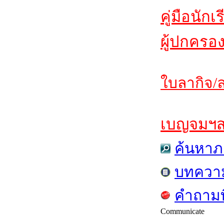
คู่มือนักเ
ผู้ปกครอ
ใบลากิจ/ล
เบญจมฯสาร
ค้นหาภ
บทควา
คำถามท
Communicate