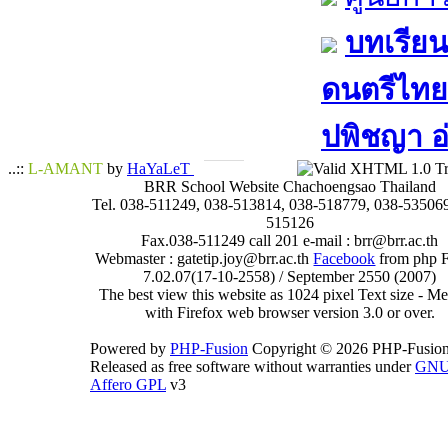
บทเรียน
ดนตรีไทย​ 
ปพิชญา​ อ
..::
L-AMANT
by
HaYaLeT
BRR School Website Chachoengsao Thailand
Tel. 038-511249, 038-513814, 038-518779, 038-535069
515126
Fax.038-511249 call 201 e-mail : brr@brr.ac.th
Webmaster : gatetip.joy@brr.ac.th
Facebook
from php 
7.02.07(17-10-2558) / September 2550 (2007)
The best view this website as 1024 pixel Text size - 
with Firefox web browser version 3.0 or over.
Powered by
PHP-Fusion
Copyright © 2026 PHP-Fusion
Released as free software without warranties under
GN
Affero GPL
v3