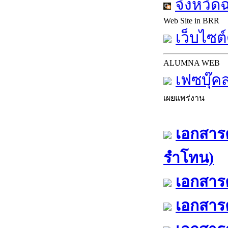
จังหวัด
Web Site in BRR
เว็บไซต์
ALUMNA WEB
เฟซบุ๊ค
เผยแพร่งาน
เอกสารค
รำโทน)
เอกสารค
เอกสารค