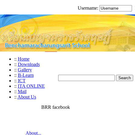
Username:
::
Home
::
Downloads
::
Gallery
::
B-Learn
::
ICT
::
ITA ONLINE
::
Mail
::
About Us
BRR facebook
About...