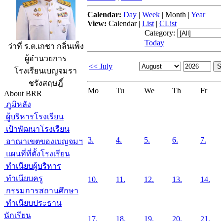
Calendar:
Day
|
Week
|
Month
|
Year
View:
Calendar
|
List
|
CList
Category:
Today
ว่าที่ ร.ต.เกชา กลิ่นเพ็ง
ผู้อำนวยการ
<< July
โรงเรียนเบญจมรา
ชรังสฤษฎิ์
Mo
Tu
We
Th
Fr
About BRR
ภูมิหลัง
ผู้บริหารโรงเรียน
เป้าพัฒนาโรงเรียน
3.
4.
5.
6.
7.
อาณาเขตของเบญจมฯ
แผนที่ที่ตั้งโรงเรียน
ทำเนียบผู้บริหาร
ทำเนียบครู
10.
11.
12.
13.
14.
กรรมการสถานศึกษา
ทำเนียบประธาน
นักเรียน
17.
18.
19.
20.
21.