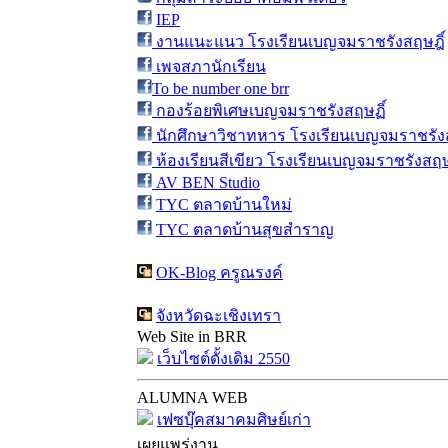
IEP
งานแนะแนว โรงเรียนเบญจมราชรังสฤษฎิ์
เพจสภานักเรียน
To be number one brr
กองร้อยพิเศษเบญจมราชรังสฤษฏิ์
นักศึกษาวิชาทหาร โรงเรียนเบญจมราชรังส
ห้องเรียนสีเขียว โรงเรียนเบญจมราชรังสฤษ
AV BEN Studio
TYC ตลาดบ้านใหม่
TYC ตลาดบ้านสุขสำราญ
OK-Blog ครูณรงค์
จังหวัดฉะเชิงเทรา
Web Site in BRR
เว็บไซต์ดั้งเดิม 2550
ALUMNA WEB
เฟซบุ๊คสมาคมศิษย์เก่า
เผยแพร่งาน