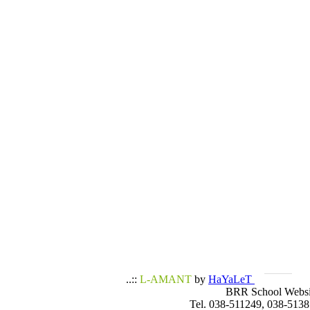
..::
L-AMANT
by
HaYaLeT
BRR School Websi
Tel. 038-511249, 038-5138