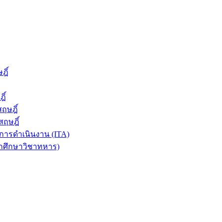
ฎิ์
ิ์
ฤษฎิ์
ฤษฎิ์
ารดำเนินงาน (ITA)
ักศึกษาวิชาทหาร)