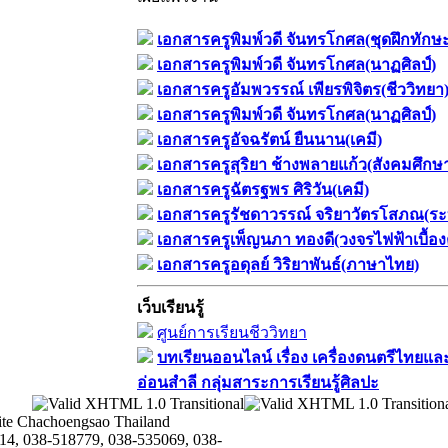
เอกสารครูพิมพ์วดี จันทรโกศล(ชุดฝึกทักษ
เอกสารครูพิมพ์วดี จันทรโกศล(นาฏศิลป์)
เอกสารครูอัมพวรรณ์ เพียรพิจิตร(ชีววิทยา
เอกสารครูพิมพ์วดี จันทรโกศล(นาฏศิลป์)
เอกสารครูอัจฉรัตน์ ยืนนาน(เคมี)
เอกสารครูสุริยา ช้างพลายแก้ว(สังคมศึกษ
เอกสารครูฉัตรฐพร ศิริวัน(เคมี)
เอกสารครูรัชดาวรรณ์ จริยาวัตรโสภณ(ระ
เอกสารครูเพ็ญนภา ทองดี(วงจรไฟฟ้าเบื้อง
เอกสารครูอดุลย์ วิริยาพันธ์(ภาษาไทย)
เว็บเรียนรู้
ศูนย์การเรียนชีววิทยา
บทเรียนออนไลน์​ เรื่อง​ เครื่องดนตรีไทยและ
อ่อนสำลี​ กลุ่มสาระการเรียนรู้ศิลปะ
te Chachoengsao Thailand
14, 038-518779, 038-535069, 038-