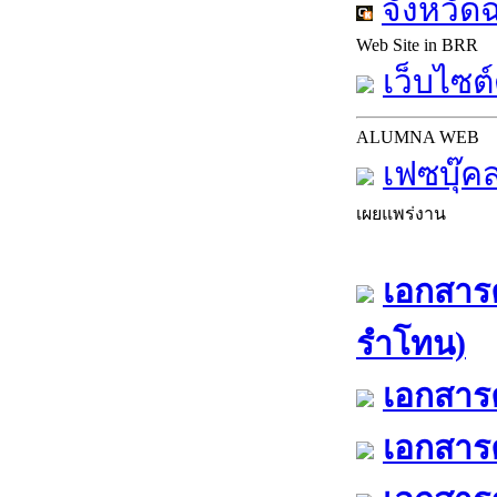
จังหวัด
Web Site in BRR
เว็บไซต์
ALUMNA WEB
เฟซบุ๊ค
เผยแพร่งาน
เอกสารค
รำโทน)
เอกสารค
เอกสารค