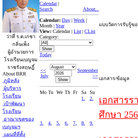
Calendar
|
Search
About...
Calendar:
Day
|
Week
|
แบบวัดการรับรู้ขอ
Month
|
Year
View:
Calendar
|
List
|
CList
ว่าที่ ร.ต.เกชา
Category:
กลิ่นเพ็ง
ผู้อำนวยการ
Today
โรงเรียนเบญจม
ราชรังสฤษฎิ์
<<
September
About BRR
July
>>
เอกสาร/ข้อมูล
ภูมิหลัง
ผู้บริหาร
Mo
Tu
We
Th
Fr
Sa
Su
โรงเรียน
เอกสารรา
1.
2.
เป้าพัฒนา
โรงเรียน
ศึกษา 256
อาณาเขตของ
3.
4.
5.
6.
7.
8.
9.
เบญจมฯ
แผนที่ที่ตั้ง