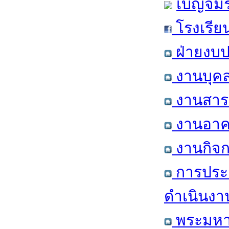
เบญจมร
โรงเรีย
ฝ่ายงบป
งานบุคล
งานสารส
งานอาคา
งานกิจก
การประ
ดำเนินงา
พระมหาก