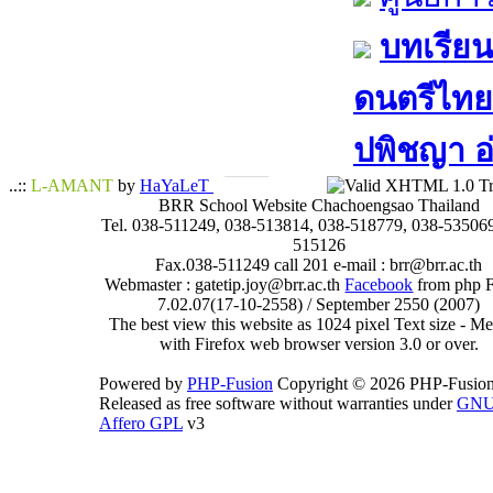
บทเรียน
ดนตรีไทย​ 
ปพิชญา​ อ
..::
L-AMANT
by
HaYaLeT
BRR School Website Chachoengsao Thailand
Tel. 038-511249, 038-513814, 038-518779, 038-535069
515126
Fax.038-511249 call 201 e-mail : brr@brr.ac.th
Webmaster : gatetip.joy@brr.ac.th
Facebook
from php 
7.02.07(17-10-2558) / September 2550 (2007)
The best view this website as 1024 pixel Text size - 
with Firefox web browser version 3.0 or over.
Powered by
PHP-Fusion
Copyright © 2026 PHP-Fusion
Released as free software without warranties under
GN
Affero GPL
v3