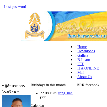
|
Lost password
::
Home
::
Downloads
::
Gallery
::
B-Learn
::
ICT
::
ITA ONLINE
::
Mail
::
About Us
Birthdays in this month
BRR facebook
:: ผู้อำนวยการ
โรงเรียน ::
22.08.1949
rong_nan
(77)
Calendar