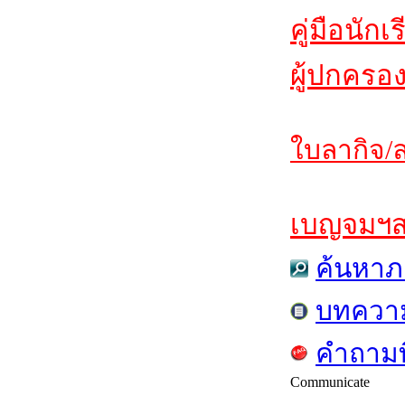
คู่มือนักเ
ผู้ปกครอ
ใบลากิจ/ล
เบญจมฯสาร
ค้นหาภ
บทควา
คำถามท
Communicate