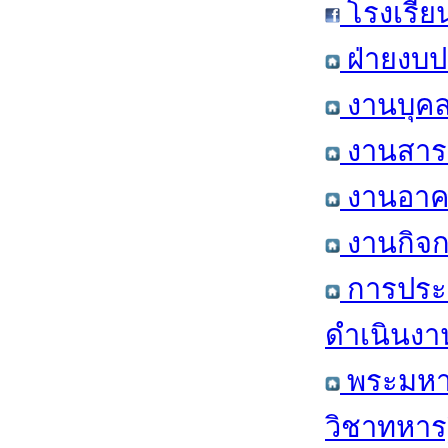
โรงเรีย
ฝ่ายงบป
งานบุคล
งานสารส
งานอาคา
งานกิจก
การประ
ดำเนินงา
พระมหาก
วิชาทหาร