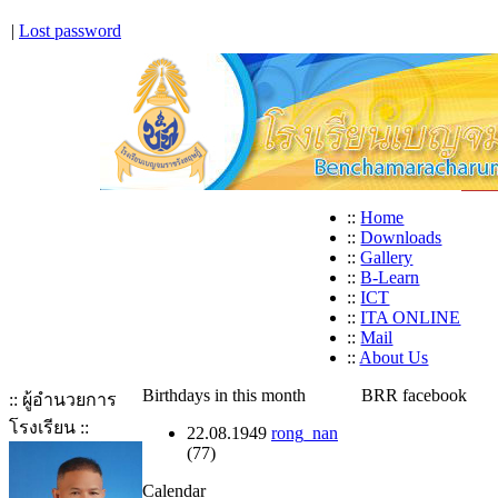
|
Lost password
::
Home
::
Downloads
::
Gallery
::
B-Learn
::
ICT
::
ITA ONLINE
::
Mail
::
About Us
Birthdays in this month
BRR facebook
:: ผู้อำนวยการ
โรงเรียน ::
22.08.1949
rong_nan
(77)
Calendar