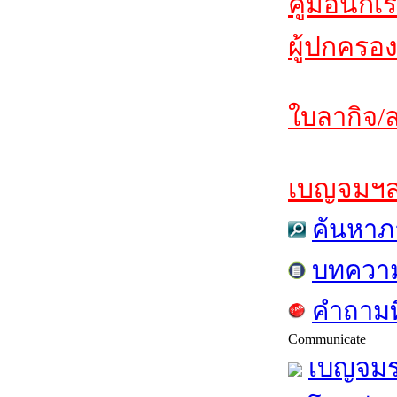
คู่มือนักเ
ผู้ปกครอง
ใบลากิจ/ล
เบญจมฯสาร
ค้นหาภ
บทควา
คำถามท
Communicate
เบญจมร