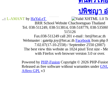
ดนตรีไทย​ 
ปพิชญา​ อ
..::
L-AMANT
by
HaYaLeT
BRR School Website Chachoengsao Thailand
Tel. 038-511249, 038-513814, 038-518779, 038-535069
515126
Fax.038-511249 call 201 e-mail : brr@brr.ac.th
Webmaster : gatetip.joy@brr.ac.th
Facebook
from php 
7.02.07(17-10-2558) / September 2550 (2007)
The best view this website as 1024 pixel Text size - 
with Firefox web browser version 3.0 or over.
Powered by
PHP-Fusion
Copyright © 2026 PHP-Fusion
Released as free software without warranties under
GN
Affero GPL
v3