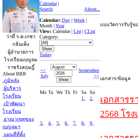
Calendar
|
Search
About...
Calendar:
Day
|
Week
|
แบบวัดการรับรู้ขอ
Month
|
Year
View:
Calendar
|
List
|
CList
ว่าที่ ร.ต.เกชา
Category:
กลิ่นเพ็ง
ผู้อำนวยการ
Today
โรงเรียนเบญจม
ราชรังสฤษฎิ์
<<
September
About BRR
July
>>
เอกสาร/ข้อมูล
ภูมิหลัง
ผู้บริหาร
Mo
Tu
We
Th
Fr
Sa
Su
โรงเรียน
เอกสารรา
1.
2.
เป้าพัฒนา
โรงเรียน
2568 โรงเ
อาณาเขตของ
3.
4.
5.
6.
7.
8.
9.
เบญจมฯ
แผนที่ที่ตั้ง