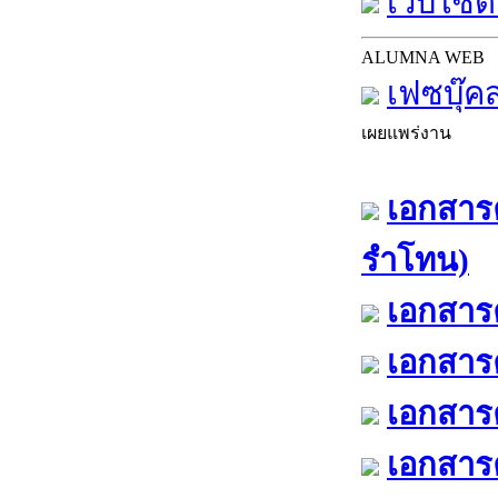
เว็บไซต์
ALUMNA WEB
เฟซบุ๊ค
เผยแพร่งาน
เอกสารค
รำโทน)
เอกสารค
เอกสารค
เอกสารค
เอกสารค