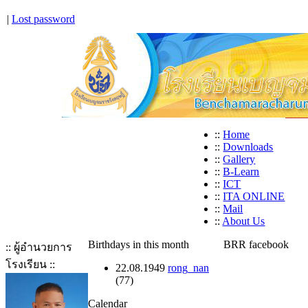
|
Lost password
::
Home
::
Downloads
::
Gallery
::
B-Learn
::
ICT
::
ITA ONLINE
::
Mail
::
About Us
Birthdays in this month
BRR facebook
:: ผู้อำนวยการ
โรงเรียน ::
22.08.1949
rong_nan
(77)
Calendar