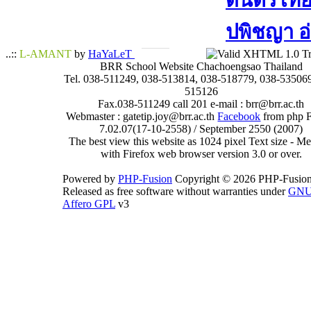
ดนตรีไทย​ 
ปพิชญา​ อ
..::
L-AMANT
by
HaYaLeT
BRR School Website Chachoengsao Thailand
Tel. 038-511249, 038-513814, 038-518779, 038-535069
515126
Fax.038-511249 call 201 e-mail : brr@brr.ac.th
Webmaster : gatetip.joy@brr.ac.th
Facebook
from php 
7.02.07(17-10-2558) / September 2550 (2007)
The best view this website as 1024 pixel Text size - 
with Firefox web browser version 3.0 or over.
Powered by
PHP-Fusion
Copyright © 2026 PHP-Fusion
Released as free software without warranties under
GN
Affero GPL
v3