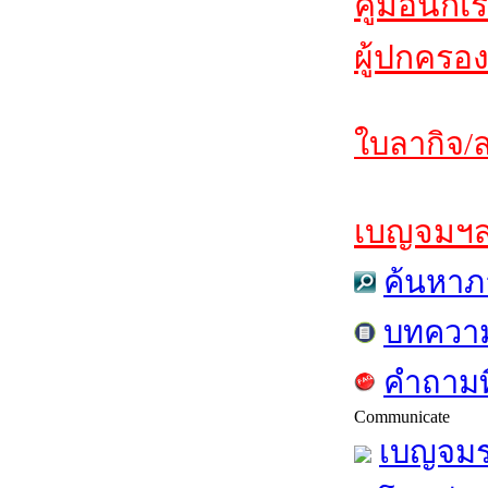
คู่มือนักเ
ผู้ปกครอง
ใบลากิจ/ล
เบญจมฯสาร
ค้นหาภ
บทควา
คำถามท
Communicate
เบญจมร