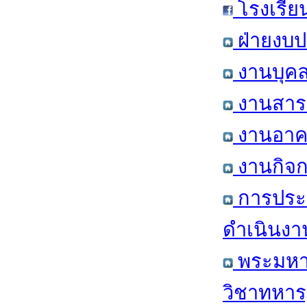
โรงเรีย
ฝ่ายงบป
งานบุคล
งานสารส
งานอาคา
งานกิจก
การประ
ดำเนินงา
พระมหาก
วิชาทหาร