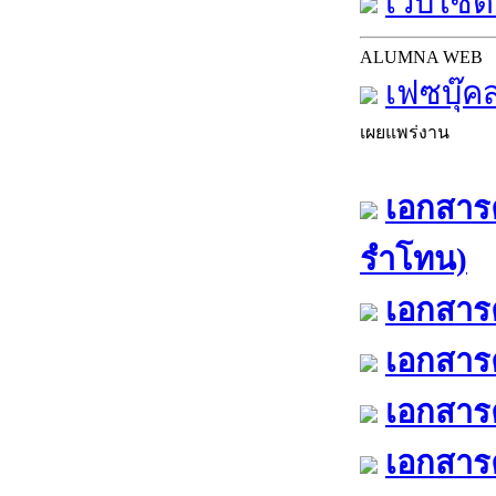
เว็บไซต์
ALUMNA WEB
เฟซบุ๊ค
เผยแพร่งาน
เอกสารค
รำโทน)
เอกสารค
เอกสารค
เอกสารค
เอกสารค