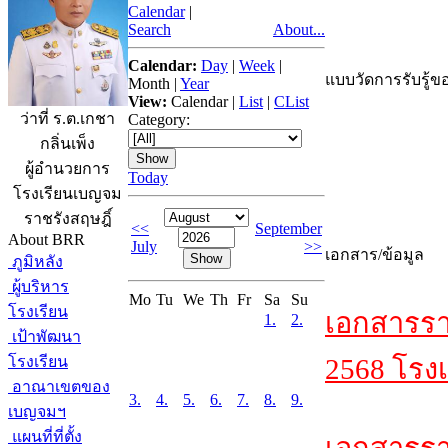
Calendar
|
Search
About...
Calendar:
Day
|
Week
|
แบบวัดการรับรู้ขอ
Month
|
Year
View:
Calendar
|
List
|
CList
ว่าที่ ร.ต.เกชา
Category:
กลิ่นเพ็ง
ผู้อำนวยการ
Today
โรงเรียนเบญจม
ราชรังสฤษฎิ์
<<
September
About BRR
July
>>
เอกสาร/ข้อมูล
ภูมิหลัง
ผู้บริหาร
Mo
Tu
We
Th
Fr
Sa
Su
โรงเรียน
เอกสารรา
1.
2.
เป้าพัฒนา
โรงเรียน
2568 โรงเ
อาณาเขตของ
3.
4.
5.
6.
7.
8.
9.
เบญจมฯ
แผนที่ที่ตั้ง