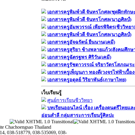
เอกสารครูพิมพ์วดี จันทรโกศล(ชุดฝึกทักษ
เอกสารครูพิมพ์วดี จันทรโกศล(นาฏศิลป์)
เอกสารครูอัมพวรรณ์ เพียรพิจิตร(ชีววิทยา
เอกสารครูพิมพ์วดี จันทรโกศล(นาฏศิลป์)
เอกสารครูอัจฉรัตน์ ยืนนาน(เคมี)
เอกสารครูสุริยา ช้างพลายแก้ว(สังคมศึกษ
เอกสารครูฉัตรฐพร ศิริวัน(เคมี)
เอกสารครูรัชดาวรรณ์ จริยาวัตรโสภณ(ระ
เอกสารครูเพ็ญนภา ทองดี(วงจรไฟฟ้าเบื้อง
เอกสารครูอดุลย์ วิริยาพันธ์(ภาษาไทย)
เว็บเรียนรู้
ศูนย์การเรียนชีววิทยา
บทเรียนออนไลน์​ เรื่อง​ เครื่องดนตรีไทยและ
อ่อนสำลี​ กลุ่มสาระการเรียนรู้ศิลปะ
te Chachoengsao Thailand
14, 038-518779, 038-535069, 038-