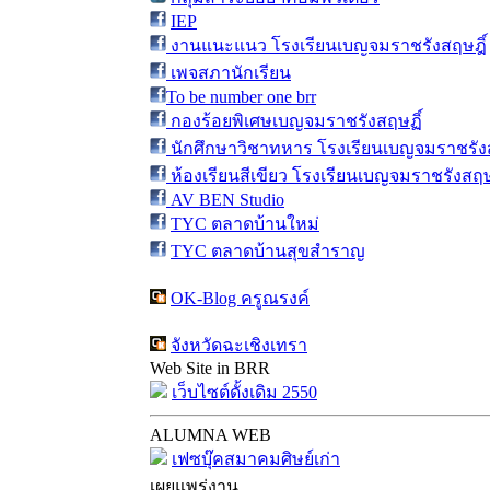
IEP
งานแนะแนว โรงเรียนเบญจมราชรังสฤษฎิ์
เพจสภานักเรียน
To be number one brr
กองร้อยพิเศษเบญจมราชรังสฤษฏิ์
นักศึกษาวิชาทหาร โรงเรียนเบญจมราชรังส
ห้องเรียนสีเขียว โรงเรียนเบญจมราชรังสฤษ
AV BEN Studio
TYC ตลาดบ้านใหม่
TYC ตลาดบ้านสุขสำราญ
OK-Blog ครูณรงค์
จังหวัดฉะเชิงเทรา
Web Site in BRR
เว็บไซต์ดั้งเดิม 2550
ALUMNA WEB
เฟซบุ๊คสมาคมศิษย์เก่า
เผยแพร่งาน