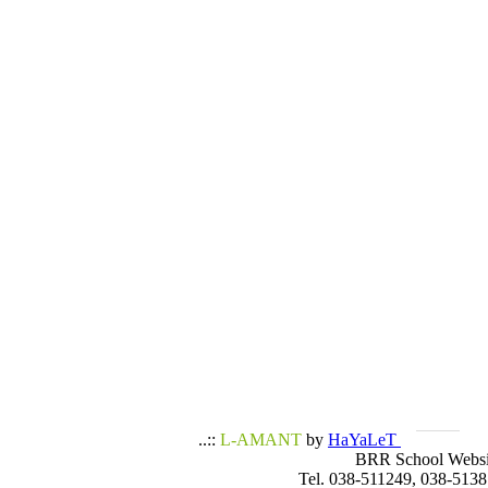
..::
L-AMANT
by
HaYaLeT
BRR School Websi
Tel. 038-511249, 038-5138