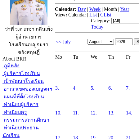
Calendar:
Day
|
Week
|
Month
|
Year
View:
Calendar
|
List
|
CList
Category:
Today
ว่าที่ ร.ต.เกชา กลิ่นเพ็ง
ผู้อำนวยการ
<< July
โรงเรียนเบญจมรา
ชรังสฤษฎิ์
Mo
Tu
We
Th
Fr
About BRR
ภูมิหลัง
ผู้บริหารโรงเรียน
เป้าพัฒนาโรงเรียน
3.
4.
5.
6.
7.
อาณาเขตของเบญจมฯ
แผนที่ที่ตั้งโรงเรียน
ทำเนียบผู้บริหาร
ทำเนียบครู
10.
11.
12.
13.
14.
กรรมการสถานศึกษา
ทำเนียบประธาน
นักเรียน
17.
18.
19.
20.
21.