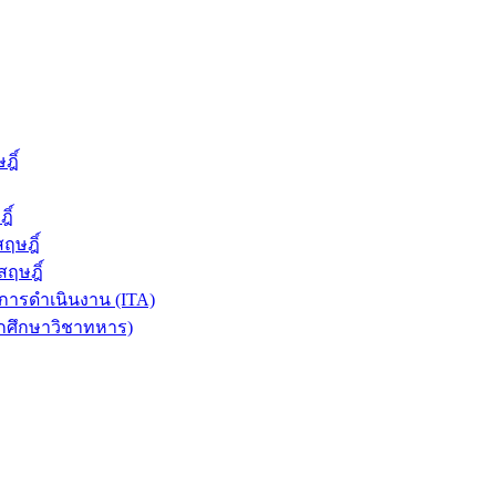
ฎิ์
ิ์
ฤษฎิ์
ฤษฎิ์
ารดำเนินงาน (ITA)
ักศึกษาวิชาทหาร)