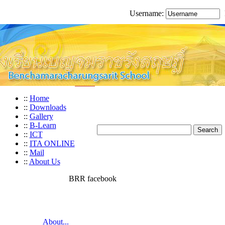
Username:
::
Home
::
Downloads
::
Gallery
::
B-Learn
::
ICT
::
ITA ONLINE
::
Mail
::
About Us
BRR facebook
About...