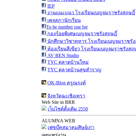
IEP
งานแนะแนว โรงเรียนเบญจมราชรังสฤษฎิ์
เพจสภานักเรียน
To be number one brr
กองร้อยพิเศษเบญจมราชรังสฤษฏิ์
นักศึกษาวิชาทหาร โรงเรียนเบญจมราชรังส
ห้องเรียนสีเขียว โรงเรียนเบญจมราชรังสฤษ
AV BEN Studio
TYC ตลาดบ้านใหม่
TYC ตลาดบ้านสุขสำราญ
OK-Blog ครูณรงค์
จังหวัดฉะเชิงเทรา
Web Site in BRR
เว็บไซต์ดั้งเดิม 2550
ALUMNA WEB
เฟซบุ๊คสมาคมศิษย์เก่า
เผยแพร่งาน