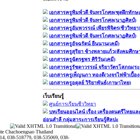
เอกสารครูพิมพ์วดี จันทรโกศล(ชุดฝึกทักษ
เอกสารครูพิมพ์วดี จันทรโกศล(นาฏศิลป์)
เอกสารครูอัมพวรรณ์ เพียรพิจิตร(ชีววิทยา
เอกสารครูพิมพ์วดี จันทรโกศล(นาฏศิลป์)
เอกสารครูอัจฉรัตน์ ยืนนาน(เคมี)
เอกสารครูสุริยา ช้างพลายแก้ว(สังคมศึกษ
เอกสารครูฉัตรฐพร ศิริวัน(เคมี)
เอกสารครูรัชดาวรรณ์ จริยาวัตรโสภณ(ระ
เอกสารครูเพ็ญนภา ทองดี(วงจรไฟฟ้าเบื้อง
เอกสารครูอดุลย์ วิริยาพันธ์(ภาษาไทย)
เว็บเรียนรู้
ศูนย์การเรียนชีววิทยา
บทเรียนออนไลน์​ เรื่อง​ เครื่องดนตรีไทยและ
อ่อนสำลี​ กลุ่มสาระการเรียนรู้ศิลปะ
te Chachoengsao Thailand
14, 038-518779, 038-535069, 038-