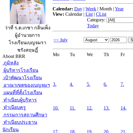
Calendar:
Day
|
Week
|
Month
|
Year
View:
Calendar
|
List
|
CList
Category:
Today
ว่าที่ ร.ต.เกชา กลิ่นเพ็ง
ผู้อำนวยการ
<< July
โรงเรียนเบญจมรา
ชรังสฤษฎิ์
Mo
Tu
We
Th
Fr
About BRR
ภูมิหลัง
ผู้บริหารโรงเรียน
เป้าพัฒนาโรงเรียน
3.
4.
5.
6.
7.
อาณาเขตของเบญจมฯ
แผนที่ที่ตั้งโรงเรียน
ทำเนียบผู้บริหาร
ทำเนียบครู
10.
11.
12.
13.
14.
กรรมการสถานศึกษา
ทำเนียบประธาน
นักเรียน
17.
18.
19.
20.
21.