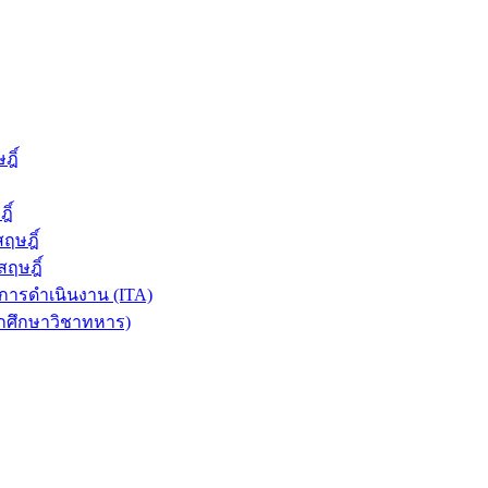
ฎิ์
ิ์
ฤษฎิ์
ฤษฎิ์
ารดำเนินงาน (ITA)
ักศึกษาวิชาทหาร)