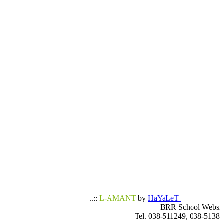
..::
L-AMANT
by
HaYaLeT
BRR School Websi
Tel. 038-511249, 038-5138