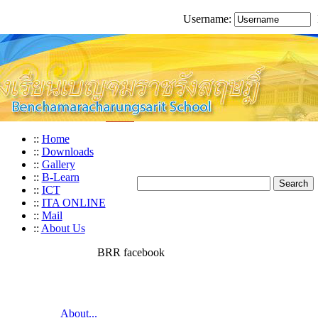
Username:
::
Home
::
Downloads
::
Gallery
::
B-Learn
::
ICT
::
ITA ONLINE
::
Mail
::
About Us
BRR facebook
About...