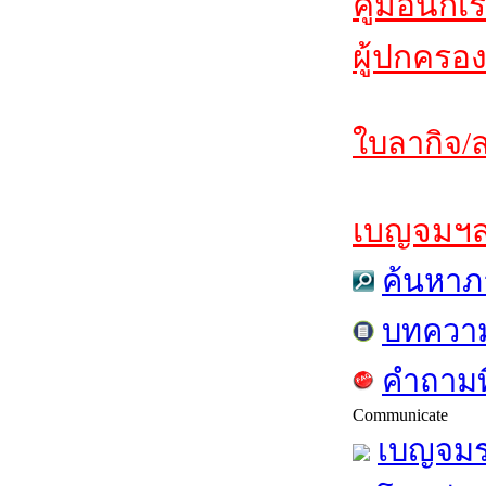
คู่มือนักเ
ผู้ปกครอง
ใบลากิจ/ล
เบญจมฯสาร
ค้นหาภ
บทควา
คำถามท
Communicate
เบญจมร