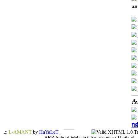
เผ
เว็
ปีท
..::
L-AMANT
by
HaYaLeT
BRR School Website Chachoengsao Thailand