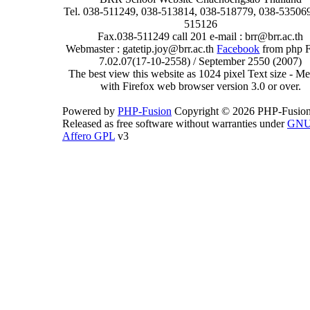
Tel. 038-511249, 038-513814, 038-518779, 038-535069
515126
Fax.038-511249 call 201 e-mail : brr@brr.ac.th
Webmaster : gatetip.joy@brr.ac.th
Facebook
from php 
7.02.07(17-10-2558) / September 2550 (2007)
The best view this website as 1024 pixel Text size - 
with Firefox web browser version 3.0 or over.
Powered by
PHP-Fusion
Copyright © 2026 PHP-Fusion
Released as free software without warranties under
GN
Affero GPL
v3