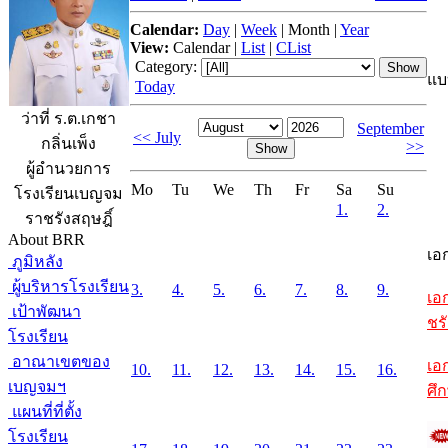
Calendar:
Day
|
Week
|
Month
|
Year
View:
Calendar
|
List
|
CList
Category:
แบ
Today
ว่าที่ ร.ต.เกชา
September
<< July
กลิ่นเพ็ง
>>
ผู้อำนวยการ
Mo
Tu
We
Th
Fr
Sa
Su
โรงเรียนเบญจม
1.
2.
ราชรังสฤษฎิ์
About BRR
เอ
ภูมิหลัง
ผู้บริหารโรงเรียน
3.
4.
5.
6.
7.
8.
9.
เอ
เป้าพัฒนา
ชรั
โรงเรียน
อาณาเขตของ
เอ
10.
11.
12.
13.
14.
15.
16.
เบญจมฯ
ศึ
แผนที่ที่ตั้ง
โรงเรียน