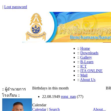
|
Lost password
::
Home
::
Downloads
::
Gallery
::
B-Learn
::
ICT
::
ITA ONLINE
::
Mail
::
About Us
Birthdays in this month
BR
:: ผู้อำนวยการ
โรงเรียน ::
22.08.1949
rong_nan
(77)
Calendar
Calendar
|
Search
About...