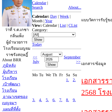
Calendar
|
Search
About...
Calendar:
Day
|
Week
|
แบบวัดการรับรู้ขอ
Month
|
Year
View:
Calendar
|
List
|
CList
ว่าที่ ร.ต.เกชา
Category:
กลิ่นเพ็ง
ผู้อำนวยการ
Today
โรงเรียนเบญจม
ราชรังสฤษฎิ์
<<
September
About BRR
July
>>
เอกสาร/ข้อมูล
ภูมิหลัง
ผู้บริหาร
Mo
Tu
We
Th
Fr
Sa
Su
โรงเรียน
เอกสารรา
1.
2.
เป้าพัฒนา
โรงเรียน
2568 โรงเ
อาณาเขตของ
3.
4.
5.
6.
7.
8.
9.
เบญจมฯ
แผนที่ที่ตั้ง