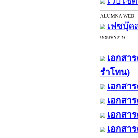
เว็บไซต์
ALUMNA WEB
เฟซบุ๊ค
เผยแพร่งาน
เอกสารค
รำโทน)
เอกสารค
เอกสารค
เอกสารค
เอกสารค