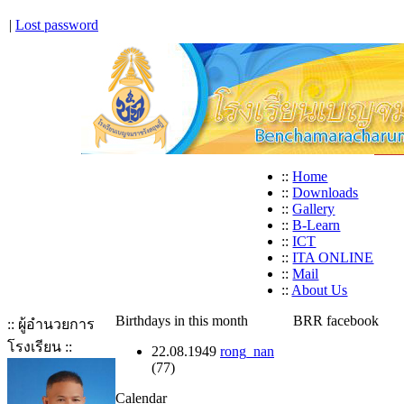
|
Lost password
::
Home
::
Downloads
::
Gallery
::
B-Learn
::
ICT
::
ITA ONLINE
::
Mail
::
About Us
Birthdays in this month
BRR facebook
:: ผู้อำนวยการ
โรงเรียน ::
22.08.1949
rong_nan
(77)
Calendar