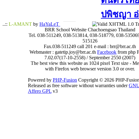
ดนตรีไทย​ 
ปพิชญา​ อ
..::
L-AMANT
by
HaYaLeT
BRR School Website Chachoengsao Thailand
Tel. 038-511249, 038-513814, 038-518779, 038-535069
515126
Fax.038-511249 call 201 e-mail : brr@brr.ac.th
Webmaster : gatetip.joy@brr.ac.th
Facebook
from php 
7.02.07(17-10-2558) / September 2550 (2007)
The best view this website as 1024 pixel Text size - 
with Firefox web browser version 3.0 or over.
Powered by
PHP-Fusion
Copyright © 2026 PHP-Fusion
Released as free software without warranties under
GN
Affero GPL
v3