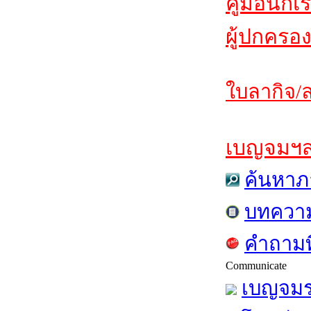
คู่มือนักเ
ผู้ปกครอง
ใบลากิจ/ล
เบญจมฯสาร
ค้นหาภ
บทควา
คำถามท
Communicate
เบญจมร