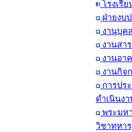
โรงเรีย
ฝ่ายงบป
งานบุคล
งานสารส
งานอาคา
งานกิจก
การประ
ดำเนินงา
พระมหาก
วิชาทหาร