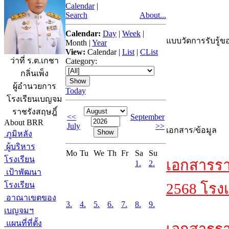
Calendar
|
Search
About...
Calendar:
Day
|
Week
|
แบบวัดการรับรู้ขอ
Month
|
Year
View:
Calendar
|
List
|
CList
ว่าที่ ร.ต.เกชา
Category:
กลิ่นเพ็ง
ผู้อำนวยการ
Today
โรงเรียนเบญจม
ราชรังสฤษฎิ์
<<
September
About BRR
July
>>
เอกสาร/ข้อมูล
ภูมิหลัง
ผู้บริหาร
Mo
Tu
We
Th
Fr
Sa
Su
โรงเรียน
เอกสารรา
1.
2.
เป้าพัฒนา
โรงเรียน
2568 โรงเ
อาณาเขตของ
3.
4.
5.
6.
7.
8.
9.
เบญจมฯ
แผนที่ที่ตั้ง