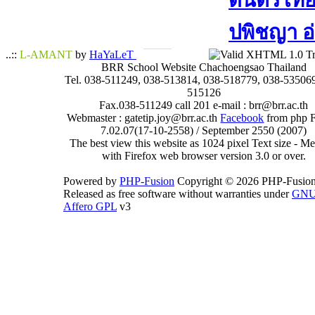
ดนตรีไทย​ 
ปพิชญา​ อ
..::
L-AMANT
by
HaYaLeT
BRR School Website Chachoengsao Thailand
Tel. 038-511249, 038-513814, 038-518779, 038-535069
515126
Fax.038-511249 call 201 e-mail : brr@brr.ac.th
Webmaster : gatetip.joy@brr.ac.th
Facebook
from php 
7.02.07(17-10-2558) / September 2550 (2007)
The best view this website as 1024 pixel Text size - 
with Firefox web browser version 3.0 or over.
Powered by
PHP-Fusion
Copyright © 2026 PHP-Fusion
Released as free software without warranties under
GN
Affero GPL
v3