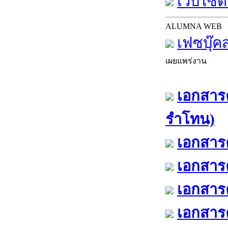
เว็บไซต์
ALUMNA WEB
เฟซบุ๊ค
เผยแพร่งาน
เอกสารค
รำโทน)
เอกสารค
เอกสารค
เอกสารค
เอกสารค