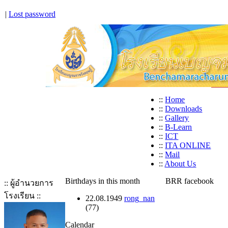
|
Lost password
::
Home
::
Downloads
::
Gallery
::
B-Learn
::
ICT
::
ITA ONLINE
::
Mail
::
About Us
Birthdays in this month
BRR facebook
:: ผู้อำนวยการ
โรงเรียน ::
22.08.1949
rong_nan
(77)
Calendar