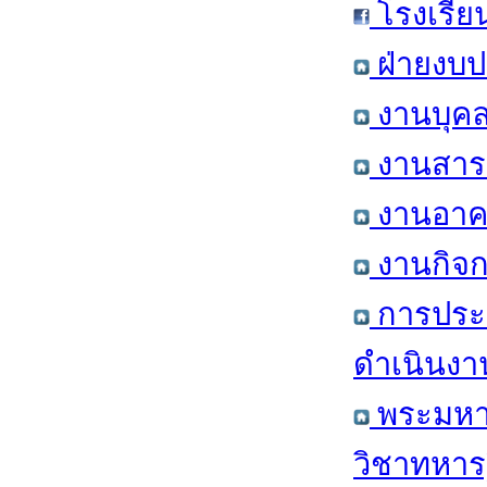
โรงเรีย
ฝ่ายงบป
งานบุคล
งานสารส
งานอาคา
งานกิจก
การประ
ดำเนินงา
พระมหาก
วิชาทหาร