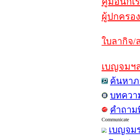
คู่มือนักเ
ผู้ปกครอง
ใบลากิจ/ล
เบญจมฯสาร
ค้นหาภ
บทควา
คำถามท
Communicate
เบญจมร