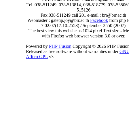
Tel. 038-511249, 038-513814, 038-518779, 038-535069
515126
Fax.038-511249 call 201 e-mail : brr@brr.ac.th
Webmaster : gatetip.joy@brr.ac.th
Facebook
from php 
7.02.07(17-10-2558) / September 2550 (2007)
The best view this website as 1024 pixel Text size - 
with Firefox web browser version 3.0 or over.
Powered by
PHP-Fusion
Copyright © 2026 PHP-Fusion
Released as free software without warranties under
GN
Affero GPL
v3