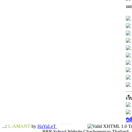
เผ
เว็
ปีท
..::
L-AMANT
by
HaYaLeT
BRR School Website Chachoengsao Thailand