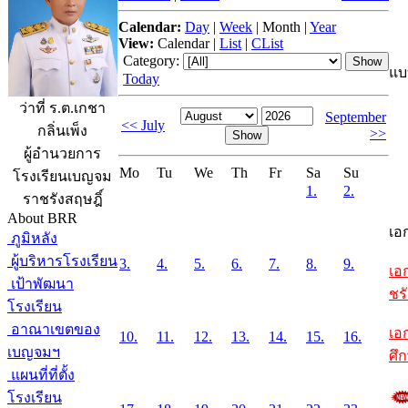
Calendar:
Day
|
Week
|
Month
|
Year
View:
Calendar
|
List
|
CList
Category:
แบ
Today
ว่าที่ ร.ต.เกชา
September
<< July
กลิ่นเพ็ง
>>
ผู้อำนวยการ
Mo
Tu
We
Th
Fr
Sa
Su
โรงเรียนเบญจม
1.
2.
ราชรังสฤษฎิ์
About BRR
เอ
ภูมิหลัง
ผู้บริหารโรงเรียน
3.
4.
5.
6.
7.
8.
9.
เอ
เป้าพัฒนา
ชรั
โรงเรียน
อาณาเขตของ
เอ
10.
11.
12.
13.
14.
15.
16.
เบญจมฯ
ศึ
แผนที่ที่ตั้ง
โรงเรียน