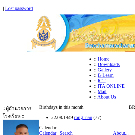
|
Lost password
::
Home
::
Downloads
::
Gallery
::
B-Learn
::
ICT
::
ITA ONLINE
::
Mail
::
About Us
Birthdays in this month
BR
:: ผู้อำนวยการ
โรงเรียน ::
22.08.1949
rong_nan
(77)
Calendar
Calendar
|
Search
About...