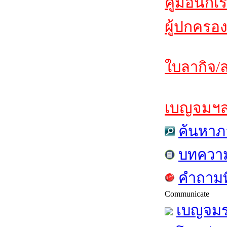
คู่มือนักเ
ผู้ปกครอง
ใบลากิจ/ล
เบญจมฯสาร
ค้นหาภ
บทควา
คำถามท
Communicate
เบญจมร