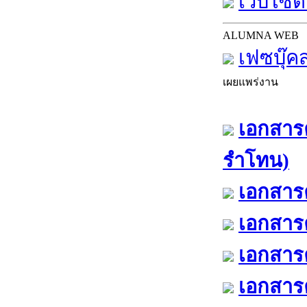
เว็บไซต์
ALUMNA WEB
เฟซบุ๊ค
เผยแพร่งาน
เอกสารค
รำโทน)
เอกสารค
เอกสารค
เอกสารค
เอกสารค