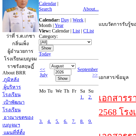
Calendar
|
Search
About...
Calendar:
Day
|
Week
|
แบบวัดการรับรู้ขอ
Month
|
Year
View:
Calendar
|
List
|
CList
ว่าที่ ร.ต.เกชา
Category:
กลิ่นเพ็ง
ผู้อำนวยการ
Today
โรงเรียนเบญจม
ราชรังสฤษฎิ์
<<
September
About BRR
July
>>
เอกสาร/ข้อมูล
ภูมิหลัง
ผู้บริหาร
Mo
Tu
We
Th
Fr
Sa
Su
โรงเรียน
เอกสารรา
1.
2.
เป้าพัฒนา
โรงเรียน
2568 โรงเ
อาณาเขตของ
3.
4.
5.
6.
7.
8.
9.
เบญจมฯ
แผนที่ที่ตั้ง