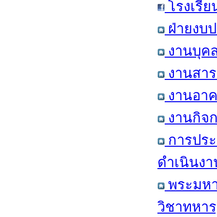
โรงเรีย
ฝ่ายงบป
งานบุคล
งานสารส
งานอาคา
งานกิจก
การประ
ดำเนินงา
พระมหาก
วิชาทหาร