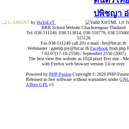
ดนตรีไทย​ 
ปพิชญา​ อ
..::
L-AMANT
by
HaYaLeT
BRR School Website Chachoengsao Thailand
Tel. 038-511249, 038-513814, 038-518779, 038-535069
515126
Fax.038-511249 call 201 e-mail : brr@brr.ac.th
Webmaster : gatetip.joy@brr.ac.th
Facebook
from php 
7.02.07(17-10-2558) / September 2550 (2007)
The best view this website as 1024 pixel Text size - 
with Firefox web browser version 3.0 or over.
Powered by
PHP-Fusion
Copyright © 2026 PHP-Fusion
Released as free software without warranties under
GN
Affero GPL
v3