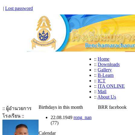
|
Lost password
::
Home
::
Downloads
::
Gallery
::
B-Learn
::
ICT
::
ITA ONLINE
::
Mail
::
About Us
Birthdays in this month
BRR facebook
:: ผู้อำนวยการ
โรงเรียน ::
22.08.1949
rong_nan
(77)
Calendar