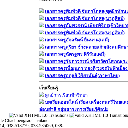
เอกสารครูพิมพ์วดี จันทรโกศล(ชุดฝึกทักษ
เอกสารครูพิมพ์วดี จันทรโกศล(นาฏศิลป์)
เอกสารครูอัมพวรรณ์ เพียรพิจิตร(ชีววิทยา
เอกสารครูพิมพ์วดี จันทรโกศล(นาฏศิลป์)
เอกสารครูอัจฉรัตน์ ยืนนาน(เคมี)
เอกสารครูสุริยา ช้างพลายแก้ว(สังคมศึกษ
เอกสารครูฉัตรฐพร ศิริวัน(เคมี)
เอกสารครูรัชดาวรรณ์ จริยาวัตรโสภณ(ระ
เอกสารครูเพ็ญนภา ทองดี(วงจรไฟฟ้าเบื้อง
เอกสารครูอดุลย์ วิริยาพันธ์(ภาษาไทย)
เว็บเรียนรู้
ศูนย์การเรียนชีววิทยา
บทเรียนออนไลน์​ เรื่อง​ เครื่องดนตรีไทยและ
อ่อนสำลี​ กลุ่มสาระการเรียนรู้ศิลปะ
te Chachoengsao Thailand
14, 038-518779, 038-535069, 038-