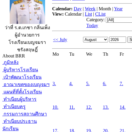
Calendar:
Day
|
Week
|
Month
|
Year
View:
Calendar
|
List
|
CList
Category:
Today
ว่าที่ ร.ต.เกชา กลิ่นเพ็ง
ผู้อำนวยการ
<< July
โรงเรียนเบญจมรา
ชรังสฤษฎิ์
Mo
Tu
We
Th
Fr
About BRR
ภูมิหลัง
ผู้บริหารโรงเรียน
เป้าพัฒนาโรงเรียน
3.
4.
5.
6.
7.
อาณาเขตของเบญจมฯ
แผนที่ที่ตั้งโรงเรียน
ทำเนียบผู้บริหาร
ทำเนียบครู
10.
11.
12.
13.
14.
กรรมการสถานศึกษา
ทำเนียบประธาน
นักเรียน
17.
18.
19.
20.
21.