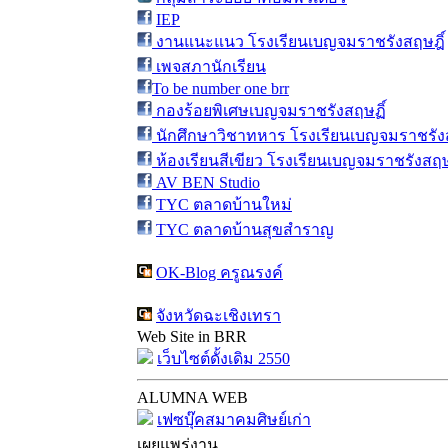
IEP
งานแนะแนว โรงเรียนเบญจมราชรังสฤษฎิ์
เพจสภานักเรียน
To be number one brr
กองร้อยพิเศษเบญจมราชรังสฤษฏิ์
นักศึกษาวิชาทหาร โรงเรียนเบญจมราชรังส
ห้องเรียนสีเขียว โรงเรียนเบญจมราชรังสฤษ
AV BEN Studio
TYC ตลาดบ้านใหม่
TYC ตลาดบ้านสุขสำราญ
OK-Blog ครูณรงค์
จังหวัดฉะเชิงเทรา
Web Site in BRR
เว็บไซต์ดั้งเดิม 2550
ALUMNA WEB
เฟซบุ๊คสมาคมศิษย์เก่า
เผยแพร่งาน