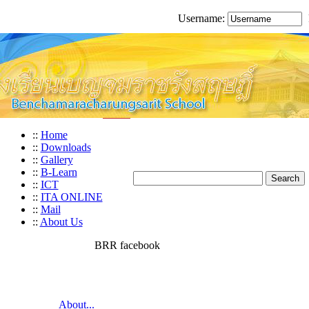
Username:
::
Home
::
Downloads
::
Gallery
::
B-Learn
::
ICT
::
ITA ONLINE
::
Mail
::
About Us
BRR facebook
About...