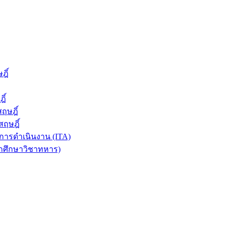
ฎิ์
ิ์
ฤษฎิ์
ฤษฎิ์
ารดำเนินงาน (ITA)
ักศึกษาวิชาทหาร)