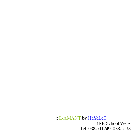
..::
L-AMANT
by
HaYaLeT
BRR School Websi
Tel. 038-511249, 038-5138