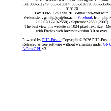
Tel. 038-511249, 038-513814, 038-518779, 038-535069
515126
Fax.038-511249 call 201 e-mail : brr@brr.ac.th
Webmaster : gatetip.joy@brr.ac.th
Facebook
from php 
7.02.07(17-10-2558) / September 2550 (2007)
The best view this website as 1024 pixel Text size - 
with Firefox web browser version 3.0 or over.
Powered by
PHP-Fusion
Copyright © 2026 PHP-Fusion
Released as free software without warranties under
GN
Affero GPL
v3