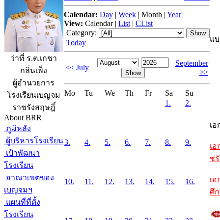
Calendar:
Day
|
Week
|
Month
|
Year
View:
Calendar
|
List
|
CList
Category:
แบ
Today
ว่าที่ ร.ต.เกชา
September
<< July
กลิ่นเพ็ง
>>
ผู้อำนวยการ
Mo
Tu
We
Th
Fr
Sa
Su
โรงเรียนเบญจม
1.
2.
ราชรังสฤษฎิ์
About BRR
เอ
ภูมิหลัง
ผู้บริหารโรงเรียน
3.
4.
5.
6.
7.
8.
9.
เอ
เป้าพัฒนา
ชรั
โรงเรียน
อาณาเขตของ
เอ
10.
11.
12.
13.
14.
15.
16.
เบญจมฯ
ศึ
แผนที่ที่ตั้ง
โรงเรียน