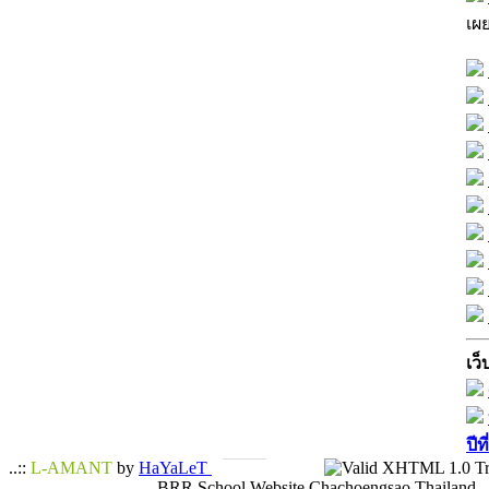
เผ
เว็
ปีท
..::
L-AMANT
by
HaYaLeT
BRR School Website Chachoengsao Thailand