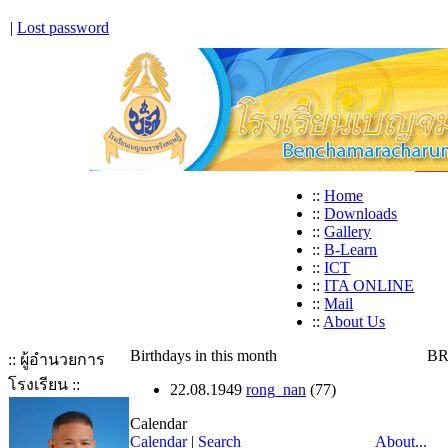
|
Lost password
::
Home
::
Downloads
::
Gallery
::
B-Learn
::
ICT
::
ITA ONLINE
::
Mail
::
About Us
Birthdays in this month
BR
:: ผู้อำนวยการ
โรงเรียน ::
22.08.1949
rong_nan
(77)
Calendar
Calendar
|
Search
About...