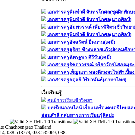
เอกสารครูพิมพ์วดี จันทรโกศล(ชุดฝึกทักษ
เอกสารครูพิมพ์วดี จันทรโกศล(นาฏศิลป์)
เอกสารครูอัมพวรรณ์ เพียรพิจิตร(ชีววิทยา
เอกสารครูพิมพ์วดี จันทรโกศล(นาฏศิลป์)
เอกสารครูอัจฉรัตน์ ยืนนาน(เคมี)
เอกสารครูสุริยา ช้างพลายแก้ว(สังคมศึกษ
เอกสารครูฉัตรฐพร ศิริวัน(เคมี)
เอกสารครูรัชดาวรรณ์ จริยาวัตรโสภณ(ระ
เอกสารครูเพ็ญนภา ทองดี(วงจรไฟฟ้าเบื้อง
เอกสารครูอดุลย์ วิริยาพันธ์(ภาษาไทย)
เว็บเรียนรู้
ศูนย์การเรียนชีววิทยา
บทเรียนออนไลน์​ เรื่อง​ เครื่องดนตรีไทยและ
อ่อนสำลี​ กลุ่มสาระการเรียนรู้ศิลปะ
te Chachoengsao Thailand
14, 038-518779, 038-535069, 038-