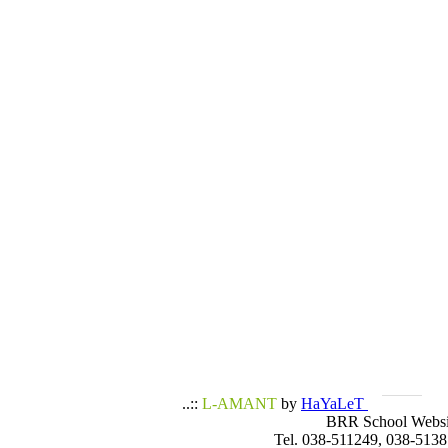
..::
L-AMANT
by
HaYaLeT
BRR School Websi
Tel. 038-511249, 038-5138