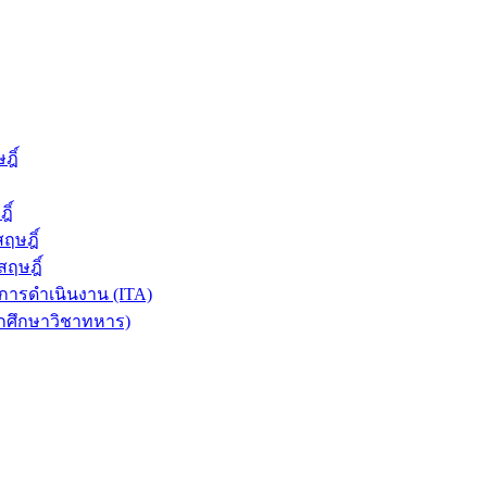
ฎิ์
ิ์
ฤษฎิ์
ฤษฎิ์
ารดำเนินงาน (ITA)
ักศึกษาวิชาทหาร)