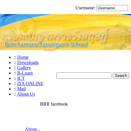
Username:
::
Home
::
Downloads
::
Gallery
::
B-Learn
::
ICT
::
ITA ONLINE
::
Mail
::
About Us
BRR facebook
About...