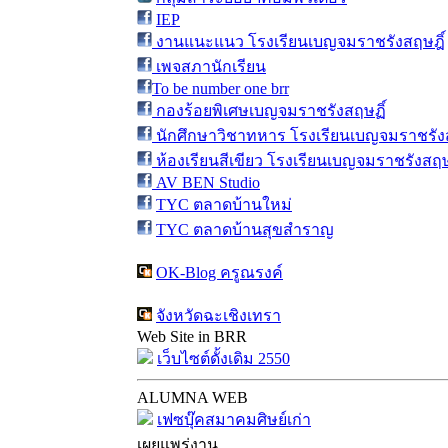
IEP
งานแนะแนว โรงเรียนเบญจมราชรังสฤษฎิ์
เพจสภานักเรียน
To be number one brr
กองร้อยพิเศษเบญจมราชรังสฤษฏิ์
นักศึกษาวิชาทหาร โรงเรียนเบญจมราชรังส
ห้องเรียนสีเขียว โรงเรียนเบญจมราชรังสฤษ
AV BEN Studio
TYC ตลาดบ้านใหม่
TYC ตลาดบ้านสุขสำราญ
OK-Blog ครูณรงค์
จังหวัดฉะเชิงเทรา
Web Site in BRR
เว็บไซต์ดั้งเดิม 2550
ALUMNA WEB
เฟซบุ๊คสมาคมศิษย์เก่า
เผยแพร่งาน