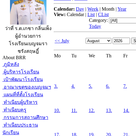
Calendar:
Day
|
Week
|
Month
|
Year
View:
Calendar
|
List
|
CList
Category:
Today
ว่าที่ ร.ต.เกชา กลิ่นเพ็ง
ผู้อำนวยการ
<< July
โรงเรียนเบญจมรา
ชรังสฤษฎิ์
Mo
Tu
We
Th
Fr
About BRR
ภูมิหลัง
ผู้บริหารโรงเรียน
เป้าพัฒนาโรงเรียน
3.
4.
5.
6.
7.
อาณาเขตของเบญจมฯ
แผนที่ที่ตั้งโรงเรียน
ทำเนียบผู้บริหาร
ทำเนียบครู
10.
11.
12.
13.
14.
กรรมการสถานศึกษา
ทำเนียบประธาน
นักเรียน
17.
18.
19.
20.
21.