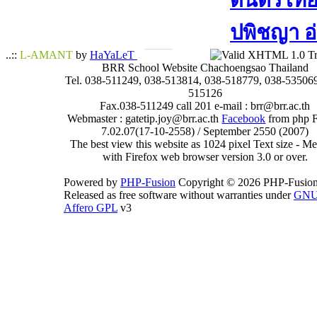
ดนตรีไทย​ 
ปพิชญา​ อ
..::
L-AMANT
by
HaYaLeT
BRR School Website Chachoengsao Thailand
Tel. 038-511249, 038-513814, 038-518779, 038-535069
515126
Fax.038-511249 call 201 e-mail : brr@brr.ac.th
Webmaster : gatetip.joy@brr.ac.th
Facebook
from php 
7.02.07(17-10-2558) / September 2550 (2007)
The best view this website as 1024 pixel Text size - 
with Firefox web browser version 3.0 or over.
Powered by
PHP-Fusion
Copyright © 2026 PHP-Fusion
Released as free software without warranties under
GN
Affero GPL
v3