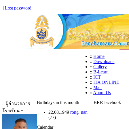
|
Lost password
::
Home
::
Downloads
::
Gallery
::
B-Learn
::
ICT
::
ITA ONLINE
::
Mail
::
About Us
Birthdays in this month
BRR facebook
:: ผู้อำนวยการ
โรงเรียน ::
22.08.1949
rong_nan
(77)
Calendar