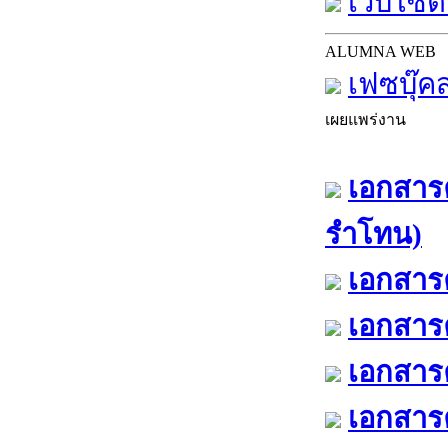
เว็บไซต์
ALUMNA WEB
เฟซบุ๊ค
เผยแพร่งาน
เอกสารค
รำโทน)
เอกสารค
เอกสารค
เอกสารค
เอกสารค