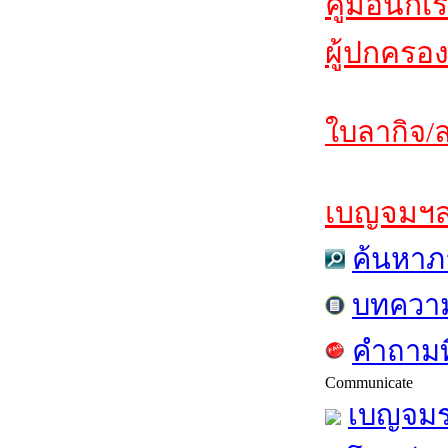
คู่มือนักเ
ผู้ปกครอง
ใบลากิจ/ล
เบญจมฯสาร
ค้นหาภ
บทควา
คำถามท
Communicate
เบญจมร