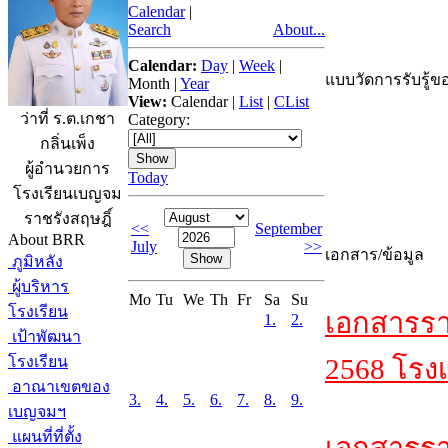
Calendar
|
Search
About...
Calendar:
Day
|
Week
|
แบบวัดการรับรู้ขอ
Month
|
Year
View:
Calendar
|
List
|
CList
ว่าที่ ร.ต.เกชา
Category:
กลิ่นเพ็ง
ผู้อำนวยการ
Today
โรงเรียนเบญจม
ราชรังสฤษฎิ์
<<
September
About BRR
July
>>
เอกสาร/ข้อมูล
ภูมิหลัง
ผู้บริหาร
Mo
Tu
We
Th
Fr
Sa
Su
โรงเรียน
เอกสารรา
1.
2.
เป้าพัฒนา
โรงเรียน
2568 โรงเ
อาณาเขตของ
3.
4.
5.
6.
7.
8.
9.
เบญจมฯ
แผนที่ที่ตั้ง