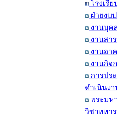
โรงเรีย
ฝ่ายงบป
งานบุคล
งานสารส
งานอาคา
งานกิจก
การประ
ดำเนินงา
พระมหาก
วิชาทหาร