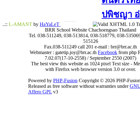
ดนตรีไทย​ 
ปพิชญา​ อ
..::
L-AMANT
by
HaYaLeT
BRR School Website Chachoengsao Thailand
Tel. 038-511249, 038-513814, 038-518779, 038-535069
515126
Fax.038-511249 call 201 e-mail : brr@brr.ac.th
Webmaster : gatetip.joy@brr.ac.th
Facebook
from php 
7.02.07(17-10-2558) / September 2550 (2007)
The best view this website as 1024 pixel Text size - 
with Firefox web browser version 3.0 or over.
Powered by
PHP-Fusion
Copyright © 2026 PHP-Fusion
Released as free software without warranties under
GN
Affero GPL
v3