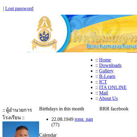
|
Lost password
::
Home
::
Downloads
::
Gallery
::
B-Learn
::
ICT
::
ITA ONLINE
::
Mail
::
About Us
Birthdays in this month
BRR facebook
:: ผู้อำนวยการ
โรงเรียน ::
22.08.1949
rong_nan
(77)
Calendar