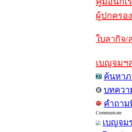
คู่มือนักเ
ผู้ปกครอง
ใบลากิจ/ล
เบญจมฯสาร
ค้นหาภ
บทควา
คำถามท
Communicate
เบญจมร