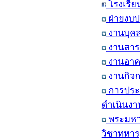
โรงเรีย
ฝ่ายงบป
งานบุคล
งานสารส
งานอาคา
งานกิจก
การประ
ดำเนินงา
พระมหาก
วิชาทหาร