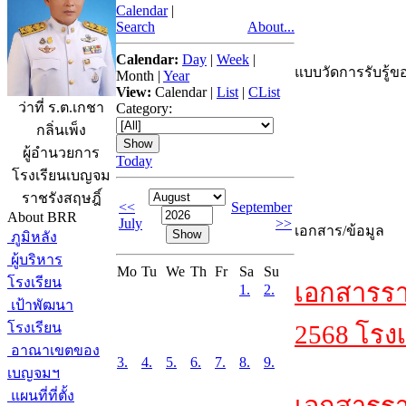
Calendar
|
Search
About...
Calendar:
Day
|
Week
|
แบบวัดการรับรู้ขอ
Month
|
Year
View:
Calendar
|
List
|
CList
ว่าที่ ร.ต.เกชา
Category:
กลิ่นเพ็ง
ผู้อำนวยการ
Today
โรงเรียนเบญจม
ราชรังสฤษฎิ์
<<
September
About BRR
July
>>
เอกสาร/ข้อมูล
ภูมิหลัง
ผู้บริหาร
Mo
Tu
We
Th
Fr
Sa
Su
โรงเรียน
เอกสารรา
1.
2.
เป้าพัฒนา
โรงเรียน
2568 โรงเ
อาณาเขตของ
3.
4.
5.
6.
7.
8.
9.
เบญจมฯ
แผนที่ที่ตั้ง