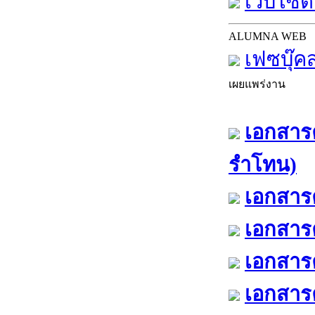
เว็บไซต์
ALUMNA WEB
เฟซบุ๊ค
เผยแพร่งาน
เอกสารค
รำโทน)
เอกสารค
เอกสารค
เอกสารค
เอกสารค