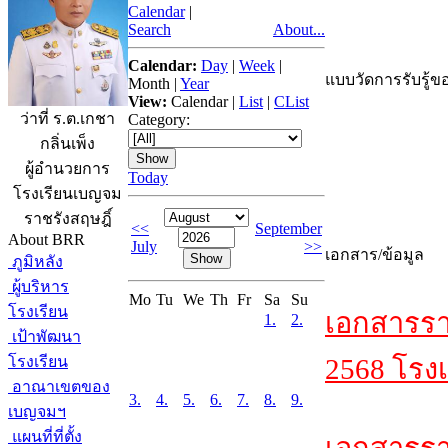
Calendar
|
Search
About...
Calendar:
Day
|
Week
|
แบบวัดการรับรู้ขอ
Month
|
Year
View:
Calendar
|
List
|
CList
ว่าที่ ร.ต.เกชา
Category:
กลิ่นเพ็ง
ผู้อำนวยการ
Today
โรงเรียนเบญจม
ราชรังสฤษฎิ์
<<
September
About BRR
July
>>
เอกสาร/ข้อมูล
ภูมิหลัง
ผู้บริหาร
Mo
Tu
We
Th
Fr
Sa
Su
โรงเรียน
เอกสารรา
1.
2.
เป้าพัฒนา
โรงเรียน
2568 โรงเ
อาณาเขตของ
3.
4.
5.
6.
7.
8.
9.
เบญจมฯ
แผนที่ที่ตั้ง