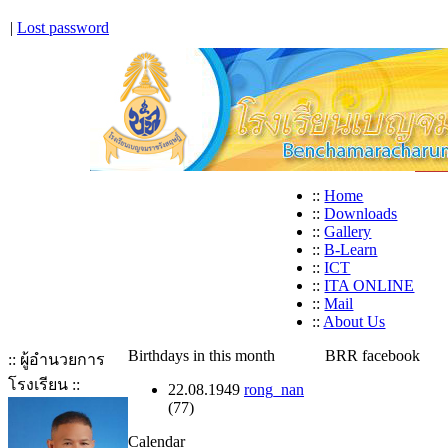
|
Lost password
::
Home
::
Downloads
::
Gallery
::
B-Learn
::
ICT
::
ITA ONLINE
::
Mail
::
About Us
Birthdays in this month
BRR facebook
:: ผู้อำนวยการ
โรงเรียน ::
22.08.1949
rong_nan
(77)
Calendar