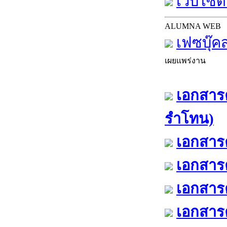
เว็บไซต์
ALUMNA WEB
เฟซบุ๊ค
เผยแพร่งาน
เอกสารค
รำโทน)
เอกสารค
เอกสารค
เอกสารค
เอกสารค