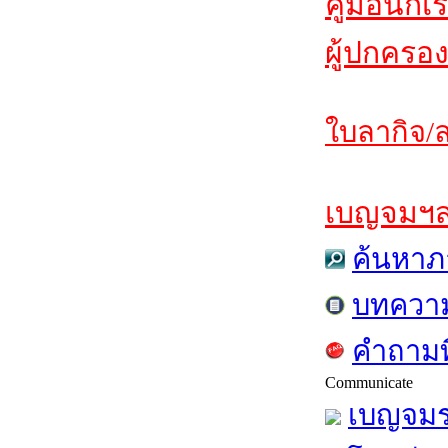
คู่มือนักเ
ผู้ปกครอง
ใบลากิจ/ล
เบญจมฯสาร
ค้นหาภ
บทควา
คำถามท
Communicate
เบญจมร