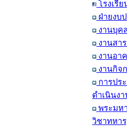
โรงเรีย
ฝ่ายงบป
งานบุคล
งานสารส
งานอาคา
งานกิจก
การประ
ดำเนินงา
พระมหาก
วิชาทหาร