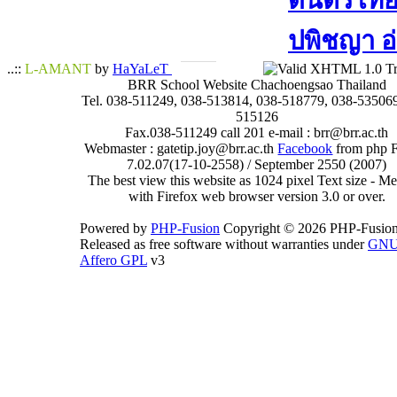
ดนตรีไทย​ 
ปพิชญา​ อ
..::
L-AMANT
by
HaYaLeT
BRR School Website Chachoengsao Thailand
Tel. 038-511249, 038-513814, 038-518779, 038-535069
515126
Fax.038-511249 call 201 e-mail : brr@brr.ac.th
Webmaster : gatetip.joy@brr.ac.th
Facebook
from php 
7.02.07(17-10-2558) / September 2550 (2007)
The best view this website as 1024 pixel Text size - 
with Firefox web browser version 3.0 or over.
Powered by
PHP-Fusion
Copyright © 2026 PHP-Fusion
Released as free software without warranties under
GN
Affero GPL
v3