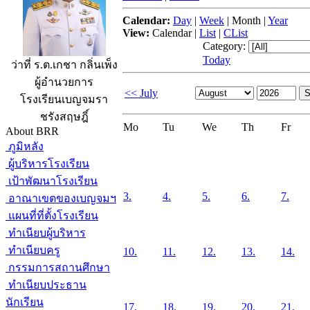
Calendar:
Day
|
Week
|
Month
|
Year
View:
Calendar
|
List
|
CList
Category:
Today
ว่าที่ ร.ต.เกชา กลิ่นเพ็ง
ผู้อำนวยการ
<< July
โรงเรียนเบญจมรา
ชรังสฤษฎิ์
Mo
Tu
We
Th
Fr
About BRR
ภูมิหลัง
ผู้บริหารโรงเรียน
เป้าพัฒนาโรงเรียน
3.
4.
5.
6.
7.
อาณาเขตของเบญจมฯ
แผนที่ที่ตั้งโรงเรียน
ทำเนียบผู้บริหาร
ทำเนียบครู
10.
11.
12.
13.
14.
กรรมการสถานศึกษา
ทำเนียบประธาน
นักเรียน
17.
18.
19.
20.
21.