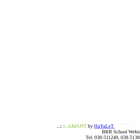
..::
L-AMANT
by
HaYaLeT
BRR School Websi
Tel. 038-511249, 038-5138