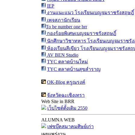
IEP
งานแนะแนว โรงเรียนเบญจมราชรังสฤษฎิ์
เพจสภานักเรียน
To be number one brr
กองร้อยพิเศษเบญจมราชรังสฤษฏิ์
นักศึกษาวิชาทหาร โรงเรียนเบญจมราชรังส
ห้องเรียนสีเขียว โรงเรียนเบญจมราชรังสฤษ
AV BEN Studio
TYC ตลาดบ้านใหม่
TYC ตลาดบ้านสุขสำราญ
OK-Blog ครูณรงค์
จังหวัดฉะเชิงเทรา
Web Site in BRR
เว็บไซต์ดั้งเดิม 2550
ALUMNA WEB
เฟซบุ๊คสมาคมศิษย์เก่า
เผยแพร่งาน