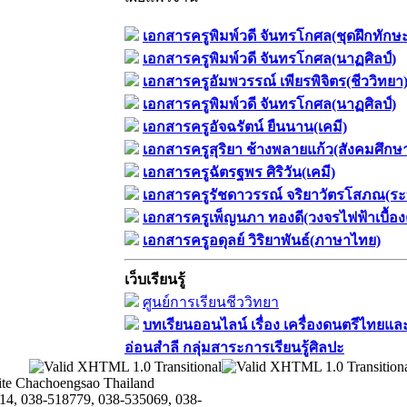
เอกสารครูพิมพ์วดี จันทรโกศล(ชุดฝึกทักษ
เอกสารครูพิมพ์วดี จันทรโกศล(นาฏศิลป์)
เอกสารครูอัมพวรรณ์ เพียรพิจิตร(ชีววิทยา
เอกสารครูพิมพ์วดี จันทรโกศล(นาฏศิลป์)
เอกสารครูอัจฉรัตน์ ยืนนาน(เคมี)
เอกสารครูสุริยา ช้างพลายแก้ว(สังคมศึกษ
เอกสารครูฉัตรฐพร ศิริวัน(เคมี)
เอกสารครูรัชดาวรรณ์ จริยาวัตรโสภณ(ระ
เอกสารครูเพ็ญนภา ทองดี(วงจรไฟฟ้าเบื้อง
เอกสารครูอดุลย์ วิริยาพันธ์(ภาษาไทย)
เว็บเรียนรู้
ศูนย์การเรียนชีววิทยา
บทเรียนออนไลน์​ เรื่อง​ เครื่องดนตรีไทยและ
อ่อนสำลี​ กลุ่มสาระการเรียนรู้ศิลปะ
te Chachoengsao Thailand
14, 038-518779, 038-535069, 038-