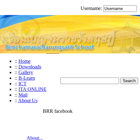
Username:
::
Home
::
Downloads
::
Gallery
::
B-Learn
::
ICT
::
ITA ONLINE
::
Mail
::
About Us
BRR facebook
About...