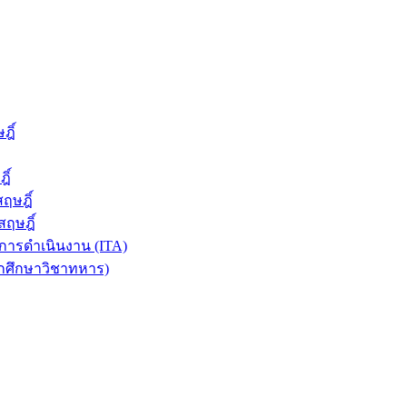
ฎิ์
ิ์
ฤษฎิ์
ฤษฎิ์
ารดำเนินงาน (ITA)
ักศึกษาวิชาทหาร)