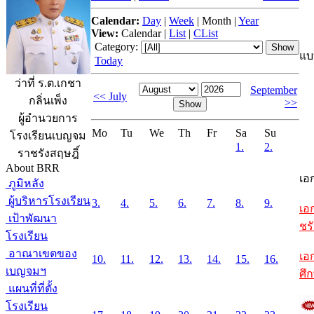
Calendar:
Day
|
Week
|
Month
|
Year
View:
Calendar
|
List
|
CList
Category:
แบ
Today
ว่าที่ ร.ต.เกชา
September
<< July
กลิ่นเพ็ง
>>
ผู้อำนวยการ
Mo
Tu
We
Th
Fr
Sa
Su
โรงเรียนเบญจม
1.
2.
ราชรังสฤษฎิ์
About BRR
เอ
ภูมิหลัง
ผู้บริหารโรงเรียน
3.
4.
5.
6.
7.
8.
9.
เอ
เป้าพัฒนา
ชรั
โรงเรียน
อาณาเขตของ
เอ
10.
11.
12.
13.
14.
15.
16.
เบญจมฯ
ศึ
แผนที่ที่ตั้ง
โรงเรียน