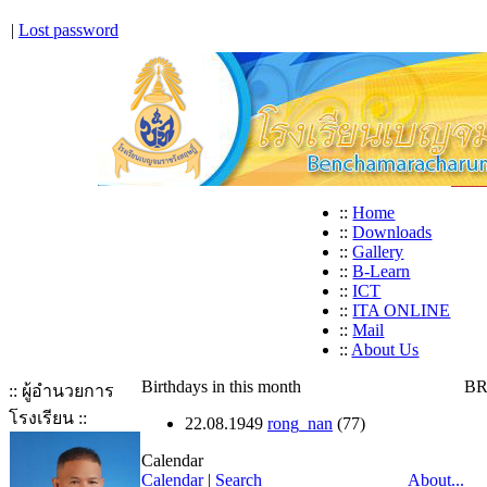
|
Lost password
::
Home
::
Downloads
::
Gallery
::
B-Learn
::
ICT
::
ITA ONLINE
::
Mail
::
About Us
Birthdays in this month
BR
:: ผู้อำนวยการ
โรงเรียน ::
22.08.1949
rong_nan
(77)
Calendar
Calendar
|
Search
About...