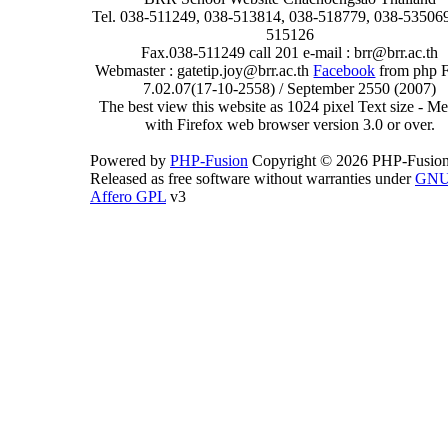
Tel. 038-511249, 038-513814, 038-518779, 038-535069
515126
Fax.038-511249 call 201 e-mail : brr@brr.ac.th
Webmaster : gatetip.joy@brr.ac.th
Facebook
from php 
7.02.07(17-10-2558) / September 2550 (2007)
The best view this website as 1024 pixel Text size - 
with Firefox web browser version 3.0 or over.
Powered by
PHP-Fusion
Copyright © 2026 PHP-Fusion
Released as free software without warranties under
GN
Affero GPL
v3