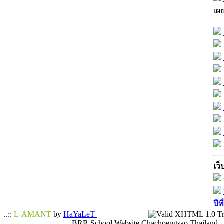
เผ
เว็
ปีท
..::
L-AMANT
by
HaYaLeT
BRR School Website Chachoengsao Thailand