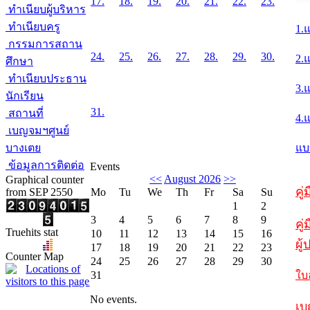
17.
18.
19.
20.
21.
22.
23.
ทำเนียบผู้บริหาร
ทำเนียบครู
1.
กรรมการสถาน
24.
25.
26.
27.
28.
29.
30.
2.
ศึกษา
ทำเนียบประธาน
3.
นักเรียน
31.
สถานที่
4.
เบญจมฯศูนย์
บางเตย
แบ
ข้อมูลการติดต่อ
Events
<<
August 2026
>>
Graphical counter
คู
from SEP 2550
Mo
Tu
We
Th
Fr
Sa
Su
1
2
3
4
5
6
7
8
9
คู่
Truehits stat
10
11
12
13
14
15
16
ผู
17
18
19
20
21
22
23
Counter Map
24
25
26
27
28
29
30
31
ใบ
No events.
เบ