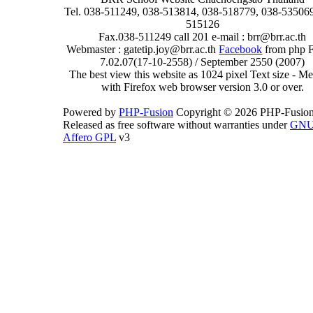
Tel. 038-511249, 038-513814, 038-518779, 038-535069
515126
Fax.038-511249 call 201 e-mail : brr@brr.ac.th
Webmaster : gatetip.joy@brr.ac.th
Facebook
from php 
7.02.07(17-10-2558) / September 2550 (2007)
The best view this website as 1024 pixel Text size - 
with Firefox web browser version 3.0 or over.
Powered by
PHP-Fusion
Copyright © 2026 PHP-Fusion
Released as free software without warranties under
GN
Affero GPL
v3