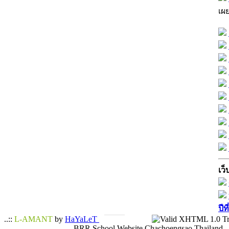
เผ
เว็
ปีท
..::
L-AMANT
by
HaYaLeT
BRR School Website Chachoengsao Thailand