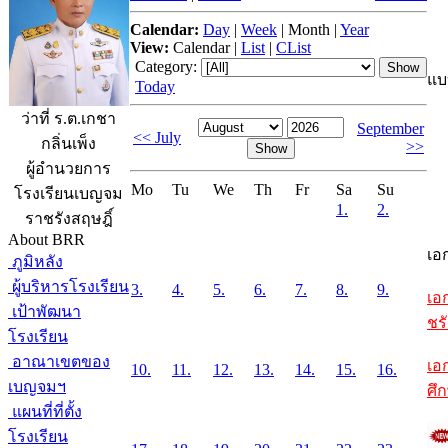
Calendar:
Day
|
Week
|
Month
|
Year
View:
Calendar
|
List
|
CList
Category:
แบ
Today
ว่าที่ ร.ต.เกชา
September
<< July
กลิ่นเพ็ง
>>
ผู้อำนวยการ
Mo
Tu
We
Th
Fr
Sa
Su
โรงเรียนเบญจม
1.
2.
ราชรังสฤษฎิ์
About BRR
เอ
ภูมิหลัง
ผู้บริหารโรงเรียน
3.
4.
5.
6.
7.
8.
9.
เอ
เป้าพัฒนา
ชรั
โรงเรียน
อาณาเขตของ
เอ
10.
11.
12.
13.
14.
15.
16.
เบญจมฯ
ศึ
แผนที่ที่ตั้ง
โรงเรียน