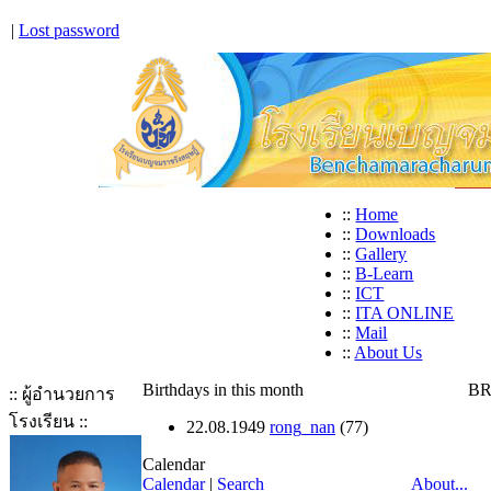
|
Lost password
::
Home
::
Downloads
::
Gallery
::
B-Learn
::
ICT
::
ITA ONLINE
::
Mail
::
About Us
Birthdays in this month
BR
:: ผู้อำนวยการ
โรงเรียน ::
22.08.1949
rong_nan
(77)
Calendar
Calendar
|
Search
About...