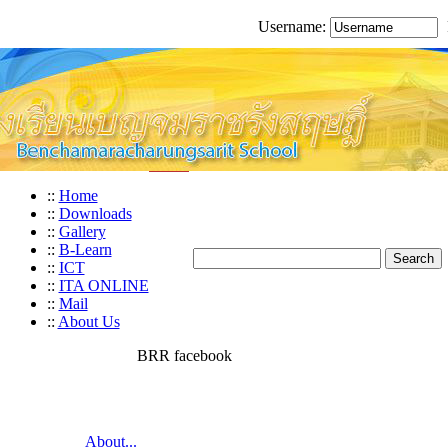
Username:
::
Home
::
Downloads
::
Gallery
::
B-Learn
::
ICT
::
ITA ONLINE
::
Mail
::
About Us
BRR facebook
About...