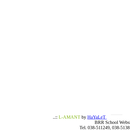
..::
L-AMANT
by
HaYaLeT
BRR School Websi
Tel. 038-511249, 038-5138