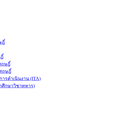
ฎิ์
ิ์
ฤษฎิ์
ฤษฎิ์
ารดำเนินงาน (ITA)
ักศึกษาวิชาทหาร)