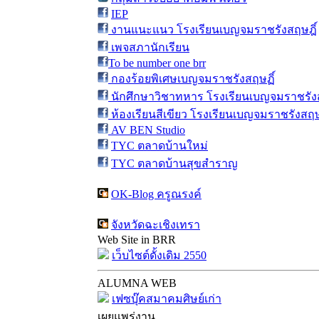
IEP
งานแนะแนว โรงเรียนเบญจมราชรังสฤษฎิ์
เพจสภานักเรียน
To be number one brr
กองร้อยพิเศษเบญจมราชรังสฤษฏิ์
นักศึกษาวิชาทหาร โรงเรียนเบญจมราชรังส
ห้องเรียนสีเขียว โรงเรียนเบญจมราชรังสฤษ
AV BEN Studio
TYC ตลาดบ้านใหม่
TYC ตลาดบ้านสุขสำราญ
OK-Blog ครูณรงค์
จังหวัดฉะเชิงเทรา
Web Site in BRR
เว็บไซต์ดั้งเดิม 2550
ALUMNA WEB
เฟซบุ๊คสมาคมศิษย์เก่า
เผยแพร่งาน