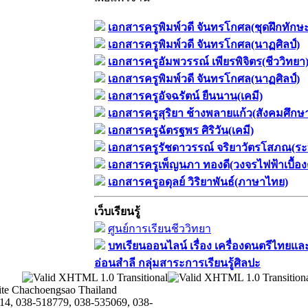
เอกสารครูพิมพ์วดี จันทรโกศล(ชุดฝึกทักษ
เอกสารครูพิมพ์วดี จันทรโกศล(นาฏศิลป์)
เอกสารครูอัมพวรรณ์ เพียรพิจิตร(ชีววิทยา
เอกสารครูพิมพ์วดี จันทรโกศล(นาฏศิลป์)
เอกสารครูอัจฉรัตน์ ยืนนาน(เคมี)
เอกสารครูสุริยา ช้างพลายแก้ว(สังคมศึกษ
เอกสารครูฉัตรฐพร ศิริวัน(เคมี)
เอกสารครูรัชดาวรรณ์ จริยาวัตรโสภณ(ระ
เอกสารครูเพ็ญนภา ทองดี(วงจรไฟฟ้าเบื้อง
เอกสารครูอดุลย์ วิริยาพันธ์(ภาษาไทย)
เว็บเรียนรู้
ศูนย์การเรียนชีววิทยา
บทเรียนออนไลน์​ เรื่อง​ เครื่องดนตรีไทยและ
อ่อนสำลี​ กลุ่มสาระการเรียนรู้ศิลปะ
te Chachoengsao Thailand
14, 038-518779, 038-535069, 038-