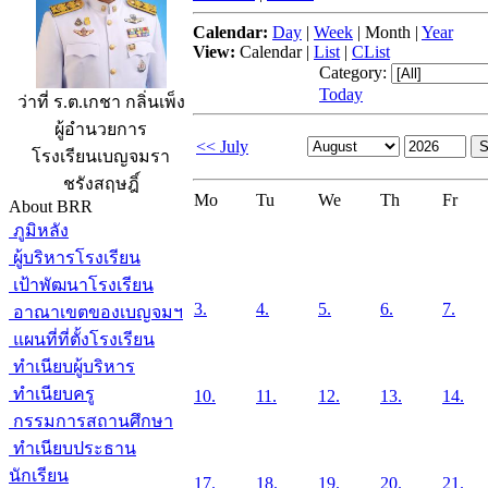
Calendar:
Day
|
Week
|
Month
|
Year
View:
Calendar
|
List
|
CList
Category:
Today
ว่าที่ ร.ต.เกชา กลิ่นเพ็ง
ผู้อำนวยการ
<< July
โรงเรียนเบญจมรา
ชรังสฤษฎิ์
Mo
Tu
We
Th
Fr
About BRR
ภูมิหลัง
ผู้บริหารโรงเรียน
เป้าพัฒนาโรงเรียน
3.
4.
5.
6.
7.
อาณาเขตของเบญจมฯ
แผนที่ที่ตั้งโรงเรียน
ทำเนียบผู้บริหาร
ทำเนียบครู
10.
11.
12.
13.
14.
กรรมการสถานศึกษา
ทำเนียบประธาน
นักเรียน
17.
18.
19.
20.
21.