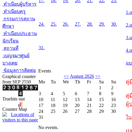
17.
18.
19.
20.
21.
22.
23.
ทำเนียบผู้บริหาร
ทำเนียบครู
1.
กรรมการสถาน
24.
25.
26.
27.
28.
29.
30.
2.
ศึกษา
ทำเนียบประธาน
3.
นักเรียน
31.
สถานที่
4.
เบญจมฯศูนย์
บางเตย
แบ
ข้อมูลการติดต่อ
Events
<<
August 2026
>>
Graphical counter
คู
from SEP 2550
Mo
Tu
We
Th
Fr
Sa
Su
1
2
3
4
5
6
7
8
9
คู่
Truehits stat
10
11
12
13
14
15
16
ผู
17
18
19
20
21
22
23
Counter Map
24
25
26
27
28
29
30
31
ใบ
No events.
เบ