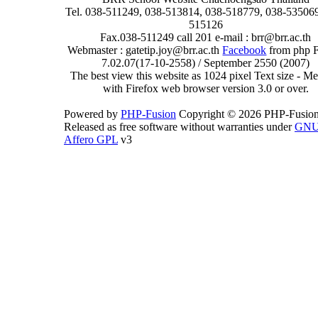
Tel. 038-511249, 038-513814, 038-518779, 038-535069
515126
Fax.038-511249 call 201 e-mail : brr@brr.ac.th
Webmaster : gatetip.joy@brr.ac.th
Facebook
from php 
7.02.07(17-10-2558) / September 2550 (2007)
The best view this website as 1024 pixel Text size - 
with Firefox web browser version 3.0 or over.
Powered by
PHP-Fusion
Copyright © 2026 PHP-Fusion
Released as free software without warranties under
GN
Affero GPL
v3