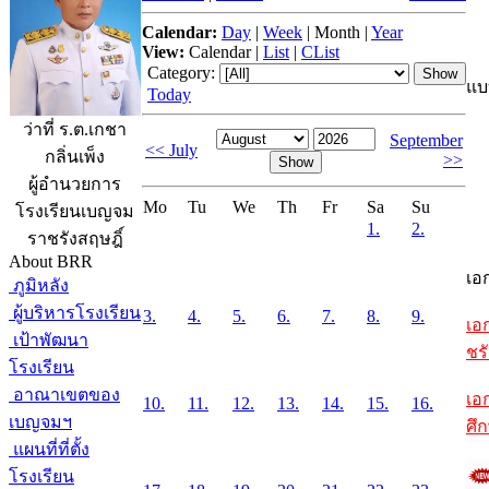
Calendar:
Day
|
Week
|
Month
|
Year
View:
Calendar
|
List
|
CList
Category:
แบ
Today
ว่าที่ ร.ต.เกชา
September
<< July
กลิ่นเพ็ง
>>
ผู้อำนวยการ
Mo
Tu
We
Th
Fr
Sa
Su
โรงเรียนเบญจม
1.
2.
ราชรังสฤษฎิ์
About BRR
เอ
ภูมิหลัง
ผู้บริหารโรงเรียน
3.
4.
5.
6.
7.
8.
9.
เอ
เป้าพัฒนา
ชรั
โรงเรียน
อาณาเขตของ
เอ
10.
11.
12.
13.
14.
15.
16.
เบญจมฯ
ศึ
แผนที่ที่ตั้ง
โรงเรียน