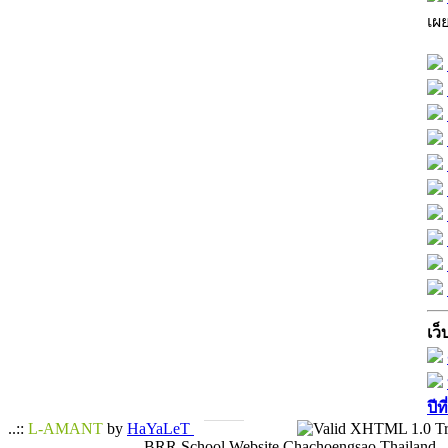
เผ
เว็
ปีท
..::
L-AMANT
by
HaYaLeT
BRR School Website Chachoengsao Thailand