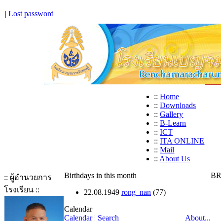
|
Lost password
::
Home
::
Downloads
::
Gallery
::
B-Learn
::
ICT
::
ITA ONLINE
::
Mail
::
About Us
Birthdays in this month
BR
:: ผู้อำนวยการ
โรงเรียน ::
22.08.1949
rong_nan
(77)
Calendar
Calendar
|
Search
About...