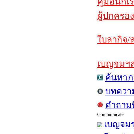
คู่มือนักเ
ผู้ปกครอง
ใบลากิจ/ล
เบญจมฯสาร
ค้นหาภ
บทควา
คำถามท
Communicate
เบญจมร