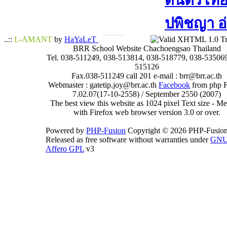
ดนตรีไทย​ 
ปพิชญา​ อ
..::
L-AMANT
by
HaYaLeT
BRR School Website Chachoengsao Thailand
Tel. 038-511249, 038-513814, 038-518779, 038-535069
515126
Fax.038-511249 call 201 e-mail : brr@brr.ac.th
Webmaster : gatetip.joy@brr.ac.th
Facebook
from php 
7.02.07(17-10-2558) / September 2550 (2007)
The best view this website as 1024 pixel Text size - 
with Firefox web browser version 3.0 or over.
Powered by
PHP-Fusion
Copyright © 2026 PHP-Fusion
Released as free software without warranties under
GN
Affero GPL
v3