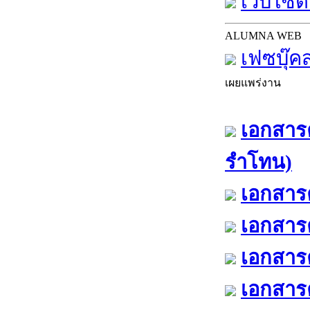
เว็บไซต์
ALUMNA WEB
เฟซบุ๊ค
เผยแพร่งาน
เอกสารค
รำโทน)
เอกสารค
เอกสารค
เอกสารค
เอกสารค