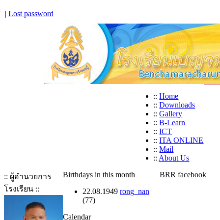
|
Lost password
::
Home
::
Downloads
::
Gallery
::
B-Learn
::
ICT
::
ITA ONLINE
::
Mail
::
About Us
Birthdays in this month
BRR facebook
:: ผู้อำนวยการ
โรงเรียน ::
22.08.1949
rong_nan
(77)
Calendar