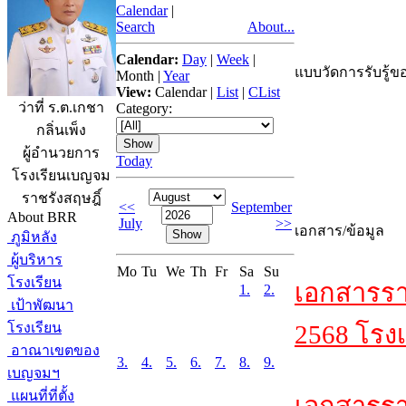
Calendar
|
Search
About...
Calendar:
Day
|
Week
|
แบบวัดการรับรู้ขอ
Month
|
Year
View:
Calendar
|
List
|
CList
ว่าที่ ร.ต.เกชา
Category:
กลิ่นเพ็ง
ผู้อำนวยการ
Today
โรงเรียนเบญจม
ราชรังสฤษฎิ์
<<
September
About BRR
July
>>
เอกสาร/ข้อมูล
ภูมิหลัง
ผู้บริหาร
Mo
Tu
We
Th
Fr
Sa
Su
โรงเรียน
เอกสารรา
1.
2.
เป้าพัฒนา
โรงเรียน
2568 โรงเ
อาณาเขตของ
3.
4.
5.
6.
7.
8.
9.
เบญจมฯ
แผนที่ที่ตั้ง