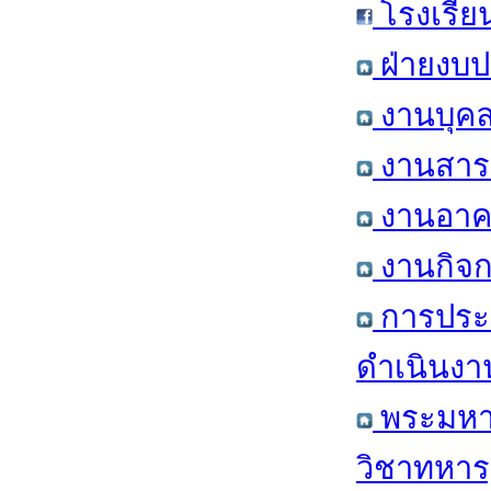
โรงเรีย
ฝ่ายงบป
งานบุคล
งานสารส
งานอาคา
งานกิจก
การประ
ดำเนินงา
พระมหาก
วิชาทหาร