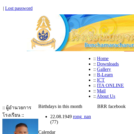
|
Lost password
::
Home
::
Downloads
::
Gallery
::
B-Learn
::
ICT
::
ITA ONLINE
::
Mail
::
About Us
Birthdays in this month
BRR facebook
:: ผู้อำนวยการ
โรงเรียน ::
22.08.1949
rong_nan
(77)
Calendar