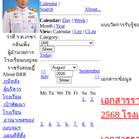
Calendar
|
Search
About...
Calendar:
Day
|
Week
|
แบบวัดการรับรู้ขอ
Month
|
Year
View:
Calendar
|
List
|
CList
ว่าที่ ร.ต.เกชา
Category:
กลิ่นเพ็ง
ผู้อำนวยการ
Today
โรงเรียนเบญจม
ราชรังสฤษฎิ์
<<
September
About BRR
July
>>
เอกสาร/ข้อมูล
ภูมิหลัง
ผู้บริหาร
Mo
Tu
We
Th
Fr
Sa
Su
โรงเรียน
เอกสารรา
1.
2.
เป้าพัฒนา
โรงเรียน
2568 โรงเ
อาณาเขตของ
3.
4.
5.
6.
7.
8.
9.
เบญจมฯ
แผนที่ที่ตั้ง