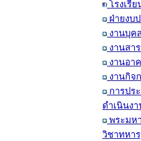
โรงเรีย
ฝ่ายงบป
งานบุคล
งานสารส
งานอาคา
งานกิจก
การประ
ดำเนินงา
พระมหาก
วิชาทหาร