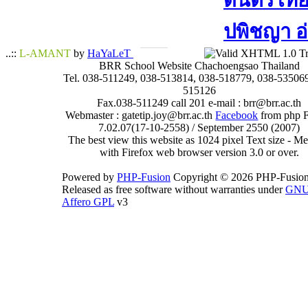
ดนตรีไทย​ 
ปพิชญา​ อ
..::
L-AMANT
by
HaYaLeT
BRR School Website Chachoengsao Thailand
Tel. 038-511249, 038-513814, 038-518779, 038-535069
515126
Fax.038-511249 call 201 e-mail : brr@brr.ac.th
Webmaster : gatetip.joy@brr.ac.th
Facebook
from php 
7.02.07(17-10-2558) / September 2550 (2007)
The best view this website as 1024 pixel Text size - 
with Firefox web browser version 3.0 or over.
Powered by
PHP-Fusion
Copyright © 2026 PHP-Fusion
Released as free software without warranties under
GN
Affero GPL
v3