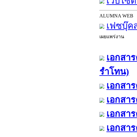
เว็บไซต์
ALUMNA WEB
เฟซบุ๊ค
เผยแพร่งาน
เอกสารค
รำโทน)
เอกสารค
เอกสารค
เอกสารค
เอกสารค