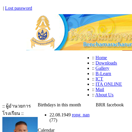
|
Lost password
::
Home
::
Downloads
::
Gallery
::
B-Learn
::
ICT
::
ITA ONLINE
::
Mail
::
About Us
Birthdays in this month
BRR facebook
:: ผู้อำนวยการ
โรงเรียน ::
22.08.1949
rong_nan
(77)
Calendar