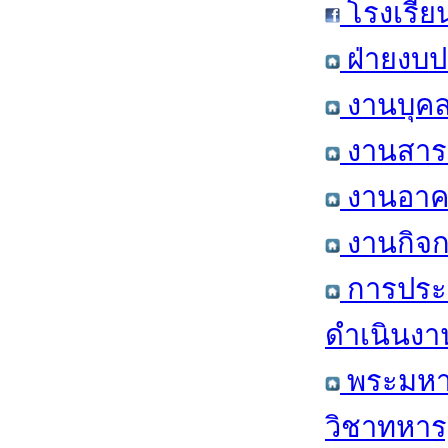
โรงเรีย
ฝ่ายงบป
งานบุคล
งานสารส
งานอาคา
งานกิจก
การประ
ดำเนินงา
พระมหาก
วิชาทหาร