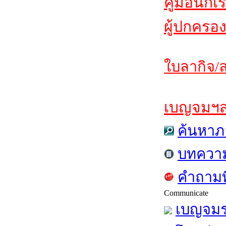
คู่มือนักเ
ผู้ปกครอง
ใบลากิจ/ล
เบญจมฯสาร
ค้นหาภ
บทควา
คำถามท
Communicate
เบญจมร