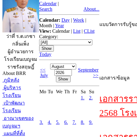
Calendar
|
Search
About...
Calendar:
Day
|
Week
|
แบบวัดการรับรู้ขอ
Month
|
Year
View:
Calendar
|
List
|
CList
ว่าที่ ร.ต.เกชา
Category:
กลิ่นเพ็ง
ผู้อำนวยการ
Today
โรงเรียนเบญจม
ราชรังสฤษฎิ์
<<
September
About BRR
July
>>
เอกสาร/ข้อมูล
ภูมิหลัง
ผู้บริหาร
Mo
Tu
We
Th
Fr
Sa
Su
โรงเรียน
เอกสารรา
1.
2.
เป้าพัฒนา
โรงเรียน
2568 โรงเ
อาณาเขตของ
3.
4.
5.
6.
7.
8.
9.
เบญจมฯ
แผนที่ที่ตั้ง