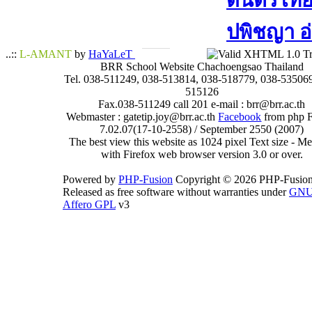
ดนตรีไทย​ 
ปพิชญา​ อ
..::
L-AMANT
by
HaYaLeT
BRR School Website Chachoengsao Thailand
Tel. 038-511249, 038-513814, 038-518779, 038-535069
515126
Fax.038-511249 call 201 e-mail : brr@brr.ac.th
Webmaster : gatetip.joy@brr.ac.th
Facebook
from php 
7.02.07(17-10-2558) / September 2550 (2007)
The best view this website as 1024 pixel Text size - 
with Firefox web browser version 3.0 or over.
Powered by
PHP-Fusion
Copyright © 2026 PHP-Fusion
Released as free software without warranties under
GN
Affero GPL
v3