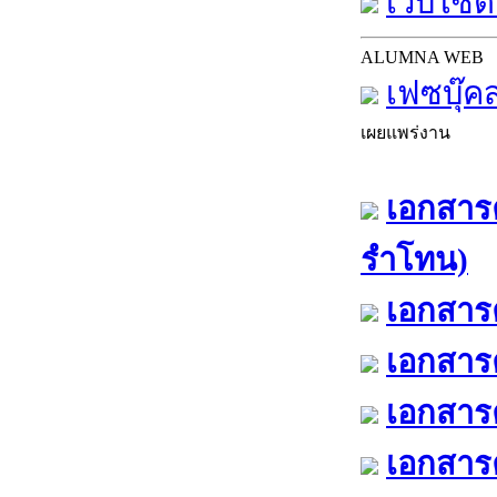
เว็บไซต์
ALUMNA WEB
เฟซบุ๊ค
เผยแพร่งาน
เอกสารค
รำโทน)
เอกสารค
เอกสารค
เอกสารค
เอกสารค