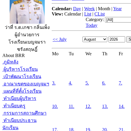
Calendar:
Day
|
Week
|
Month
|
Year
View:
Calendar
|
List
|
CList
Category:
Today
ว่าที่ ร.ต.เกชา กลิ่นเพ็ง
ผู้อำนวยการ
<< July
โรงเรียนเบญจมรา
ชรังสฤษฎิ์
Mo
Tu
We
Th
Fr
About BRR
ภูมิหลัง
ผู้บริหารโรงเรียน
เป้าพัฒนาโรงเรียน
3.
4.
5.
6.
7.
อาณาเขตของเบญจมฯ
แผนที่ที่ตั้งโรงเรียน
ทำเนียบผู้บริหาร
ทำเนียบครู
10.
11.
12.
13.
14.
กรรมการสถานศึกษา
ทำเนียบประธาน
นักเรียน
17.
18.
19.
20.
21.