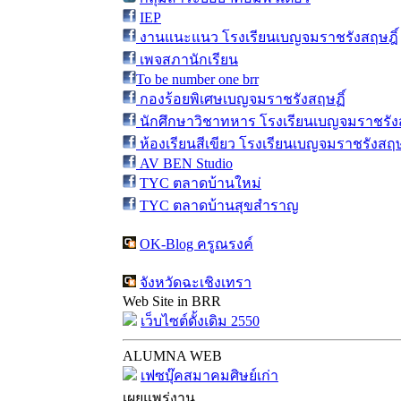
IEP
งานแนะแนว โรงเรียนเบญจมราชรังสฤษฎิ์
เพจสภานักเรียน
To be number one brr
กองร้อยพิเศษเบญจมราชรังสฤษฏิ์
นักศึกษาวิชาทหาร โรงเรียนเบญจมราชรังส
ห้องเรียนสีเขียว โรงเรียนเบญจมราชรังสฤษ
AV BEN Studio
TYC ตลาดบ้านใหม่
TYC ตลาดบ้านสุขสำราญ
OK-Blog ครูณรงค์
จังหวัดฉะเชิงเทรา
Web Site in BRR
เว็บไซต์ดั้งเดิม 2550
ALUMNA WEB
เฟซบุ๊คสมาคมศิษย์เก่า
เผยแพร่งาน