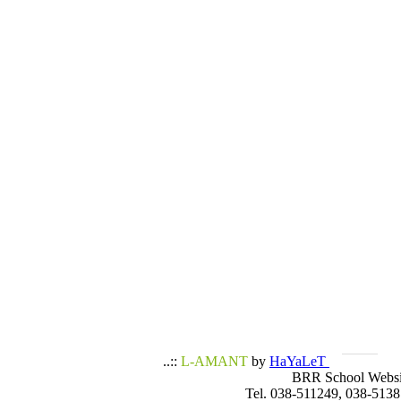
..::
L-AMANT
by
HaYaLeT
BRR School Websi
Tel. 038-511249, 038-5138