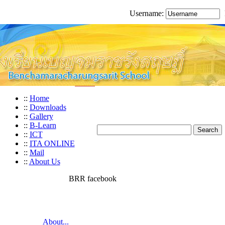
Username:
::
Home
::
Downloads
::
Gallery
::
B-Learn
::
ICT
::
ITA ONLINE
::
Mail
::
About Us
BRR facebook
About...