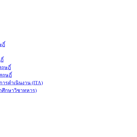
ฎิ์
ิ์
ฤษฎิ์
ฤษฎิ์
ารดำเนินงาน (ITA)
ักศึกษาวิชาทหาร)