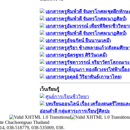
เอกสารครูพิมพ์วดี จันทรโกศล(ชุดฝึกทักษ
เอกสารครูพิมพ์วดี จันทรโกศล(นาฏศิลป์)
เอกสารครูอัมพวรรณ์ เพียรพิจิตร(ชีววิทยา
เอกสารครูพิมพ์วดี จันทรโกศล(นาฏศิลป์)
เอกสารครูอัจฉรัตน์ ยืนนาน(เคมี)
เอกสารครูสุริยา ช้างพลายแก้ว(สังคมศึกษ
เอกสารครูฉัตรฐพร ศิริวัน(เคมี)
เอกสารครูรัชดาวรรณ์ จริยาวัตรโสภณ(ระ
เอกสารครูเพ็ญนภา ทองดี(วงจรไฟฟ้าเบื้อง
เอกสารครูอดุลย์ วิริยาพันธ์(ภาษาไทย)
เว็บเรียนรู้
ศูนย์การเรียนชีววิทยา
บทเรียนออนไลน์​ เรื่อง​ เครื่องดนตรีไทยและ
อ่อนสำลี​ กลุ่มสาระการเรียนรู้ศิลปะ
te Chachoengsao Thailand
14, 038-518779, 038-535069, 038-