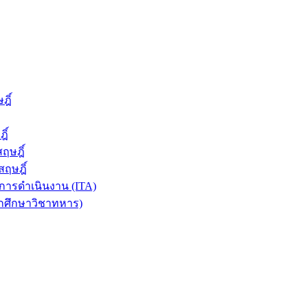
ฎิ์
ิ์
ฤษฎิ์
ฤษฎิ์
ารดำเนินงาน (ITA)
ักศึกษาวิชาทหาร)