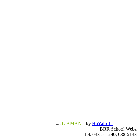
..::
L-AMANT
by
HaYaLeT
BRR School Websi
Tel. 038-511249, 038-5138