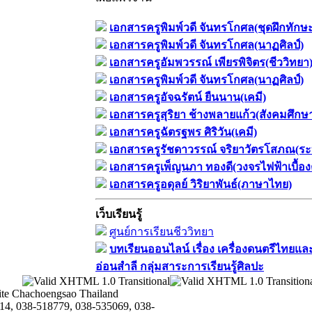
เอกสารครูพิมพ์วดี จันทรโกศล(ชุดฝึกทักษ
เอกสารครูพิมพ์วดี จันทรโกศล(นาฏศิลป์)
เอกสารครูอัมพวรรณ์ เพียรพิจิตร(ชีววิทยา
เอกสารครูพิมพ์วดี จันทรโกศล(นาฏศิลป์)
เอกสารครูอัจฉรัตน์ ยืนนาน(เคมี)
เอกสารครูสุริยา ช้างพลายแก้ว(สังคมศึกษ
เอกสารครูฉัตรฐพร ศิริวัน(เคมี)
เอกสารครูรัชดาวรรณ์ จริยาวัตรโสภณ(ระ
เอกสารครูเพ็ญนภา ทองดี(วงจรไฟฟ้าเบื้อง
เอกสารครูอดุลย์ วิริยาพันธ์(ภาษาไทย)
เว็บเรียนรู้
ศูนย์การเรียนชีววิทยา
บทเรียนออนไลน์​ เรื่อง​ เครื่องดนตรีไทยและ
อ่อนสำลี​ กลุ่มสาระการเรียนรู้ศิลปะ
te Chachoengsao Thailand
14, 038-518779, 038-535069, 038-