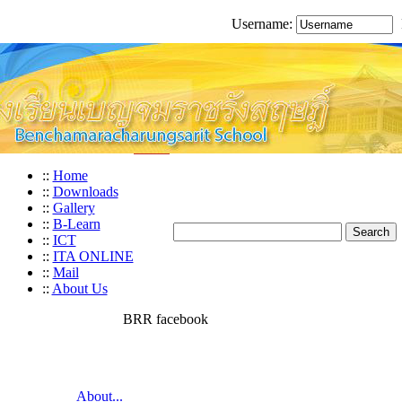
Username:
::
Home
::
Downloads
::
Gallery
::
B-Learn
::
ICT
::
ITA ONLINE
::
Mail
::
About Us
BRR facebook
About...