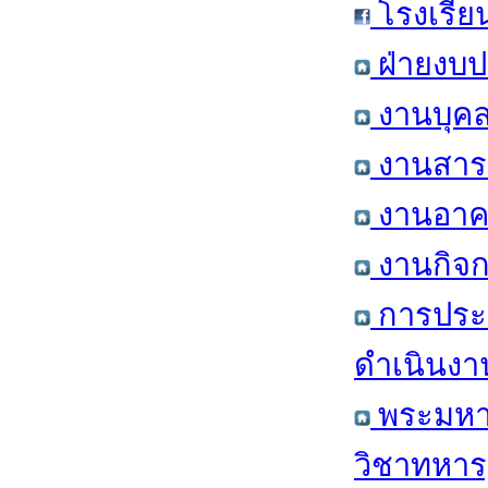
โรงเรีย
ฝ่ายงบป
งานบุคล
งานสารส
งานอาคา
งานกิจก
การประ
ดำเนินงา
พระมหาก
วิชาทหาร