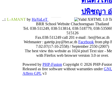
ดนตรีไทย​ 
ปพิชญา​ อ
..::
L-AMANT
by
HaYaLeT
BRR School Website Chachoengsao Thailand
Tel. 038-511249, 038-513814, 038-518779, 038-535069
515126
Fax.038-511249 call 201 e-mail : brr@brr.ac.th
Webmaster : gatetip.joy@brr.ac.th
Facebook
from php 
7.02.07(17-10-2558) / September 2550 (2007)
The best view this website as 1024 pixel Text size - 
with Firefox web browser version 3.0 or over.
Powered by
PHP-Fusion
Copyright © 2026 PHP-Fusion
Released as free software without warranties under
GN
Affero GPL
v3