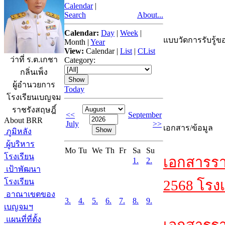
Calendar
|
Search
About...
Calendar:
Day
|
Week
|
แบบวัดการรับรู้ขอ
Month
|
Year
View:
Calendar
|
List
|
CList
ว่าที่ ร.ต.เกชา
Category:
กลิ่นเพ็ง
ผู้อำนวยการ
Today
โรงเรียนเบญจม
ราชรังสฤษฎิ์
<<
September
About BRR
July
>>
เอกสาร/ข้อมูล
ภูมิหลัง
ผู้บริหาร
Mo
Tu
We
Th
Fr
Sa
Su
โรงเรียน
เอกสารรา
1.
2.
เป้าพัฒนา
โรงเรียน
2568 โรงเ
อาณาเขตของ
3.
4.
5.
6.
7.
8.
9.
เบญจมฯ
แผนที่ที่ตั้ง