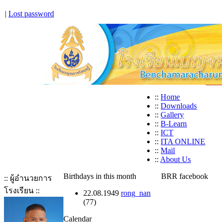
|
Lost password
::
Home
::
Downloads
::
Gallery
::
B-Learn
::
ICT
::
ITA ONLINE
::
Mail
::
About Us
Birthdays in this month
BRR facebook
:: ผู้อำนวยการ
โรงเรียน ::
22.08.1949
rong_nan
(77)
Calendar