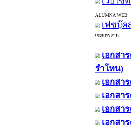
เว็บไซต์
ALUMNA WEB
เฟซบุ๊ค
เผยแพร่งาน
เอกสารค
รำโทน)
เอกสารค
เอกสารค
เอกสารค
เอกสารค