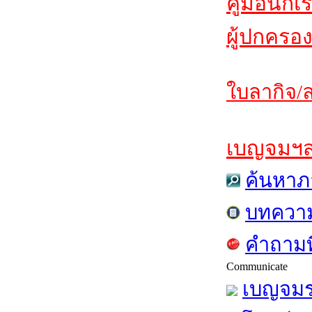
คู่มือนักเ
ผู้ปกครอง
ใบลากิจ/ล
เบญจมฯสาร
ค้นหาภ
บทควา
คำถามท
Communicate
เบญจมร