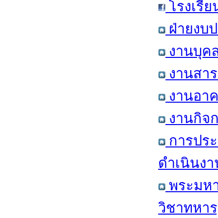
โรงเรีย
ฝ่ายงบป
งานบุคล
งานสารส
งานอาคา
งานกิจก
การประ
ดำเนินงา
พระมหาก
วิชาทหาร