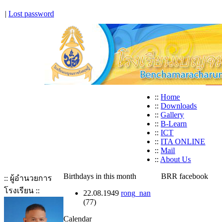
|
Lost password
::
Home
::
Downloads
::
Gallery
::
B-Learn
::
ICT
::
ITA ONLINE
::
Mail
::
About Us
Birthdays in this month
BRR facebook
:: ผู้อำนวยการ
โรงเรียน ::
22.08.1949
rong_nan
(77)
Calendar