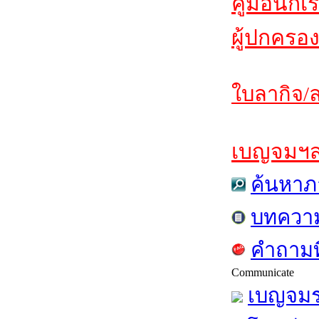
คู่มือนักเ
ผู้ปกครอง
ใบลากิจ/ล
เบญจมฯสาร
ค้นหาภ
บทควา
คำถามท
Communicate
เบญจมร