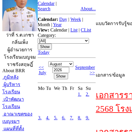
Calendar
|
Search
About...
Calendar:
Day
|
Week
|
แบบวัดการรับรู้ขอ
Month
|
Year
View:
Calendar
|
List
|
CList
ว่าที่ ร.ต.เกชา
Category:
กลิ่นเพ็ง
ผู้อำนวยการ
Today
โรงเรียนเบญจม
ราชรังสฤษฎิ์
<<
September
About BRR
July
>>
เอกสาร/ข้อมูล
ภูมิหลัง
ผู้บริหาร
Mo
Tu
We
Th
Fr
Sa
Su
โรงเรียน
เอกสารรา
1.
2.
เป้าพัฒนา
โรงเรียน
2568 โรงเ
อาณาเขตของ
3.
4.
5.
6.
7.
8.
9.
เบญจมฯ
แผนที่ที่ตั้ง