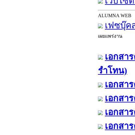
เว็บไซต์
ALUMNA WEB
เฟซบุ๊ค
เผยแพร่งาน
เอกสารค
รำโทน)
เอกสารค
เอกสารค
เอกสารค
เอกสารค