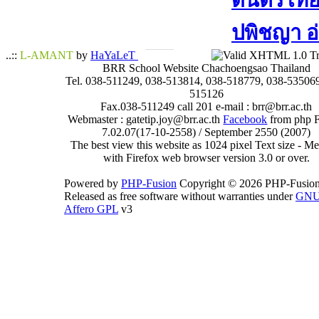
ดนตรีไทย​ 
ปพิชญา​ อ
..::
L-AMANT
by
HaYaLeT
BRR School Website Chachoengsao Thailand
Tel. 038-511249, 038-513814, 038-518779, 038-535069
515126
Fax.038-511249 call 201 e-mail : brr@brr.ac.th
Webmaster : gatetip.joy@brr.ac.th
Facebook
from php 
7.02.07(17-10-2558) / September 2550 (2007)
The best view this website as 1024 pixel Text size - 
with Firefox web browser version 3.0 or over.
Powered by
PHP-Fusion
Copyright © 2026 PHP-Fusion
Released as free software without warranties under
GN
Affero GPL
v3