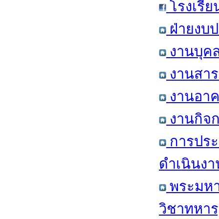
โรงเรีย
ฝ่ายงบป
งานบุคล
งานสารส
งานอาคา
งานกิจก
การประ
ดำเนินงา
พระมหาก
วิชาทหาร