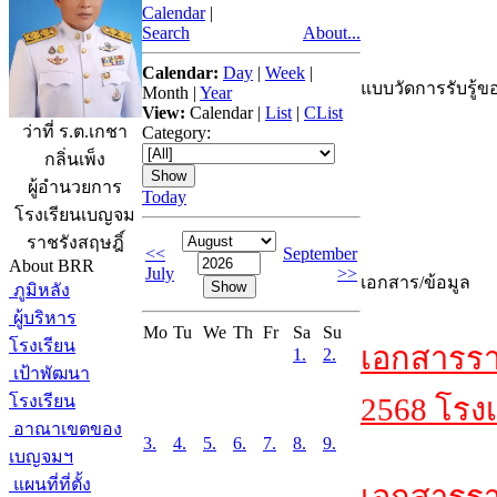
Calendar
|
Search
About...
Calendar:
Day
|
Week
|
แบบวัดการรับรู้ขอ
Month
|
Year
View:
Calendar
|
List
|
CList
ว่าที่ ร.ต.เกชา
Category:
กลิ่นเพ็ง
ผู้อำนวยการ
Today
โรงเรียนเบญจม
ราชรังสฤษฎิ์
<<
September
About BRR
July
>>
เอกสาร/ข้อมูล
ภูมิหลัง
ผู้บริหาร
Mo
Tu
We
Th
Fr
Sa
Su
โรงเรียน
เอกสารรา
1.
2.
เป้าพัฒนา
โรงเรียน
2568 โรงเ
อาณาเขตของ
3.
4.
5.
6.
7.
8.
9.
เบญจมฯ
แผนที่ที่ตั้ง