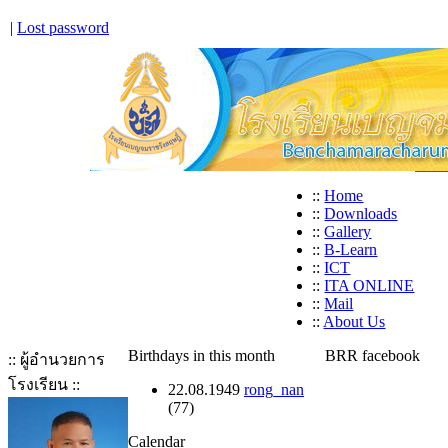
|
Lost password
::
Home
::
Downloads
::
Gallery
::
B-Learn
::
ICT
::
ITA ONLINE
::
Mail
::
About Us
Birthdays in this month
BRR facebook
:: ผู้อำนวยการ
โรงเรียน ::
22.08.1949
rong_nan
(77)
Calendar