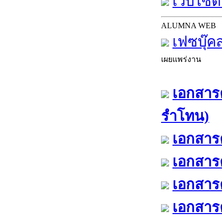
เว็บไซต์
ALUMNA WEB
เฟซบุ๊ค
เผยแพร่งาน
เอกสารค
รำโทน)
เอกสารค
เอกสารค
เอกสารค
เอกสารค