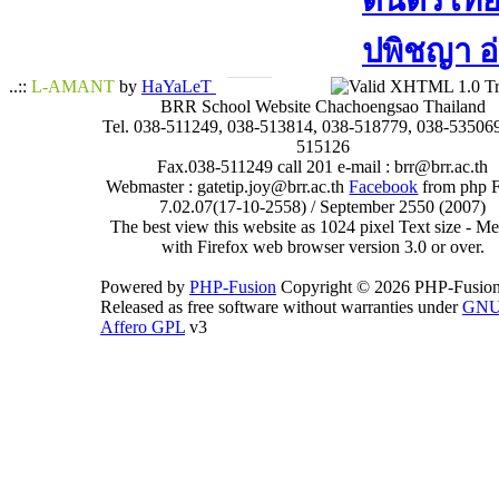
ดนตรีไทย​ 
ปพิชญา​ อ
..::
L-AMANT
by
HaYaLeT
BRR School Website Chachoengsao Thailand
Tel. 038-511249, 038-513814, 038-518779, 038-535069
515126
Fax.038-511249 call 201 e-mail : brr@brr.ac.th
Webmaster : gatetip.joy@brr.ac.th
Facebook
from php 
7.02.07(17-10-2558) / September 2550 (2007)
The best view this website as 1024 pixel Text size - 
with Firefox web browser version 3.0 or over.
Powered by
PHP-Fusion
Copyright © 2026 PHP-Fusion
Released as free software without warranties under
GN
Affero GPL
v3