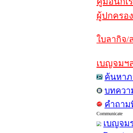
คู่มือนักเ
ผู้ปกครอง
ใบลากิจ/ล
เบญจมฯสาร
ค้นหาภ
บทควา
คำถามท
Communicate
เบญจมร