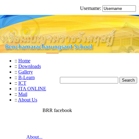
Username:
::
Home
::
Downloads
::
Gallery
::
B-Learn
::
ICT
::
ITA ONLINE
::
Mail
::
About Us
BRR facebook
About...