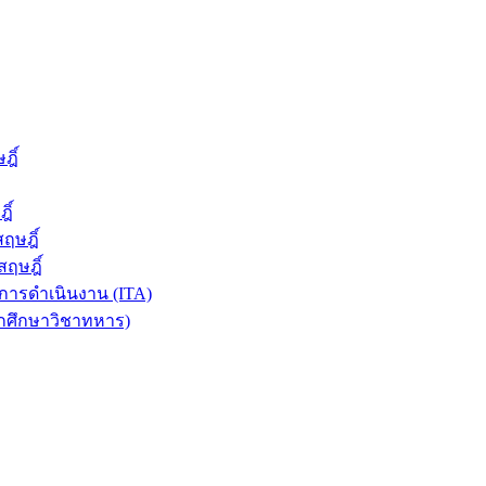
ฎิ์
ิ์
ฤษฎิ์
ฤษฎิ์
ารดำเนินงาน (ITA)
ักศึกษาวิชาทหาร)