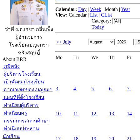
Calendar:
Day
|
Week
|
Month
|
Year
View:
Calendar
|
List
|
CList
Category:
Today
ว่าที่ ร.ต.เกชา กลิ่นเพ็ง
ผู้อำนวยการ
<< July
โรงเรียนเบญจมรา
ชรังสฤษฎิ์
Mo
Tu
We
Th
Fr
About BRR
ภูมิหลัง
ผู้บริหารโรงเรียน
เป้าพัฒนาโรงเรียน
3.
4.
5.
6.
7.
อาณาเขตของเบญจมฯ
แผนที่ที่ตั้งโรงเรียน
ทำเนียบผู้บริหาร
ทำเนียบครู
10.
11.
12.
13.
14.
กรรมการสถานศึกษา
ทำเนียบประธาน
นักเรียน
17.
18.
19.
20.
21.