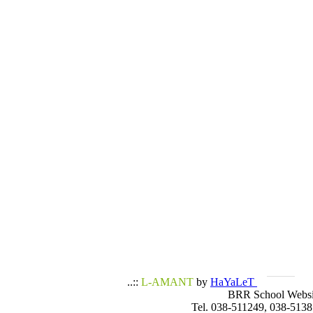
..::
L-AMANT
by
HaYaLeT
BRR School Websi
Tel. 038-511249, 038-5138