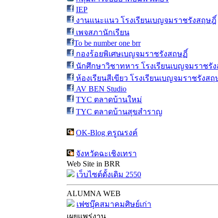
IEP
งานแนะแนว โรงเรียนเบญจมราชรังสฤษฎิ์
เพจสภานักเรียน
To be number one brr
กองร้อยพิเศษเบญจมราชรังสฤษฏิ์
นักศึกษาวิชาทหาร โรงเรียนเบญจมราชรังส
ห้องเรียนสีเขียว โรงเรียนเบญจมราชรังสฤษ
AV BEN Studio
TYC ตลาดบ้านใหม่
TYC ตลาดบ้านสุขสำราญ
OK-Blog ครูณรงค์
จังหวัดฉะเชิงเทรา
Web Site in BRR
เว็บไซต์ดั้งเดิม 2550
ALUMNA WEB
เฟซบุ๊คสมาคมศิษย์เก่า
เผยแพร่งาน