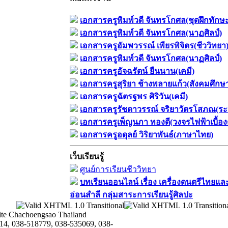
เอกสารครูพิมพ์วดี จันทรโกศล(ชุดฝึกทักษ
เอกสารครูพิมพ์วดี จันทรโกศล(นาฏศิลป์)
เอกสารครูอัมพวรรณ์ เพียรพิจิตร(ชีววิทยา
เอกสารครูพิมพ์วดี จันทรโกศล(นาฏศิลป์)
เอกสารครูอัจฉรัตน์ ยืนนาน(เคมี)
เอกสารครูสุริยา ช้างพลายแก้ว(สังคมศึกษ
เอกสารครูฉัตรฐพร ศิริวัน(เคมี)
เอกสารครูรัชดาวรรณ์ จริยาวัตรโสภณ(ระ
เอกสารครูเพ็ญนภา ทองดี(วงจรไฟฟ้าเบื้อง
เอกสารครูอดุลย์ วิริยาพันธ์(ภาษาไทย)
เว็บเรียนรู้
ศูนย์การเรียนชีววิทยา
บทเรียนออนไลน์​ เรื่อง​ เครื่องดนตรีไทยและ
อ่อนสำลี​ กลุ่มสาระการเรียนรู้ศิลปะ
te Chachoengsao Thailand
14, 038-518779, 038-535069, 038-