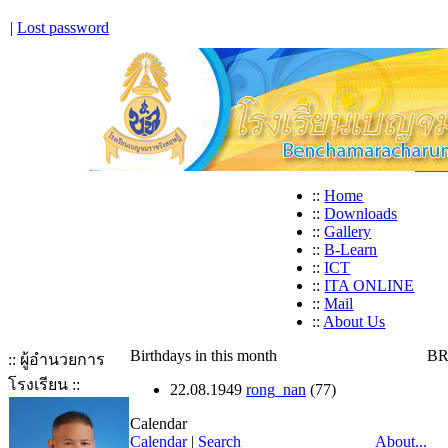
|
Lost password
::
Home
::
Downloads
::
Gallery
::
B-Learn
::
ICT
::
ITA ONLINE
::
Mail
::
About Us
Birthdays in this month
BR
:: ผู้อำนวยการ
โรงเรียน ::
22.08.1949
rong_nan
(77)
Calendar
Calendar
|
Search
About...