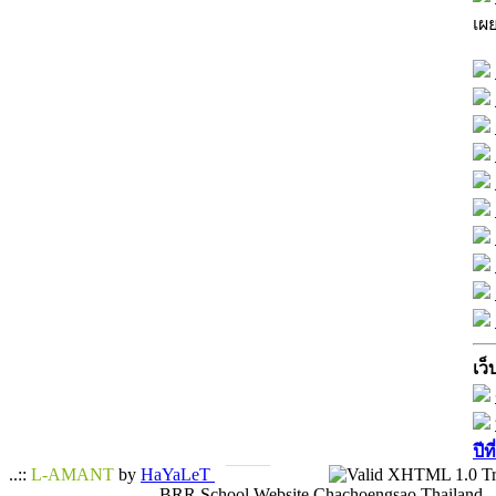
เผ
เว็
ปีท
..::
L-AMANT
by
HaYaLeT
BRR School Website Chachoengsao Thailand