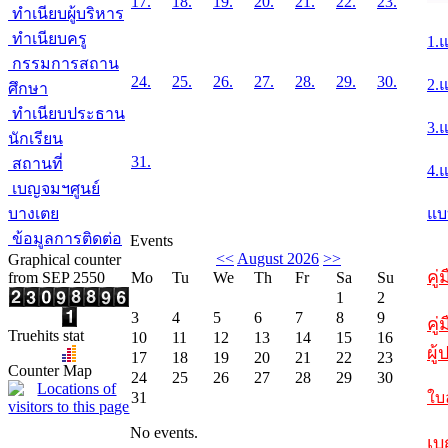
17.
18.
19.
20.
21.
22.
23.
ทำเนียบผู้บริหาร
ทำเนียบครู
1.
กรรมการสถาน
24.
25.
26.
27.
28.
29.
30.
2.
ศึกษา
ทำเนียบประธาน
3.
นักเรียน
31.
สถานที่
4.
เบญจมฯศูนย์
บางเตย
แบ
ข้อมูลการติดต่อ
Events
<<
August 2026
>>
Graphical counter
คู
from SEP 2550
Mo
Tu
We
Th
Fr
Sa
Su
1
2
3
4
5
6
7
8
9
คู่
Truehits stat
10
11
12
13
14
15
16
ผู
17
18
19
20
21
22
23
Counter Map
24
25
26
27
28
29
30
31
ใบ
No events.
เบ