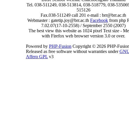
Tel. 038-511249, 038-513814, 038-518779, 038-535069
515126
Fax.038-511249 call 201 e-mail : brr@brr.ac.th
Webmaster : gatetip.joy@brr.ac.th
Facebook
from php 
7.02.07(17-10-2558) / September 2550 (2007)
The best view this website as 1024 pixel Text size - 
with Firefox web browser version 3.0 or over.
Powered by
PHP-Fusion
Copyright © 2026 PHP-Fusion
Released as free software without warranties under
GN
Affero GPL
v3