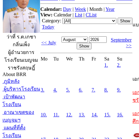
Calendar:
Day
|
Week
|
Month
|
Year
View:
Calendar
|
List
|
CList
Category:
แบ
Today
ว่าที่ ร.ต.เกชา
September
<< July
กลิ่นเพ็ง
>>
ผู้อำนวยการ
Mo
Tu
We
Th
Fr
Sa
Su
โรงเรียนเบญจม
1.
2.
ราชรังสฤษฎิ์
About BRR
เอ
ภูมิหลัง
ผู้บริหารโรงเรียน
3.
4.
5.
6.
7.
8.
9.
เอ
เป้าพัฒนา
ชรั
โรงเรียน
อาณาเขตของ
เอ
10.
11.
12.
13.
14.
15.
16.
เบญจมฯ
ศึ
แผนที่ที่ตั้ง
โรงเรียน