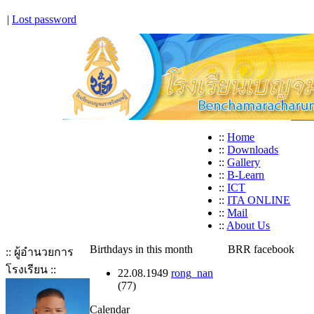
|
Lost password
::
Home
::
Downloads
::
Gallery
::
B-Learn
::
ICT
::
ITA ONLINE
::
Mail
::
About Us
Birthdays in this month
BRR facebook
:: ผู้อำนวยการ
โรงเรียน ::
22.08.1949
rong_nan
(77)
Calendar