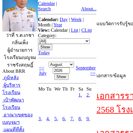
Calendar
|
Search
About...
Calendar:
Day
|
Week
|
แบบวัดการรับรู้ขอ
Month
|
Year
View:
Calendar
|
List
|
CList
ว่าที่ ร.ต.เกชา
Category:
กลิ่นเพ็ง
ผู้อำนวยการ
Today
โรงเรียนเบญจม
ราชรังสฤษฎิ์
<<
September
About BRR
July
>>
เอกสาร/ข้อมูล
ภูมิหลัง
ผู้บริหาร
Mo
Tu
We
Th
Fr
Sa
Su
โรงเรียน
เอกสารรา
1.
2.
เป้าพัฒนา
โรงเรียน
2568 โรงเ
อาณาเขตของ
3.
4.
5.
6.
7.
8.
9.
เบญจมฯ
แผนที่ที่ตั้ง