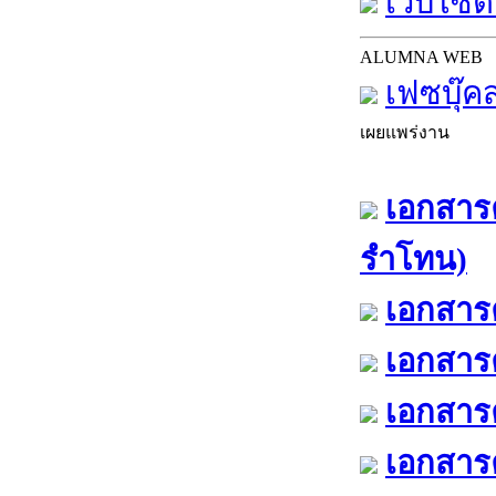
เว็บไซต์
ALUMNA WEB
เฟซบุ๊ค
เผยแพร่งาน
เอกสารค
รำโทน)
เอกสารค
เอกสารค
เอกสารค
เอกสารค