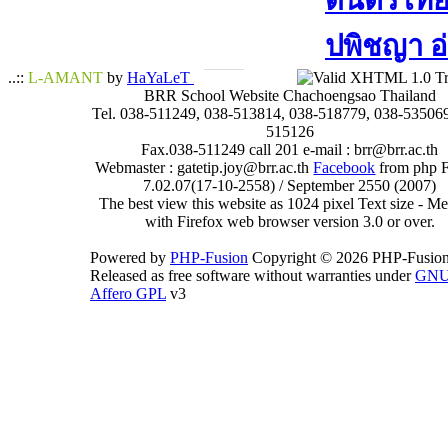
ดนตรีไทย​ 
ปพิชญา​ อ
..::
L-AMANT
by
HaYaLeT
BRR School Website Chachoengsao Thailand
Tel. 038-511249, 038-513814, 038-518779, 038-535069
515126
Fax.038-511249 call 201 e-mail : brr@brr.ac.th
Webmaster : gatetip.joy@brr.ac.th
Facebook
from php 
7.02.07(17-10-2558) / September 2550 (2007)
The best view this website as 1024 pixel Text size - 
with Firefox web browser version 3.0 or over.
Powered by
PHP-Fusion
Copyright © 2026 PHP-Fusion
Released as free software without warranties under
GN
Affero GPL
v3