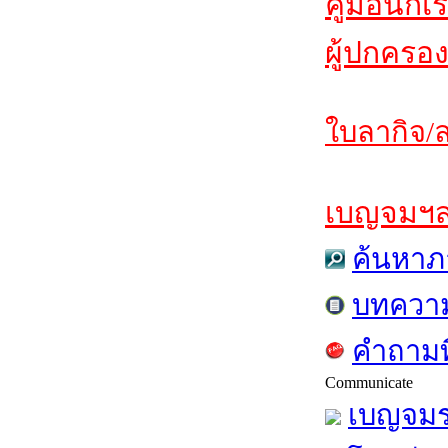
คู่มือนักเ
ผู้ปกครอง
ใบลากิจ/ล
เบญจมฯสาร
ค้นหาภ
บทควา
คำถามท
Communicate
เบญจมร