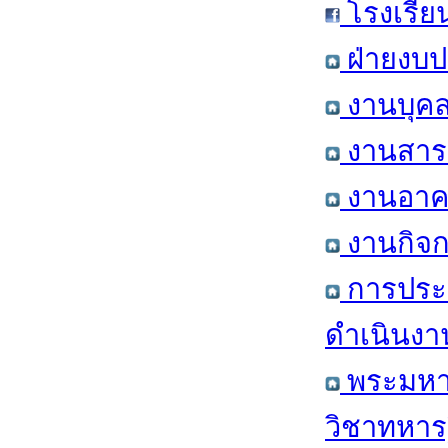
โรงเรีย
ฝ่ายงบป
งานบุคล
งานสารส
งานอาคา
งานกิจก
การประ
ดำเนินงา
พระมหาก
วิชาทหาร