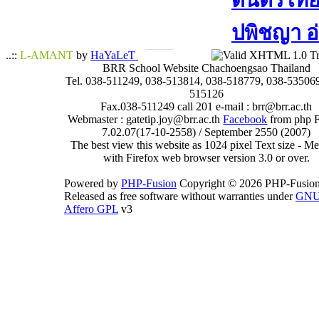
ดนตรีไทย​ 
ปพิชญา​ อ
..::
L-AMANT
by
HaYaLeT
BRR School Website Chachoengsao Thailand
Tel. 038-511249, 038-513814, 038-518779, 038-535069
515126
Fax.038-511249 call 201 e-mail : brr@brr.ac.th
Webmaster : gatetip.joy@brr.ac.th
Facebook
from php 
7.02.07(17-10-2558) / September 2550 (2007)
The best view this website as 1024 pixel Text size - 
with Firefox web browser version 3.0 or over.
Powered by
PHP-Fusion
Copyright © 2026 PHP-Fusion
Released as free software without warranties under
GN
Affero GPL
v3