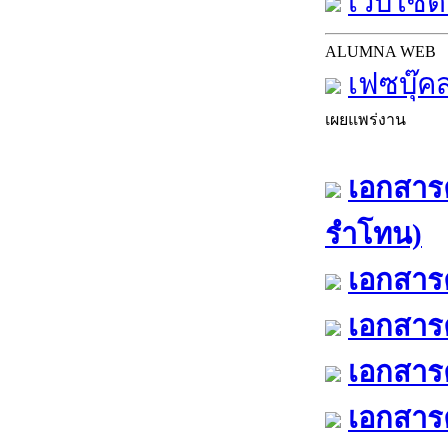
เว็บไซต์
ALUMNA WEB
เฟซบุ๊ค
เผยแพร่งาน
เอกสารค
รำโทน)
เอกสารค
เอกสารค
เอกสารค
เอกสารค