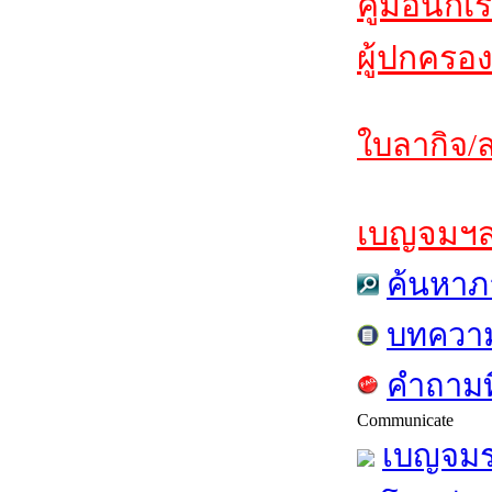
คู่มือนักเ
ผู้ปกครอง
ใบลากิจ/ล
เบญจมฯสาร
ค้นหาภ
บทควา
คำถามท
Communicate
เบญจมร