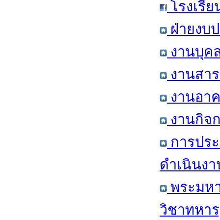
โรงเรีย
ฝ่ายงบป
งานบุคล
งานสารส
งานอาคา
งานกิจก
การประ
ดำเนินงา
พระมหาก
วิชาทหาร