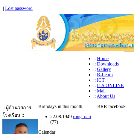
|
Lost password
::
Home
::
Downloads
::
Gallery
::
B-Learn
::
ICT
::
ITA ONLINE
::
Mail
::
About Us
Birthdays in this month
BRR facebook
:: ผู้อำนวยการ
โรงเรียน ::
22.08.1949
rong_nan
(77)
Calendar