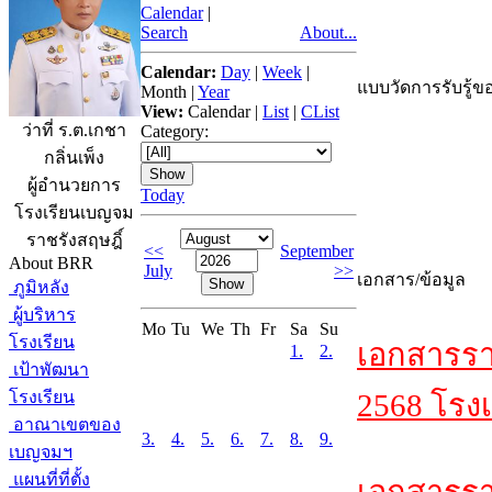
Calendar
|
Search
About...
Calendar:
Day
|
Week
|
แบบวัดการรับรู้ขอ
Month
|
Year
View:
Calendar
|
List
|
CList
ว่าที่ ร.ต.เกชา
Category:
กลิ่นเพ็ง
ผู้อำนวยการ
Today
โรงเรียนเบญจม
ราชรังสฤษฎิ์
<<
September
About BRR
July
>>
เอกสาร/ข้อมูล
ภูมิหลัง
ผู้บริหาร
Mo
Tu
We
Th
Fr
Sa
Su
โรงเรียน
เอกสารรา
1.
2.
เป้าพัฒนา
โรงเรียน
2568 โรงเ
อาณาเขตของ
3.
4.
5.
6.
7.
8.
9.
เบญจมฯ
แผนที่ที่ตั้ง