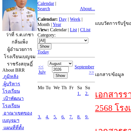
Calendar
|
Search
About...
Calendar:
Day
|
Week
|
แบบวัดการรับรู้ขอ
Month
|
Year
View:
Calendar
|
List
|
CList
ว่าที่ ร.ต.เกชา
Category:
กลิ่นเพ็ง
ผู้อำนวยการ
Today
โรงเรียนเบญจม
ราชรังสฤษฎิ์
<<
September
About BRR
July
>>
เอกสาร/ข้อมูล
ภูมิหลัง
ผู้บริหาร
Mo
Tu
We
Th
Fr
Sa
Su
โรงเรียน
เอกสารรา
1.
2.
เป้าพัฒนา
โรงเรียน
2568 โรงเ
อาณาเขตของ
3.
4.
5.
6.
7.
8.
9.
เบญจมฯ
แผนที่ที่ตั้ง