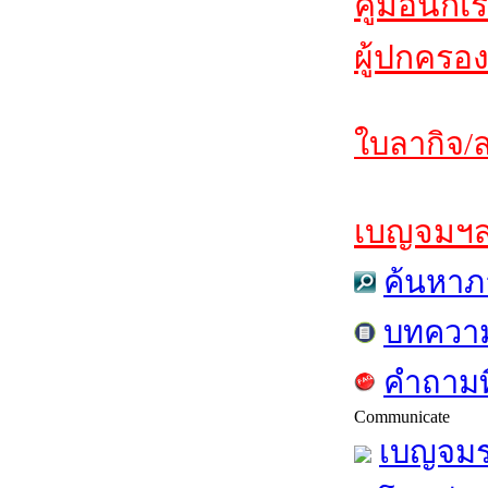
คู่มือนักเ
ผู้ปกครอง
ใบลากิจ/ล
เบญจมฯสาร
ค้นหาภ
บทควา
คำถามท
Communicate
เบญจมร