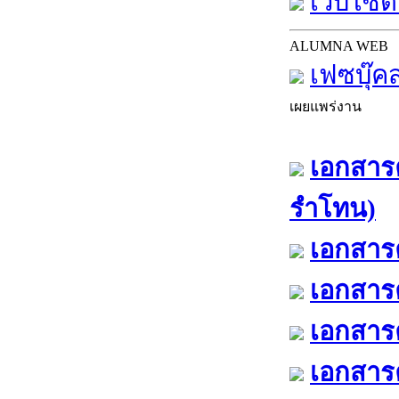
เว็บไซต์
ALUMNA WEB
เฟซบุ๊ค
เผยแพร่งาน
เอกสารค
รำโทน)
เอกสารค
เอกสารค
เอกสารค
เอกสารค