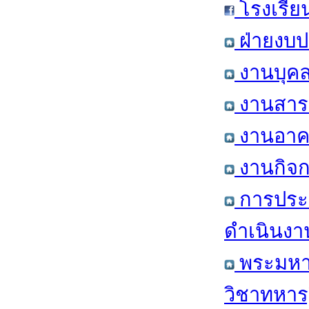
โรงเรีย
ฝ่ายงบป
งานบุคล
งานสารส
งานอาคา
งานกิจก
การประ
ดำเนินงา
พระมหาก
วิชาทหาร