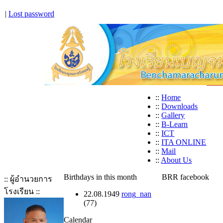
|
Lost password
::
Home
::
Downloads
::
Gallery
::
B-Learn
::
ICT
::
ITA ONLINE
::
Mail
::
About Us
Birthdays in this month
BRR facebook
:: ผู้อำนวยการ
โรงเรียน ::
22.08.1949
rong_nan
(77)
Calendar