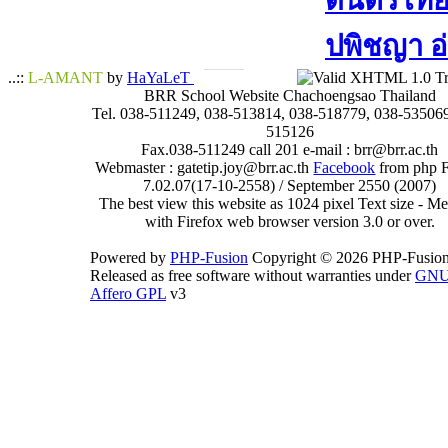
ดนตรีไทย​ 
ปพิชญา​ อ
..::
L-AMANT
by
HaYaLeT
BRR School Website Chachoengsao Thailand
Tel. 038-511249, 038-513814, 038-518779, 038-535069
515126
Fax.038-511249 call 201 e-mail : brr@brr.ac.th
Webmaster : gatetip.joy@brr.ac.th
Facebook
from php 
7.02.07(17-10-2558) / September 2550 (2007)
The best view this website as 1024 pixel Text size - 
with Firefox web browser version 3.0 or over.
Powered by
PHP-Fusion
Copyright © 2026 PHP-Fusion
Released as free software without warranties under
GN
Affero GPL
v3