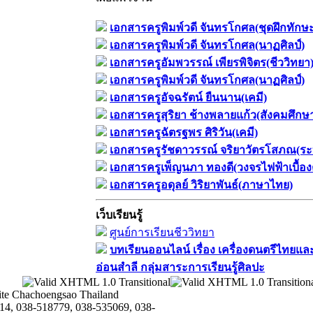
เอกสารครูพิมพ์วดี จันทรโกศล(ชุดฝึกทักษ
เอกสารครูพิมพ์วดี จันทรโกศล(นาฏศิลป์)
เอกสารครูอัมพวรรณ์ เพียรพิจิตร(ชีววิทยา
เอกสารครูพิมพ์วดี จันทรโกศล(นาฏศิลป์)
เอกสารครูอัจฉรัตน์ ยืนนาน(เคมี)
เอกสารครูสุริยา ช้างพลายแก้ว(สังคมศึกษ
เอกสารครูฉัตรฐพร ศิริวัน(เคมี)
เอกสารครูรัชดาวรรณ์ จริยาวัตรโสภณ(ระ
เอกสารครูเพ็ญนภา ทองดี(วงจรไฟฟ้าเบื้อง
เอกสารครูอดุลย์ วิริยาพันธ์(ภาษาไทย)
เว็บเรียนรู้
ศูนย์การเรียนชีววิทยา
บทเรียนออนไลน์​ เรื่อง​ เครื่องดนตรีไทยและ
อ่อนสำลี​ กลุ่มสาระการเรียนรู้ศิลปะ
te Chachoengsao Thailand
14, 038-518779, 038-535069, 038-