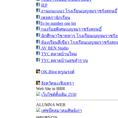
IEP
งานแนะแนว โรงเรียนเบญจมราชรังสฤษฎิ์
เพจสภานักเรียน
To be number one brr
กองร้อยพิเศษเบญจมราชรังสฤษฏิ์
นักศึกษาวิชาทหาร โรงเรียนเบญจมราชรังส
ห้องเรียนสีเขียว โรงเรียนเบญจมราชรังสฤษ
AV BEN Studio
TYC ตลาดบ้านใหม่
TYC ตลาดบ้านสุขสำราญ
OK-Blog ครูณรงค์
จังหวัดฉะเชิงเทรา
Web Site in BRR
เว็บไซต์ดั้งเดิม 2550
ALUMNA WEB
เฟซบุ๊คสมาคมศิษย์เก่า
เผยแพร่งาน