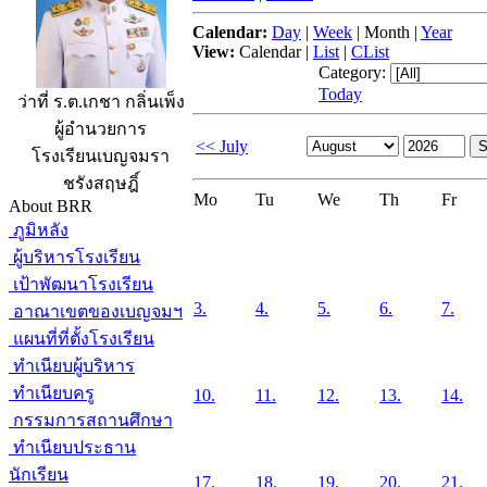
Calendar:
Day
|
Week
|
Month
|
Year
View:
Calendar
|
List
|
CList
Category:
Today
ว่าที่ ร.ต.เกชา กลิ่นเพ็ง
ผู้อำนวยการ
<< July
โรงเรียนเบญจมรา
ชรังสฤษฎิ์
Mo
Tu
We
Th
Fr
About BRR
ภูมิหลัง
ผู้บริหารโรงเรียน
เป้าพัฒนาโรงเรียน
3.
4.
5.
6.
7.
อาณาเขตของเบญจมฯ
แผนที่ที่ตั้งโรงเรียน
ทำเนียบผู้บริหาร
ทำเนียบครู
10.
11.
12.
13.
14.
กรรมการสถานศึกษา
ทำเนียบประธาน
นักเรียน
17.
18.
19.
20.
21.