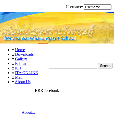
Username:
::
Home
::
Downloads
::
Gallery
::
B-Learn
::
ICT
::
ITA ONLINE
::
Mail
::
About Us
BRR facebook
About...