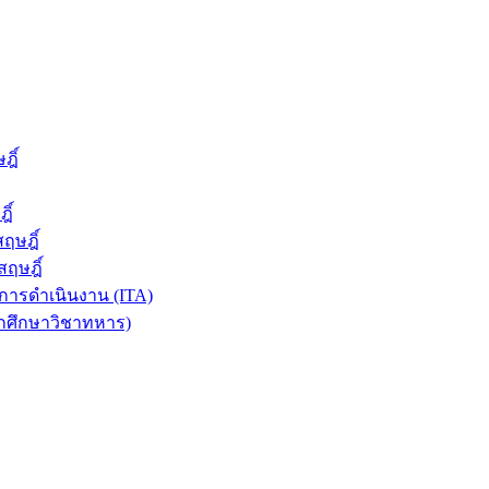
ฎิ์
ิ์
ฤษฎิ์
ฤษฎิ์
ารดำเนินงาน (ITA)
ักศึกษาวิชาทหาร)