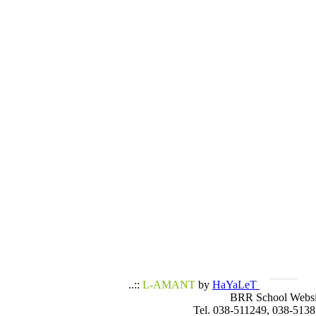
..::
L-AMANT
by
HaYaLeT
BRR School Websi
Tel. 038-511249, 038-5138